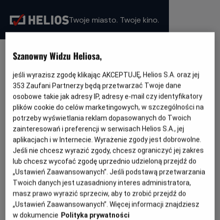
Twoje miasto. Twoje kino.
Szanowny Widzu Heliosa,
WYBIERZ SWOJE KINO
jeśli wyrazisz zgodę klikając AKCEPTUJĘ, Helios S.A. oraz jej
353
Zaufani Partnerzy będą przetwarzać Twoje dane
osobowe takie jak adresy IP, adresy e-mail czy identyfikatory
plików cookie do celów marketingowych, w szczególności na
Bełchatów
- Helios
potrzeby wyświetlania reklam dopasowanych do Twoich
Białystok
- Helios Alfa
zainteresowań i preferencji w serwisach Helios S.A., jej
Białystok
- Helios Biała
aplikacjach i w Internecie. Wyrażenie zgody jest dobrowolne.
Białystok
- Helios Jurowiecka
Jeśli nie chcesz wyrazić zgody, chcesz ograniczyć jej zakres
Bielsko-Biała
- Helios
Bydgoszcz
- Helios
lub chcesz wycofać zgodę uprzednio udzieloną przejdź do
Dąbrowa Górnicza
- Helios
„Ustawień Zaawansowanych”. Jeśli podstawą przetwarzania
Gdańsk
- Helios Forum
Twoich danych jest uzasadniony interes administratora,
Gdańsk
- Helios Metropolia
masz prawo wyrazić sprzeciw, aby to zrobić przejdź do
Gdynia
- Helios
Gniezno
- Helios
„Ustawień Zaawansowanych”. Więcej informacji znajdziesz
Gorzów Wielkopolski
- Helios
w dokumencie
Polityka prywatności