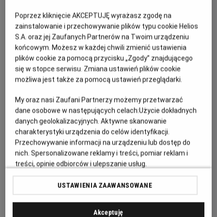
Grudziądz
- Helios
Jelenia Góra
- Helios
Poprzez kliknięcie AKCEPTUJĘ wyrażasz zgodę na
Kalisz
- Helios
zainstalowanie i przechowywanie plików typu cookie Helios
Katowice
- Helios
Kędzierzyn-Koźle
- Helios
S.A. oraz jej Zaufanych Partnerów na Twoim urządzeniu
Kielce
- Helios
końcowym. Możesz w każdej chwili zmienić ustawienia
Konin
- Helios
plików cookie za pomocą przycisku „Zgody” znajdującego
Koszalin
- Helios
się w stopce serwisu. Zmiana ustawień plików cookie
Krosno
- Helios
możliwa jest także za pomocą ustawień przeglądarki.
Legionowo
- Helios
Legnica
- Helios
Lubin
- Helios
My oraz nasi Zaufani Partnerzy możemy przetwarzać
Łódź
- Helios
dane osobowe w następujących celach:
Użycie dokładnych
Łomża
- Helios
danych geolokalizacyjnych. Aktywne skanowanie
Nowy Sącz
- Helios
charakterystyki urządzenia do celów identyfikacji.
Olsztyn
- Helios
Opole
- Helios Karolinka
Przechowywanie informacji na urządzeniu lub dostęp do
Opole
- Helios Solaris
nich. Spersonalizowane reklamy i treści, pomiar reklam i
Ostrów Wielkopolski
- Helios
treści, opinie odbiorców i ulepszanie usług.
Pabianice
- Helios
Piła
- Helios
Lista Zaufanych Partnerów
Piotrków Trybunalski
- Helios
USTAWIENIA ZAAWANSOWANE
Płock
- Helios
Poznań
- Helios
Przemyśl
- Helios
Akceptuję