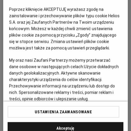
Grudziądz
- Helios
Jelenia Góra
- Helios
Poprzez kliknięcie AKCEPTUJĘ wyrażasz zgodę na
Kalisz
- Helios
zainstalowanie i przechowywanie plików typu cookie Helios
Katowice
- Helios
Kędzierzyn-Koźle
- Helios
S.A. oraz jej Zaufanych Partnerów na Twoim urządzeniu
Kielce
- Helios
końcowym. Możesz w każdej chwili zmienić ustawienia
Konin
- Helios
plików cookie za pomocą przycisku „Zgody” znajdującego
Koszalin
- Helios
się w stopce serwisu. Zmiana ustawień plików cookie
Krosno
- Helios
możliwa jest także za pomocą ustawień przeglądarki.
Legionowo
- Helios
Legnica
- Helios
Lubin
- Helios
My oraz nasi Zaufani Partnerzy możemy przetwarzać
Łódź
- Helios
dane osobowe w następujących celach:
Użycie dokładnych
Łomża
- Helios
danych geolokalizacyjnych. Aktywne skanowanie
Nowy Sącz
- Helios
charakterystyki urządzenia do celów identyfikacji.
Olsztyn
- Helios
Opole
- Helios Karolinka
Przechowywanie informacji na urządzeniu lub dostęp do
Opole
- Helios Solaris
nich. Spersonalizowane reklamy i treści, pomiar reklam i
Ostrów Wielkopolski
- Helios
treści, opinie odbiorców i ulepszanie usług.
Pabianice
- Helios
Piła
- Helios
Lista Zaufanych Partnerów
Piotrków Trybunalski
- Helios
USTAWIENIA ZAAWANSOWANE
Płock
- Helios
Poznań
- Helios
Przemyśl
- Helios
Akceptuję