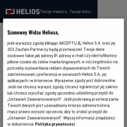
Twoje miasto. Twoje kino.
Szanowny Widzu Heliosa,
WYBIERZ SWOJE KINO
jeśli wyrazisz zgodę klikając AKCEPTUJĘ, Helios S.A. oraz jej
353
Zaufani Partnerzy będą przetwarzać Twoje dane
osobowe takie jak adresy IP, adresy e-mail czy identyfikatory
plików cookie do celów marketingowych, w szczególności na
Bełchatów
- Helios
potrzeby wyświetlania reklam dopasowanych do Twoich
Białystok
- Helios Alfa
zainteresowań i preferencji w serwisach Helios S.A., jej
Białystok
- Helios Biała
aplikacjach i w Internecie. Wyrażenie zgody jest dobrowolne.
Białystok
- Helios Jurowiecka
Jeśli nie chcesz wyrazić zgody, chcesz ograniczyć jej zakres
Bielsko-Biała
- Helios
Bydgoszcz
- Helios
lub chcesz wycofać zgodę uprzednio udzieloną przejdź do
Dąbrowa Górnicza
- Helios
„Ustawień Zaawansowanych”. Jeśli podstawą przetwarzania
Gdańsk
- Helios Forum
Twoich danych jest uzasadniony interes administratora,
Gdańsk
- Helios Metropolia
masz prawo wyrazić sprzeciw, aby to zrobić przejdź do
Gdynia
- Helios
Gniezno
- Helios
„Ustawień Zaawansowanych”. Więcej informacji znajdziesz
Gorzów Wielkopolski
- Helios
w dokumencie
Polityka prywatności