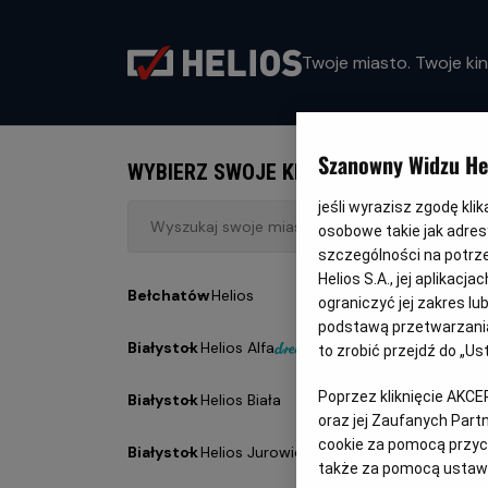
Twoje miasto. Twoje kin
Szanowny Widzu Hel
WYBIERZ SWOJE KINO
jeśli wyrazisz zgodę kli
osobowe takie jak adresy
szczególności na potrz
Helios S.A., jej aplikac
Bełchatów
- Helios
Kalisz
- 
ograniczyć jej zakres l
podstawą przetwarzania
Białystok
- Helios Alfa
Katow
to zrobić przejdź do „
Poprzez kliknięcie AKCE
Białystok
- Helios Biała
Kędzi
oraz jej Zaufanych Par
cookie za pomocą przyci
Białystok
- Helios Jurowiecka
Kielce
-
także za pomocą ustawi