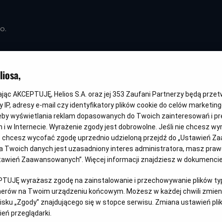
o.
iosa,
kając AKCEPTUJĘ, Helios S.A. oraz jej
353
Zaufani Partnerzy będą prze
 IP, adresy e-mail czy identyfikatory plików cookie do celów marketin
eby wyświetlania reklam dopasowanych do Twoich zainteresowań i pr
jach i w Internecie. Wyrażenie zgody jest dobrowolne. Jeśli nie chcesz w
Helios
Opole
- Helios Karolinka
ub chcesz wycofać zgodę uprzednio udzieloną przejdź do „Ustawień Z
 Twoich danych jest uzasadniony interes administratora, masz prawo
ice
- Helios
Opole
- Helios Solaris
Ustawień Zaawansowanych”. Więcej informacji znajdziesz w dokumenci
PTUJĘ wyrażasz zgodę na zainstalowanie i przechowywanie plików typu
erzyn-Koźle
- Helios
Ostrów Wielkopolski
- Helios
tnerów na Twoim urządzeniu końcowym. Możesz w każdej chwili zmieni
sku „Zgody” znajdującego się w stopce serwisu. Zmiana ustawień pli
 Helios
Pabianice
- Helios
eń przeglądarki.