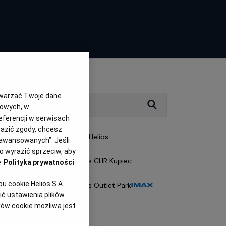
twarzać Twoje dane
gowych, w
eferencji w serwisach
yrazić zgody, chcesz
Starachowice
- Helios
aawansowanych”. Jeśli
 wyrazić sprzeciw, aby
Szczecin
- Helios CHR Kupiec
e
Polityka prywatności
 cookie Helios S.A.
Szczecin
- Helios Outlet Park
ć ustawienia plików
ków cookie możliwa jest
Tczew
- Helios