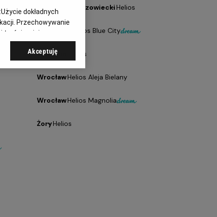
Tomaszów Mazowiecki
- Helios
:
Użycie dokładnych
ikacji. Przechowywanie
Warszawa
- Helios Blue City
 treści, opinie
Akceptuję
Wołomin
- Helios
Wrocław
- Helios Aleja Bielany
Wrocław
- Helios Magnolia
Żory
- Helios