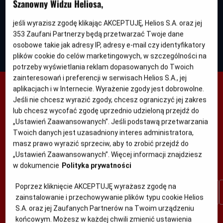
Szanowny Widzu Heliosa,
rok
5:15
18:15
produkcji
17:30
20:30
jeśli wyrazisz zgodę klikając AKCEPTUJĘ, Helios S.A. oraz jej
, dubbing
2D, napisy
2D, dubbing
2D, napisy
353
Zaufani Partnerzy będą przetwarzać Twoje dane
osobowe takie jak adresy IP, adresy e-mail czy identyfikatory
plików cookie do celów marketingowych, w szczególności na
potrzeby wyświetlania reklam dopasowanych do Twoich
zainteresowań i preferencji w serwisach Helios S.A., jej
aplikacjach i w Internecie. Wyrażenie zgody jest dobrowolne.
BIAŁYSTOK HELIOS JUROWIECKA
Jeśli nie chcesz wyrazić zgody, chcesz ograniczyć jej zakres
lub chcesz wycofać zgodę uprzednio udzieloną przejdź do
ZOBACZ CO GRAMY
„Ustawień Zaawansowanych”. Jeśli podstawą przetwarzania
Twoich danych jest uzasadniony interes administratora,
Repertuar na kolejny tydzień w
każdy wtorek po godzinie
masz prawo wyrazić sprzeciw, aby to zrobić przejdź do
17:00
„Ustawień Zaawansowanych”. Więcej informacji znajdziesz
w dokumencie
Polityka prywatności
Wybierz interesujący Cię dzień
Poprzez kliknięcie AKCEPTUJĘ wyrażasz zgodę na
Jutro
Pon.
Wt.
Śr.
Czw.
Pt.
9 sie
10 sie
11 sie
12 sie
13 sie
14 sie
zainstalowanie i przechowywanie plików typu cookie Helios
S.A. oraz jej Zaufanych Partnerów na Twoim urządzeniu
Zobacz ile możesz zyskać!
końcowym. Możesz w każdej chwili zmienić ustawienia