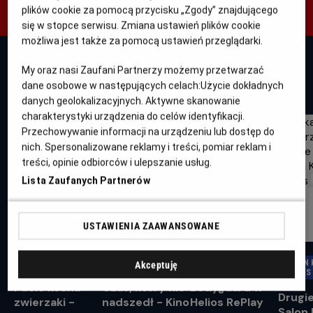
plików cookie za pomocą przycisku „Zgody” znajdującego
się w stopce serwisu. Zmiana ustawień plików cookie
możliwa jest także za pomocą ustawień przeglądarki.
My oraz nasi Zaufani Partnerzy możemy przetwarzać
WYDARZENIA
dane osobowe w następujących celach:
Użycie dokładnych
danych geolokalizacyjnych. Aktywne skanowanie
charakterystyki urządzenia do celów identyfikacji.
Przechowywanie informacji na urządzeniu lub dostęp do
nich. Spersonalizowane reklamy i treści, pomiar reklam i
treści, opinie odbiorców i ulepszanie usług.
Lista Zaufanych Partnerów
USTAWIENIA ZAAWANSOWANE
HELIOS DLA DZIECI
KINO KOBIET
HELIOS REPLAY
SALON 
Akceptuję
HELIOS
Pucio kocha
Czas, który nie
Bodyguard w
Drugie
zwierzaki -
nadszedł - Kino
Helios RePlay
Salon 