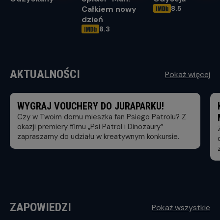
Całkiem nowy
8.5
OCENA HELIOS
dzień
8.3
OCENA HELIOS
AKTUALNOŚCI
Pokaż więcej
WYGRAJ VOUCHERY DO JURAPARKU!
Czy w Twoim domu mieszka fan Psiego Patrolu? Z
okazji premiery filmu „Psi Patrol i Dinozaury”
zapraszamy do udziału w kreatywnym konkursie.
ZAPOWIEDZI
Pokaż wszystkie