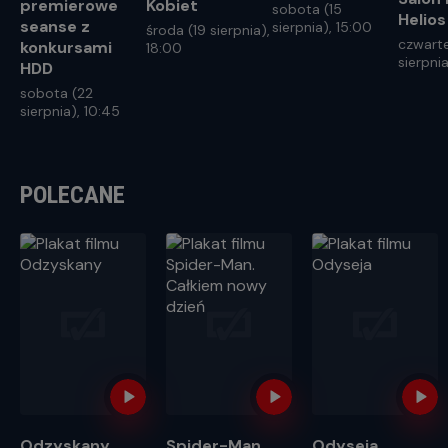
premierowe
Kobiet
sobota (15
Helios
seanse z
sierpnia), 15:00
środa (19 sierpnia),
czwart
konkursami
18:00
sierpnia
HDD
sobota (22
sierpnia), 10:45
POLECANE
Odzyskany
Spider-Man.
Odyseja