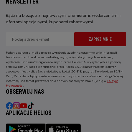
NEWSLETTER
Bądź na bieżąco z najnowszymi premierami, wydarzeniami i
ofertami specjalnymi, kuponami rabatowymi
ZAPISZ MNIE
Podanie adresu e-mail oznacza wyrażenie zgody na otrzymywanie informacji
handlowych o charakterze marketingowym, w tym dotyczących repertuaru,
wydarzeń i konkursów organizowanych przez Helios S.A. wysyłanych za pomocą
środków komunikacji elektronicznej przez Helios S.A. Administratorem danych
osobowych jest Helios S.A. z siedzibą w Łodzi (90-318) przy ul. Sienkiewicza 82/84.
Pani/Pana dane będą przetwarzane w celu wykonania zamówionej usługi. Więcej
informacji na temat przetwarzania danych osobowych znajduje się w
Polityce
Prywatności
.
OBSERWUJ NAS
APLIKACJE HELIOS