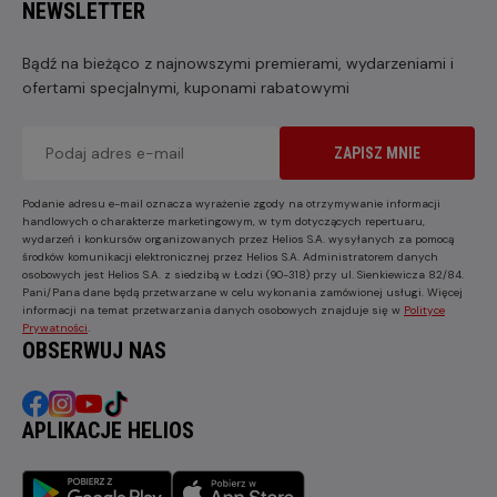
NEWSLETTER
Bądź na bieżąco z najnowszymi premierami, wydarzeniami i
ofertami specjalnymi, kuponami rabatowymi
ZAPISZ MNIE
Podanie adresu e-mail oznacza wyrażenie zgody na otrzymywanie informacji
handlowych o charakterze marketingowym, w tym dotyczących repertuaru,
wydarzeń i konkursów organizowanych przez Helios S.A. wysyłanych za pomocą
środków komunikacji elektronicznej przez Helios S.A. Administratorem danych
osobowych jest Helios S.A. z siedzibą w Łodzi (90-318) przy ul. Sienkiewicza 82/84.
Pani/Pana dane będą przetwarzane w celu wykonania zamówionej usługi. Więcej
informacji na temat przetwarzania danych osobowych znajduje się w
Polityce
Prywatności
.
OBSERWUJ NAS
APLIKACJE HELIOS