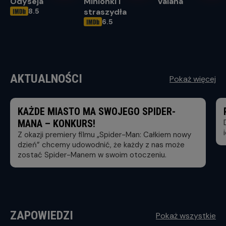
Odyseja
Minionki i
Vaiana
8.5
straszydła
OCENA HELIOS
6.5
OCENA HELIOS
AKTUALNOŚCI
Pokaż więcej
KAŻDE MIASTO MA SWOJEGO SPIDER-
MANA – KONKURS!
Z okazji premiery filmu „Spider-Man: Całkiem nowy
dzień” chcemy udowodnić, że każdy z nas może
zostać Spider-Manem w swoim otoczeniu.
ZAPOWIEDZI
Pokaż wszystkie