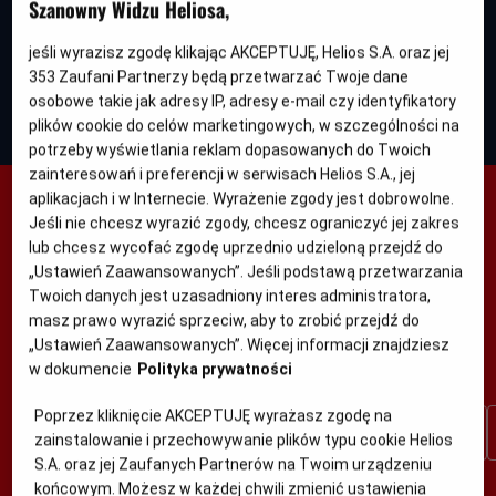
Szanowny Widzu Heliosa,
5:45
17:00
18:00
20:15
Ekipa zwierzaków
jeśli wyrazisz zgodę klikając AKCEPTUJĘ, Helios S.A. oraz jej
, napisy
2D, dubbing
2D, napisy
2D, napis
353
Zaufani Partnerzy będą przetwarzać Twoje dane
osobowe takie jak adresy IP, adresy e-mail czy identyfikatory
Oryginalny
Gatunek
Minimalny
Spiked
Animowany
Od 6 lat
plików cookie do celów marketingowych, w szczególności na
tytuł
Czas
Kraj
wiek
84 min
Belgia, Francja, Wielka Brytania, Inne (2026)
trwania
i
potrzeby wyświetlania reklam dopasowanych do Twoich
rok
zainteresowań i preferencji w serwisach Helios S.A., jej
produkcji
aplikacjach i w Internecie. Wyrażenie zgody jest dobrowolne.
Jeśli nie chcesz wyrazić zgody, chcesz ograniczyć jej zakres
BEŁCHATÓW HELIOS
lub chcesz wycofać zgodę uprzednio udzieloną przejdź do
ZOBACZ CO GRAMY
„Ustawień Zaawansowanych”. Jeśli podstawą przetwarzania
Twoich danych jest uzasadniony interes administratora,
Repertuar na kolejny tydzień w
każdy wtorek po godzinie
masz prawo wyrazić sprzeciw, aby to zrobić przejdź do
17:00
„Ustawień Zaawansowanych”. Więcej informacji znajdziesz
w dokumencie
Polityka prywatności
Wybierz interesujący Cię dzień
Poprzez kliknięcie AKCEPTUJĘ wyrażasz zgodę na
Dzisiaj
Jutro
Ndz.
Pon.
Wt.
Śr.
zainstalowanie i przechowywanie plików typu cookie Helios
7 sie
8 sie
9 sie
10 sie
11 sie
12 sie
S.A. oraz jej Zaufanych Partnerów na Twoim urządzeniu
Zobacz ile możesz zyskać!
końcowym. Możesz w każdej chwili zmienić ustawienia