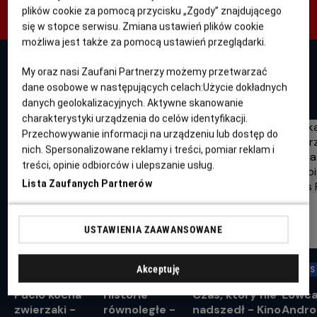
plików cookie za pomocą przycisku „Zgody” znajdującego
się w stopce serwisu. Zmiana ustawień plików cookie
możliwa jest także za pomocą ustawień przeglądarki.
My oraz nasi Zaufani Partnerzy możemy przetwarzać
dane osobowe w następujących celach:
Użycie dokładnych
WYDARZENIA
danych geolokalizacyjnych. Aktywne skanowanie
charakterystyki urządzenia do celów identyfikacji.
Przechowywanie informacji na urządzeniu lub dostęp do
nich. Spersonalizowane reklamy i treści, pomiar reklam i
treści, opinie odbiorców i ulepszanie usług.
Lista Zaufanych Partnerów
USTAWIENIA ZAAWANSOWANE
Akceptuję
HELIOS DLA DZIECI
KINO KONESERA
KINO KOBIET
HELIOS
Pucio kocha
Historie
Czas, który nie
Łowc
zwierzaki -
równoległe -
nadszedł - Kino
Andro