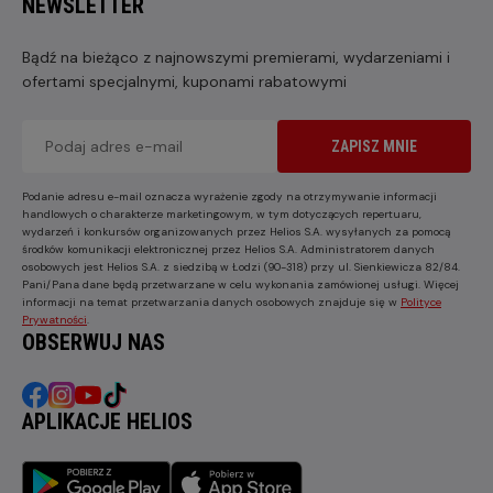
NEWSLETTER
Bądź na bieżąco z najnowszymi premierami, wydarzeniami i
ofertami specjalnymi, kuponami rabatowymi
ZAPISZ MNIE
Podanie adresu e-mail oznacza wyrażenie zgody na otrzymywanie informacji
handlowych o charakterze marketingowym, w tym dotyczących repertuaru,
wydarzeń i konkursów organizowanych przez Helios S.A. wysyłanych za pomocą
środków komunikacji elektronicznej przez Helios S.A. Administratorem danych
osobowych jest Helios S.A. z siedzibą w Łodzi (90-318) przy ul. Sienkiewicza 82/84.
Pani/Pana dane będą przetwarzane w celu wykonania zamówionej usługi. Więcej
informacji na temat przetwarzania danych osobowych znajduje się w
Polityce
Prywatności
.
OBSERWUJ NAS
APLIKACJE HELIOS