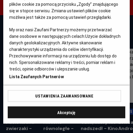
plików cookie za pomocą przycisku „Zgody” znajdującego
się w stopce serwisu. Zmiana ustawień plików cookie
możliwa jest także za pomocą ustawień przeglądarki.
My oraz nasi Zaufani Partnerzy możemy przetwarzać
WYDARZENIA
dane osobowe w następujących celach:
Użycie dokładnych
danych geolokalizacyjnych. Aktywne skanowanie
charakterystyki urządzenia do celów identyfikacji.
Przechowywanie informacji na urządzeniu lub dostęp do
nich. Spersonalizowane reklamy i treści, pomiar reklam i
treści, opinie odbiorców i ulepszanie usług.
Lista Zaufanych Partnerów
USTAWIENIA ZAAWANSOWANE
HELIOS DLA DZIECI
KINO KONESERA
KINO KOBIET
HELIOS
Akceptuję
Pucio kocha
Historie
Czas, który nie
Łowc
zwierzaki -
równoległe -
nadszedł - Kino
Andro