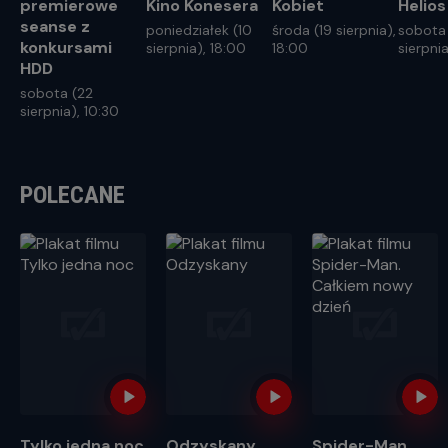
premierowe
Kino Konesera
Kobiet
Helios
seanse z
poniedziałek (10
środa (19 sierpnia),
sobota
konkursami
sierpnia), 18:00
18:00
sierpnia
HDD
sobota (22
sierpnia), 10:30
POLECANE
Tylko jedna noc
Odzyskany
Spider-Man.