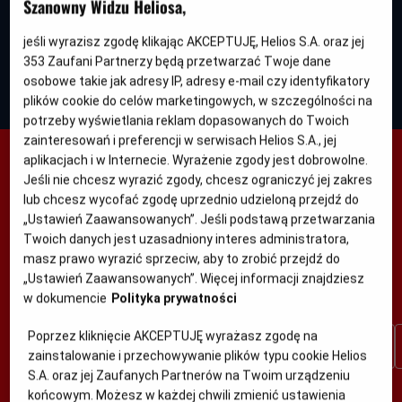
Szanowny Widzu Heliosa,
rok
8:30
19:00
produkcji
21:15
jeśli wyrazisz zgodę klikając AKCEPTUJĘ, Helios S.A. oraz jej
, dubbing
2D, napisy
2D, napisy
353
Zaufani Partnerzy będą przetwarzać Twoje dane
osobowe takie jak adresy IP, adresy e-mail czy identyfikatory
plików cookie do celów marketingowych, w szczególności na
potrzeby wyświetlania reklam dopasowanych do Twoich
zainteresowań i preferencji w serwisach Helios S.A., jej
aplikacjach i w Internecie. Wyrażenie zgody jest dobrowolne.
BYDGOSZCZ HELIOS
Jeśli nie chcesz wyrazić zgody, chcesz ograniczyć jej zakres
lub chcesz wycofać zgodę uprzednio udzieloną przejdź do
ZOBACZ CO GRAMY
„Ustawień Zaawansowanych”. Jeśli podstawą przetwarzania
Twoich danych jest uzasadniony interes administratora,
Repertuar na kolejny tydzień w
każdy wtorek po godzinie
masz prawo wyrazić sprzeciw, aby to zrobić przejdź do
17:00
„Ustawień Zaawansowanych”. Więcej informacji znajdziesz
w dokumencie
Polityka prywatności
Wybierz interesujący Cię dzień
Poprzez kliknięcie AKCEPTUJĘ wyrażasz zgodę na
Dzisiaj
Jutro
Pon.
Wt.
Śr.
Czw.
8 sie
9 sie
10 sie
11 sie
12 sie
13 sie
zainstalowanie i przechowywanie plików typu cookie Helios
S.A. oraz jej Zaufanych Partnerów na Twoim urządzeniu
Zobacz ile możesz zyskać!
końcowym. Możesz w każdej chwili zmienić ustawienia