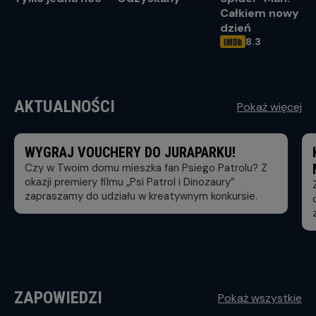
Całkiem nowy
dzień
8.3
OCENA HELIOS
AKTUALNOŚCI
Pokaż więcej
WYGRAJ VOUCHERY DO JURAPARKU!
Czy w Twoim domu mieszka fan Psiego Patrolu? Z
okazji premiery filmu „Psi Patrol i Dinozaury”
zapraszamy do udziału w kreatywnym konkursie.
ZAPOWIEDZI
Pokaż wszystkie