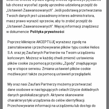
rok
lub chcesz wycofać zgodę uprzednio udzieloną przejdź do
produkcji
OBSERWUJ
„Ustawień Zaawansowanych”. Jeśli podstawą przetwarzania
Twoich danych jest uzasadniony interes administratora,
masz prawo wyrazić sprzeciw, aby to zrobić przejdź do
„Ustawień Zaawansowanych”. Więcej informacji znajdziesz
WIĘCEJ SZCZEGÓŁÓW
PREMIERA
w dokumencie
Polityka prywatności
13 listopada 2026
REŻYSERIA
SCENARIUSZ
OPIS FILMU
Poprzez kliknięcie AKCEPTUJĘ wyrażasz zgodę na
Anoo Bhagavan, Patrik
Anoo Bhagavan, Patrik
zainstalowanie i przechowywanie plików typu cookie Helios
Forsberg
Forsberg
S.A. oraz jej Zaufanych Partnerów na Twoim urządzeniu
10-letnia Lisa żyje w niewielkim miasteczku, gdzie nie ma
końcowym. Możesz w każdej chwili zmienić ustawienia
przyjaciół. Pewnego dnia znajduje "Podręcznik dla
plików cookie za pomocą przycisku „Zgody” znajdującego
Superbohaterów" i przemienia się w Czerwoną Maskę.
się w stopce serwisu. Zmiana ustawień plików cookie
Ratując miasto będzie musiała znaleźć w sobie odwagę do
możliwa jest także za pomocą ustawień przeglądarki.
zmierzenia się ze swoimi lękami.
My oraz nasi Zaufani Partnerzy możemy przetwarzać
dane osobowe w następujących celach:
Użycie dokładnych
danych geolokalizacyjnych. Aktywne skanowanie
charakterystyki urządzenia do celów identyfikacji.
Przechowywanie informacji na urządzeniu lub dostęp do