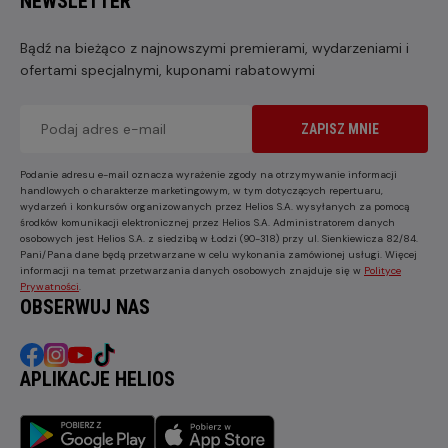
NEWSLETTER
Bądź na bieżąco z najnowszymi premierami, wydarzeniami i
ofertami specjalnymi, kuponami rabatowymi
ZAPISZ MNIE
Podanie adresu e-mail oznacza wyrażenie zgody na otrzymywanie informacji
handlowych o charakterze marketingowym, w tym dotyczących repertuaru,
wydarzeń i konkursów organizowanych przez Helios S.A. wysyłanych za pomocą
środków komunikacji elektronicznej przez Helios S.A. Administratorem danych
osobowych jest Helios S.A. z siedzibą w Łodzi (90-318) przy ul. Sienkiewicza 82/84.
Pani/Pana dane będą przetwarzane w celu wykonania zamówionej usługi. Więcej
informacji na temat przetwarzania danych osobowych znajduje się w
Polityce
Prywatności
.
OBSERWUJ NAS
APLIKACJE HELIOS