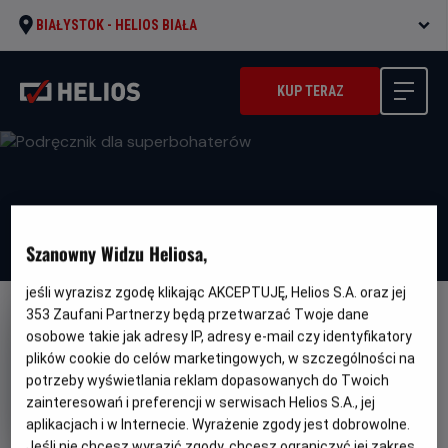
BIAŁYSTOK -
HELIOS BIAŁA
KUP TERAZ
Szanowny Widzu Heliosa,
jeśli wyrazisz zgodę klikając AKCEPTUJĘ, Helios S.A. oraz jej
353
Zaufani Partnerzy będą przetwarzać Twoje dane
DUBBING
WKRÓTCE
osobowe takie jak adresy IP, adresy e-mail czy identyfikatory
Podręcznik dla superbohaterów
plików cookie do celów marketingowych, w szczególności na
potrzeby wyświetlania reklam dopasowanych do Twoich
Oryginalny
Gatunek
Handbok för superhjältar
Animowany /
zainteresowań i preferencji w serwisach Helios S.A., jej
tytuł
Minimalny
Familijny
Od 6 lat
Czas
Kraj
wiek
91 min
Szwecja
aplikacjach i w Internecie. Wyrażenie zgody jest dobrowolne.
trwania
i
Jeśli nie chcesz wyrazić zgody, chcesz ograniczyć jej zakres