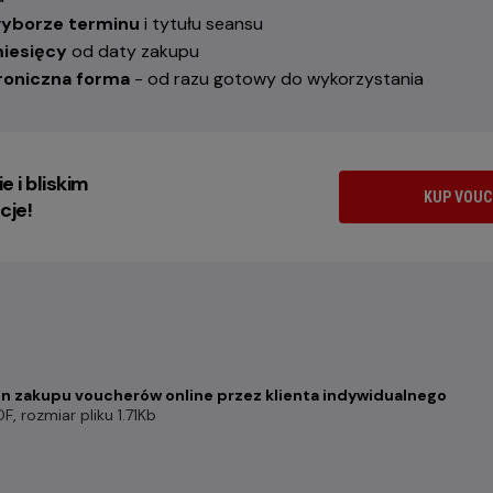
yborze terminu
i tytułu seansu
miesięcy
od daty zakupu
roniczna forma
- od razu gotowy do wykorzystania
e i bliskim
KUP VOUC
cje!
n zakupu voucherów online przez klienta indywidualnego
DF
, rozmiar pliku 1.71Kb