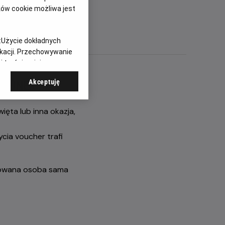
ków cookie możliwa jest
:
Użycie dokładnych
ikacji. Przechowywanie
 treści, opinie
Akceptuję
OMINEK:
ięta lub inna okazja,
ycia voucher trafi
rowana osoba sama