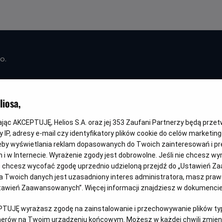
o.
iosa,
kając AKCEPTUJĘ, Helios S.A. oraz jej
353
Zaufani Partnerzy będą prze
 IP, adresy e-mail czy identyfikatory plików cookie do celów marketin
er!
eby wyświetlania reklam dopasowanych do Twoich zainteresowań i pr
jach i w Internecie. Wyrażenie zgody jest dobrowolne. Jeśli nie chcesz w
ub chcesz wycofać zgodę uprzednio udzieloną przejdź do „Ustawień Z
 Twoich danych jest uzasadniony interes administratora, masz prawo
Ustawień Zaawansowanych”. Więcej informacji znajdziesz w dokumenci
PTUJĘ wyrażasz zgodę na zainstalowanie i przechowywanie plików typu
tnerów na Twoim urządzeniu końcowym. Możesz w każdej chwili zmieni