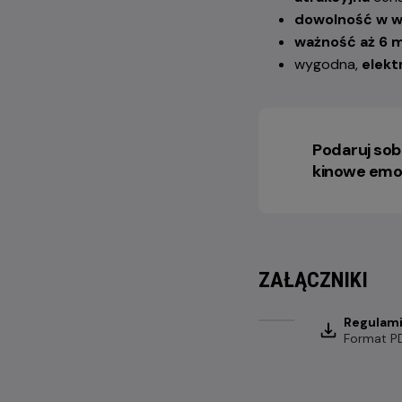
dowolność w w
ważność aż 6 
wygodna,
elekt
Podaruj sobi
kinowe emo
ZAŁĄCZNIKI
Regulami
Format
P