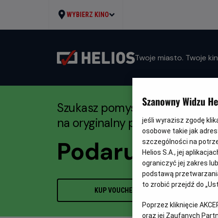
WYBIERZ KINO
Twoje miasto. Twoje kin
Szanowny Widzu Hel
Szukasz pomysłu
na oryginalny prezent?
jeśli wyrazisz zgodę kli
osobowe takie jak adresy
Podaruj Vouch
szczególności na potrz
Helios S.A., jej aplikac
ograniczyć jej zakres l
podstawą przetwarzania
to zrobić przejdź do „
KUP VOUCHER
Poprzez kliknięcie AKCE
oraz jej Zaufanych Par