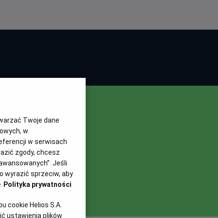
twarzać Twoje dane
gowych, w
eferencji w serwisach
yrazić zgody, chcesz
aawansowanych”. Jeśli
 wyrazić sprzeciw, aby
e
Polityka prywatności
 cookie Helios S.A.
ć ustawienia plików