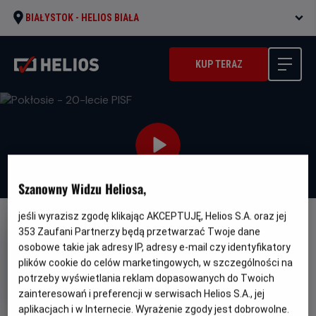
BIAŁYSTOK -
HELIOS BIAŁA
KUP TERAZ
Szanowny Widzu Heliosa,
jeśli wyrazisz zgodę klikając AKCEPTUJĘ, Helios S.A. oraz jej
FILM POLSKI
353
Zaufani Partnerzy będą przetwarzać Twoje dane
osobowe takie jak adresy IP, adresy e-mail czy identyfikatory
Pokłosie - 20-lecie PISF
plików cookie do celów marketingowych, w szczególności na
Oryginalny
Gatunek
Minimalny
Pokłosie
Dramat
Od 15 lat
potrzeby wyświetlania reklam dopasowanych do Twoich
tytuł
Czas
Kraj
wiek
102 min
Polska
zainteresowań i preferencji w serwisach Helios S.A., jej
trwania
i
aplikacjach i w Internecie. Wyrażenie zgody jest dobrowolne.
rok