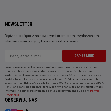
NEWSLETTER
Bądź na bieżąco z najnowszymi premierami, wydarzeniami i
ofertami specjalnymi, kuponami rabatowymi
ZAPISZ MNIE
Podanie adresu e-mail oznacza wyrażenie zgody na otrzymywanie informacji
handlowych o charakterze marketingowym, w tym dotyczących repertuaru,
wydarzeń i konkursów organizowanych przez Helios S.A. wysyłanych za pomocą
środków komunikacji elektronicznej przez Helios S.A. Administratorem danych
osobowych jest Helios S.A. z siedzibą w Łodzi (90-318) przy ul. Sienkiewicza 82/84.
Pani/Pana dane będą przetwarzane w celu wykonania zamówionej usługi. Więcej
informacji na temat przetwarzania danych osobowych znajduje się w
Polityce
Prywatności
.
OBSERWUJ NAS