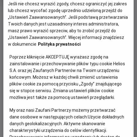
produkcji
Jeśli nie chcesz wyrazić zgody, chcesz ograniczyć jej zakres
lub chcesz wycofać zgodę uprzednio udzieloną przejdź do
OBSERWUJ
„Ustawień Zaawansowanych”. Jeśli podstawą przetwarzania
Twoich danych jest uzasadniony interes administratora,
masz prawo wyrazić sprzeciw, aby to zrobić przejdź do
WIĘCEJ SZCZEGÓŁÓW
PREMIERA
„Ustawień Zaawansowanych”. Więcej informacji znajdziesz
9 listopada 2012
w dokumencie
Polityka prywatności
REŻYSERIA
SCENARIUSZ
OPIS FILMU
Poprzez kliknięcie AKCEPTUJĘ wyrażasz zgodę na
Władysław Pasikowski
Władysław Pasikowski
zainstalowanie i przechowywanie plików typu cookie Helios
OBSADA
Franciszek Kalina (Ireneusz Czop) po latach emigracji
S.A. oraz jej Zaufanych Partnerów na Twoim urządzeniu
przyjeżdża do Polski, zaalarmowany wiadomością, że jego
Ireneusz Czop, Jerzy Radziwiłowicz, Maciej Stuhr
końcowym. Możesz w każdej chwili zmienić ustawienia
młodszy brat (Maciej Stuhr) popadł w konflikt z
plików cookie za pomocą przycisku „Zgody” znajdującego
mieszkańcami swojej wsi. Po przyjeździe odkrywa, że
się w stopce serwisu. Zmiana ustawień plików cookie
przyczyną jest mroczna tajemnica sprzed lat. Skłóceni od
możliwa jest także za pomocą ustawień przeglądarki.
lat bracia próbują dojść prawdy. Prowadzone przez nich
My oraz nasi Zaufani Partnerzy możemy przetwarzać
śledztwo zaostrza konflikt, który przeradza się w otwartą
dane osobowe w następujących celach:
Użycie dokładnych
agresję. Ujawniona tajemnica odciśnie tragiczne piętno na
danych geolokalizacyjnych. Aktywne skanowanie
życiu braci i ich sąsiadów.
charakterystyki urządzenia do celów identyfikacji.