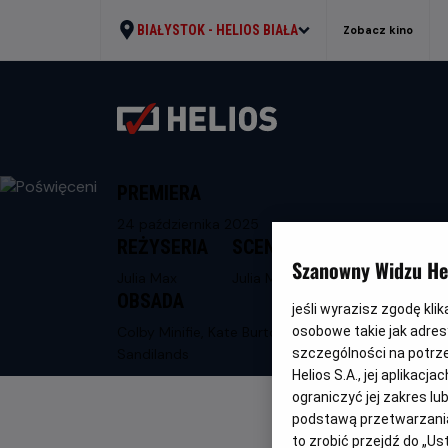
BIAŁYSTOK -
HELIOS BIAŁA
Zobacz kino
PREMIERA
24 października 2025
REŻYSERIA
SCENARIUSZ
Szanowny Widzu Hel
Julia Max
Julia Max
OBSADA
jeśli wyrazisz zgodę kli
Colby Minifie, Kate Burton, Neil
osobowe takie jak adresy
Sandilands
szczególności na potrz
Helios S.A., jej aplikac
ograniczyć jej zakres l
podstawą przetwarzania
to zrobić przejdź do „