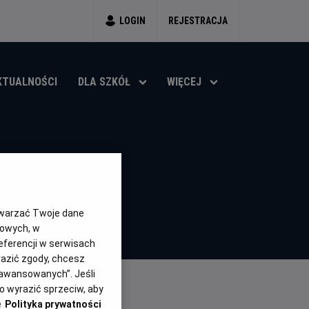
LOGIN
REJESTRACJA
KTUALNOŚCI
DLA SZKÓŁ
WIĘCEJ
SA
twarzać Twoje dane
gowych, w
eferencji w serwisach
yrazić zgody, chcesz
aawansowanych”. Jeśli
 wyrazić sprzeciw, aby
e
Polityka prywatności