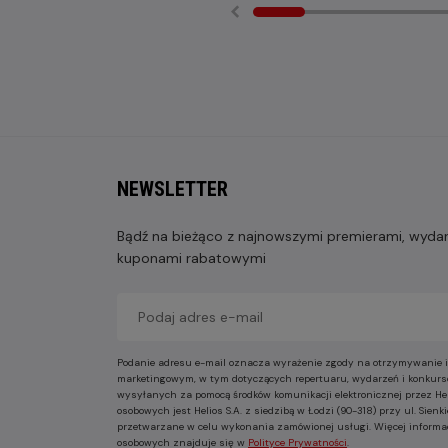
NEWSLETTER
Bądź na bieżąco z najnowszymi premierami, wydarz
kuponami rabatowymi
Podanie adresu e-mail oznacza wyrażenie zgody na otrzymywanie i
marketingowym, w tym dotyczących repertuaru, wydarzeń i konkurs
wysyłanych za pomocą środków komunikacji elektronicznej przez He
osobowych jest Helios S.A. z siedzibą w Łodzi (90-318) przy ul. Sie
przetwarzane w celu wykonania zamówionej usługi. Więcej informa
osobowych znajduje się w
Polityce Prywatności
.