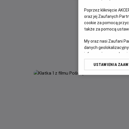
Poprzez kliknięcie AKCE
oraz jej Zaufanych Par
cookie za pomocą przyci
także za pomocą ustawi
My oraz nasi Zaufani P
danych geolokalizacyjny
informacji na urządzeniu
odbiorców i ulepszanie u
USTAWIENIA ZAA
Lista Zaufanych Partn