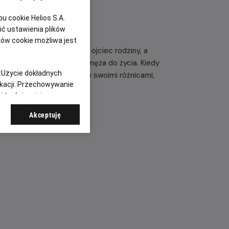
 cookie Helios S.A.
ć ustawienia plików
ków cookie możliwa jest
żającą próbę, gdy umiera ojciec rodziny, a
omego, by przywrócił jej męża do życia. Kiedy
:
Użycie dokładnych
ety muszą zmierzyć się ze swoimi różnicami,
ikacji. Przechowywanie
 treści, opinie
Akceptuję