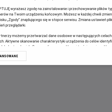
PTUJĘ wyrażasz zgodę na zainstalowanie i przechowywanie plików typu
OPIS FILMU
tnerów na Twoim urządzeniu końcowym. Możesz w każdej chwili zmieni
sku „Zgody” znajdującego się w stopce serwisu. Zmiana ustawień pli
Napięta relacja matki z córką zostaje wystawiona na przera
eń przeglądarki.
pogrążona w żałobie matka zatrudnia tajemniczego nieznaj
artnerzy możemy przetwarzać dane osobowe w następujących celach
brutalne wskrzeszenie wymyka się spod kontroli, obie kobi
ch. Aktywne skanowanie charakterystyki urządzenia do celów identyf
walcząc o życie – i o siebie nawzajem.
 lub dostęp do nich. Spersonalizowane reklamy i treści, pomiar reklam i
sług.
WANSOWANE
erów