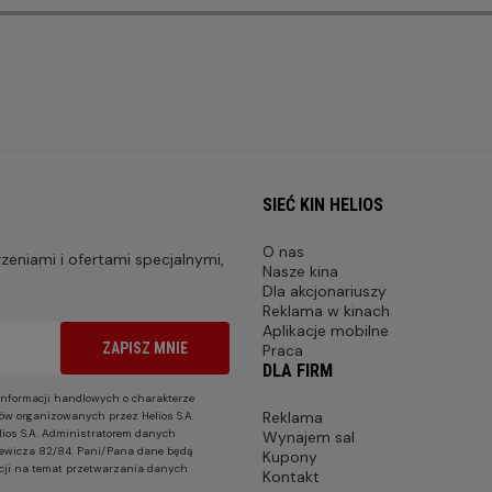
SIEĆ KIN HELIOS
O nas
eniami i ofertami specjalnymi,
Nasze kina
Dla akcjonariuszy
Reklama w kinach
Aplikacje mobilne
ZAPISZ MNIE
Praca
DLA FIRM
nformacji handlowych o charakterze
Reklama
ów organizowanych przez Helios S.A.
lios S.A. Administratorem danych
Wynajem sal
nkiewicza 82/84. Pani/Pana dane będą
Kupony
cji na temat przetwarzania danych
Kontakt