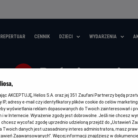
REPERTUAR
CENNIK
DZIECI
WYDARZENIA
A
Poświęceni
iosa,
Oryginalny
Gatunek
Minimalny
Czas
Kraj
The Surrender
Horror
Od 15 lat
95 min
Kanada, U
tytuł
wiek
trwania
i
kając AKCEPTUJĘ, Helios S.A. oraz jej
351
Zaufani Partnerzy będą prze
rok
 IP, adresy e-mail czy identyfikatory plików cookie do celów marketin
OBSERWUJ
produkcji
eby wyświetlania reklam dopasowanych do Twoich zainteresowań i pr
jach i w Internecie. Wyrażenie zgody jest dobrowolne. Jeśli nie chcesz w
ub chcesz wycofać zgodę uprzednio udzieloną przejdź do „Ustawień Z
 Twoich danych jest uzasadniony interes administratora, masz prawo
Ustawień Zaawansowanych”. Więcej informacji znajdziesz w dokumenci
NAPISY