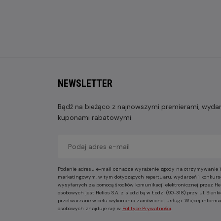
NEWSLETTER
Bądź na bieżąco z najnowszymi premierami, wydarz
kuponami rabatowymi
Podanie adresu e-mail oznacza wyrażenie zgody na otrzymywanie i
marketingowym, w tym dotyczących repertuaru, wydarzeń i konkurs
wysyłanych za pomocą środków komunikacji elektronicznej przez He
osobowych jest Helios S.A. z siedzibą w Łodzi (90-318) przy ul. Sie
przetwarzane w celu wykonania zamówionej usługi. Więcej informa
osobowych znajduje się w
Polityce Prywatności
.