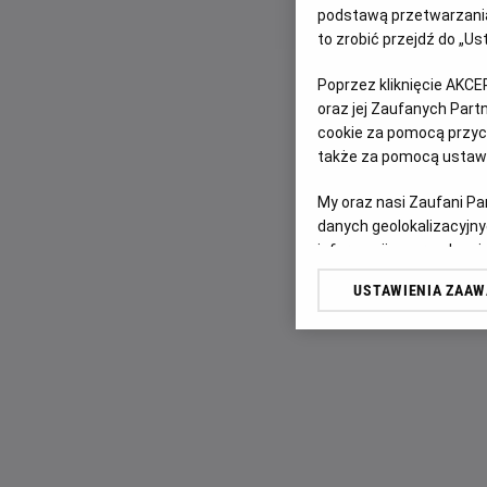
podstawą przetwarzania
to zrobić przejdź do „
Poprzez kliknięcie AKCE
oraz jej Zaufanych Par
cookie za pomocą przyci
także za pomocą ustawi
My oraz nasi Zaufani P
danych geolokalizacyjny
informacji na urządzeniu
odbiorców i ulepszanie u
USTAWIENIA ZAA
Lista Zaufanych Partn