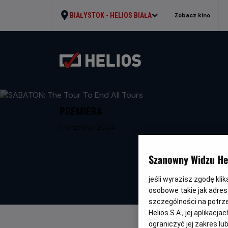
BIAŁYSTOK -
HELIOS BIAŁA
Zobacz kino
PREMIERA
11 września 2024
Szanowny Widzu Hel
jeśli wyrazisz zgodę kli
osobowe takie jak adresy
szczególności na potrz
Helios S.A., jej aplikac
ograniczyć jej zakres l