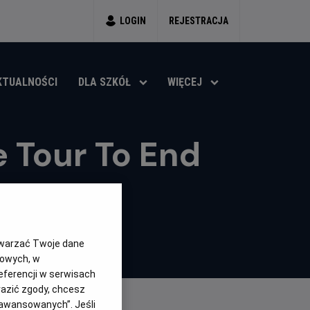
LOGIN
REJESTRACJA
KTUALNOŚCI
DLA SZKÓŁ
WIĘCEJ
 Tour To End
twarzać Twoje dane
gowych, w
eferencji w serwisach
yrazić zgody, chcesz
aawansowanych”. Jeśli