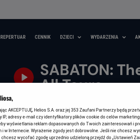
REPERTUAR
CENNIK
DZIECI
WYDARZENIA
A
SABATON: The
All Tours
iosa,
Gatunek
Minimalny
Czas
Kraj
Koncert
Od 13 lat
102 min
Szwecja
wiek
trwania
i
rok
kając AKCEPTUJĘ, Helios S.A. oraz jej
353
Zaufani Partnerzy będą prze
OBSERWUJ
produkcji
 IP, adresy e-mail czy identyfikatory plików cookie do celów marketin
eby wyświetlania reklam dopasowanych do Twoich zainteresowań i pr
jach i w Internecie. Wyrażenie zgody jest dobrowolne. Jeśli nie chcesz w
ub chcesz wycofać zgodę uprzednio udzieloną przejdź do „Ustawień Z