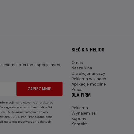
SIEĆ KIN HELIOS
O nas
eniami i ofertami specjalnymi,
Nasze kina
Dla akcjonariuszy
Reklama w kinach
Aplikacje mobilne
ZAPISZ MNIE
Praca
DLA FIRM
nformacji handlowych o charakterze
Reklama
ów organizowanych przez Helios S.A.
lios S.A. Administratorem danych
Wynajem sal
nkiewicza 82/84. Pani/Pana dane będą
Kupony
cji na temat przetwarzania danych
Kontakt