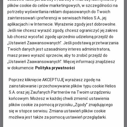
produkcji
plików cookie do celów marketingowych, w szczególności na
potrzeby wyświetlania reklam dopasowanych do Twoich
OBSERWUJ
zainteresowań i preferencji w serwisach Helios S.A., jej
aplikacjach i w Internecie. Wyrażenie zgody jest dobrowolne.
Jeśli nie chcesz wyrazić zgody, chcesz ograniczyć jej zakres
WIĘCEJ SZCZEGÓŁÓW
PREMIERA
lub chcesz wycofać zgodę uprzednio udzieloną przejdź do
12 maja 2023
„Ustawień Zaawansowanych”. Jeśli podstawą przetwarzania
REŻYSERIA
OPIS FILMU
Twoich danych jest uzasadniony interes administratora,
Suzane Raes
masz prawo wyrazić sprzeciw, aby to zrobić przejdź do
OBSADA
Bohaterem tego fascynującego dokumentu jest człowiek,
„Ustawień Zaawansowanych”. Więcej informacji znajdziesz
w dokumencie
Polityka prywatności
który potrafił stworzyć wszechświat w rogu pokoju i jak
Jonathan Janson, Anna Krekeler, Abbie Vandivere
nikt umiał uchwycić i uwiecznić ulotne, intymne chwile -
Poprzez kliknięcie AKCEPTUJĘ wyrażasz zgodę na
Johannes Vermeer, jeden z największych malarzy w historii.
zainstalowanie i przechowywanie plików typu cookie Helios
Zgodnie z obietnicą w tytule, „Blisko mistrza" zdejmuje
S.A. oraz jej Zaufanych Partnerów na Twoim urządzeniu
słynne dzieła ze ścian, wyjmuje z ram i zabiera do
końcowym. Możesz w każdej chwili zmienić ustawienia
laboratorium, by ukazać nam w zbliżeniu oszałamiające
plików cookie za pomocą przycisku „Zgody” znajdującego
detale – na przykład „Dziewczyny z perłą" - i odsłonić
się w stopce serwisu. Zmiana ustawień plików cookie
ukryte pod farbą warstwy. Twórcy pozwalają nam tez
możliwa jest także za pomocą ustawień przeglądarki.
zajrzeć za kulisy najgłośniejszej wystawy tego roku, na