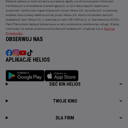
Podanie adresu e-mail oznacza wyrażenie zgody na otrzymywanie informacji
handlowych o charakterze marketingowym, w tym dotyczących repertuaru,
wydarzeń i konkursów organizowanych przez Helios S.A. wysyłanych za pomocą
środków komunikacji elektronicznej przez Helios S.A. Administratorem danych
osobowych jest Helios S.A. z siedzibą w Łodzi (90-318) przy ul. Sienkiewicza 82/84.
Pani/Pana dane będą przetwarzane w celu wykonania zamówionej usługi. Więcej
informacji na temat przetwarzania danych osobowych znajduje się w
Polityce
Prywatności
.
OBSERWUJ NAS
APLIKACJE HELIOS
SIEĆ KIN HELIOS
TWOJE KINO
DLA FIRM