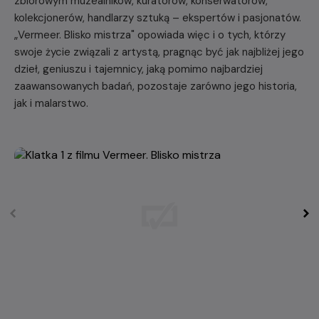
zbiorowym muzealników, kuratorów, konserwatorów,
kolekcjonerów, handlarzy sztuką – ekspertów i pasjonatów.
„Vermeer. Blisko mistrza" opowiada więc i o tych, którzy
swoje życie związali z artystą, pragnąc być jak najbliżej jego
dzieł, geniuszu i tajemnicy, jaką pomimo najbardziej
zaawansowanych badań, pozostaje zarówno jego historia,
jak i malarstwo.