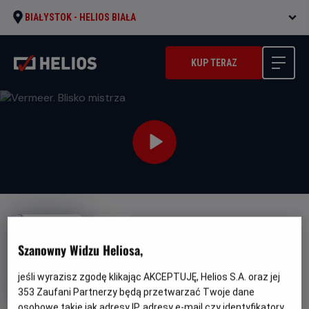
BIAŁYSTOK -
HELIOS BIAŁA
KUP TERAZ
NAPISY
Vermeer. Blisko mistrza
Szanowny Widzu Heliosa,
Gatunek
Minimalny
Dokumentalny
Od 10 lat
jeśli wyrazisz zgodę klikając AKCEPTUJĘ, Helios S.A. oraz jej
Czas
Kraj
wiek
79 min
Dania (2023)
trwania
i
353
Zaufani Partnerzy będą przetwarzać Twoje dane
rok
osobowe takie jak adresy IP, adresy e-mail czy identyfikatory