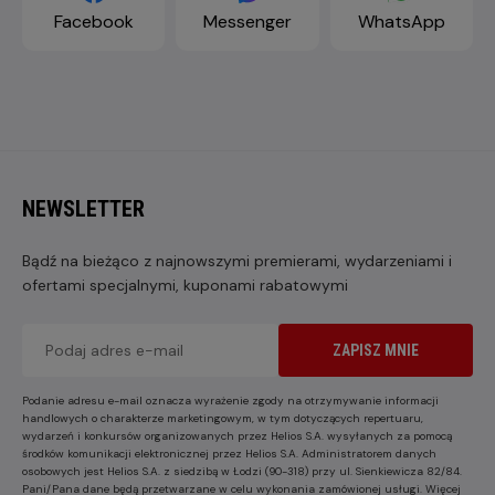
Facebook
Messenger
WhatsApp
NEWSLETTER
Bądź na bieżąco z najnowszymi premierami, wydarzeniami i
ofertami specjalnymi, kuponami rabatowymi
ZAPISZ MNIE
Podanie adresu e-mail oznacza wyrażenie zgody na otrzymywanie informacji
handlowych o charakterze marketingowym, w tym dotyczących repertuaru,
wydarzeń i konkursów organizowanych przez Helios S.A. wysyłanych za pomocą
środków komunikacji elektronicznej przez Helios S.A. Administratorem danych
osobowych jest Helios S.A. z siedzibą w Łodzi (90-318) przy ul. Sienkiewicza 82/84.
Pani/Pana dane będą przetwarzane w celu wykonania zamówionej usługi. Więcej