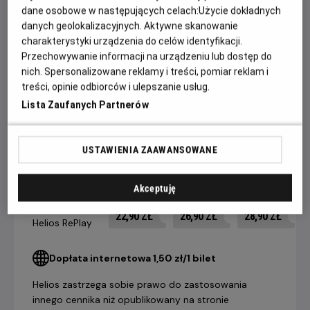
dane osobowe w następujących celach:
Użycie dokładnych
Overlook, dokąd przenosi się wraz z żoną (Shelley Duvall) i
danych geolokalizacyjnych. Aktywne skanowanie
synem (Danny Lloyd). Torrance nigdy tam wcześniej nie był
charakterystyki urządzenia do celów identyfikacji.
- a może jest inaczej? Odpowiedź na to pytanie przynosi
Przechowywanie informacji na urządzeniu lub dostęp do
mrożący krew w żyłach finał, w którym poznajemy
nich. Spersonalizowane reklamy i treści, pomiar reklam i
niesamowitą tajemnicę hotelu Overlook.
treści, opinie odbiorców i ulepszanie usług.
Lista Zaufanych Partnerów
CENNIK
USTAWIENIA ZAAWANSOWANE
14 dni +
8-13 dni
4-7 dni
Akceptuję
do seansu
do seansu
do seansu
Bilet na seans
22,90 ZŁ
26,90 ZŁ
28,90 ZŁ
Helios RePlay
Dopłata internetowa 1,50 zł/1 bilet
Helios zastrzega sobie prawo do zastosowania
innego cennika niż opublikowany na stronie