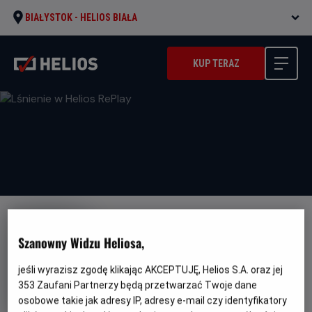
BIAŁYSTOK -
HELIOS BIAŁA
KUP TERAZ
Szanowny Widzu Heliosa,
jeśli wyrazisz zgodę klikając AKCEPTUJĘ, Helios S.A. oraz jej
Lśnienie w Helios RePlay
353
Zaufani Partnerzy będą przetwarzać Twoje dane
osobowe takie jak adresy IP, adresy e-mail czy identyfikatory
Oryginalny
Gatunek
Minimalny
The Shining
Horror
Od 15 lat