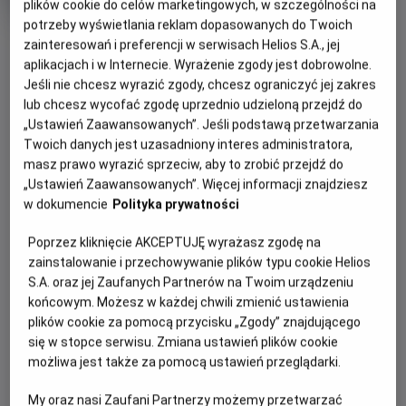
tytuł
Czas
wiek
154 min
plików cookie do celów marketingowych, w szczególności na
trwania
potrzeby wyświetlania reklam dopasowanych do Twoich
OBSERWUJ
zainteresowań i preferencji w serwisach Helios S.A., jej
aplikacjach i w Internecie. Wyrażenie zgody jest dobrowolne.
Jeśli nie chcesz wyrazić zgody, chcesz ograniczyć jej zakres
WIĘCEJ SZCZEGÓŁÓW
REŻYSERIA
SCENARIUSZ
lub chcesz wycofać zgodę uprzednio udzieloną przejdź do
OPIS WYDARZENIA
„Ustawień Zaawansowanych”. Jeśli podstawą przetwarzania
Stanley Kubrick
Stanley Kubrick, Diane
Twoich danych jest uzasadniony interes administratora,
Johnson
masz prawo wyrazić sprzeciw, aby to zrobić przejdź do
OBSADA
Spróbuj odpowiedzieć sobie na pytanie, czego boisz się
„Ustawień Zaawansowanych”. Więcej informacji znajdziesz
najbardziej: potworów z kosmosu? Zabójczego wirusa? A
Danny Lloyd, Shelley Duvall, Jack Nicholson
w dokumencie
Polityka prywatności
może tego, że pewnego dnia ktoś z twoich bliskich - ktoś,
kto powinien strzec cię i kochać - nagle postanowi cię
Poprzez kliknięcie AKCEPTUJĘ wyrażasz zgodę na
zabić?
zainstalowanie i przechowywanie plików typu cookie Helios
S.A. oraz jej Zaufanych Partnerów na Twoim urządzeniu
Lśnienie to ekranizacja bestsellerowej powieści Stephena
końcowym. Możesz w każdej chwili zmienić ustawienia
Kinga, którą uznano za arcydzieło filmu grozy. Pod
plików cookie za pomocą przycisku „Zgody” znajdującego
kierunkiem reżysera Stanleya Kubricka Jack Nicholson
się w stopce serwisu. Zmiana ustawień plików cookie
stworzył niezapomnianą kreację w roli Jacka Torrance’a,
możliwa jest także za pomocą ustawień przeglądarki.
początkującego pisarza, który przyjmuje posadę
My oraz nasi Zaufani Partnerzy możemy przetwarzać
zimowego stróża w odciętym od Świata eleganckim hotelu