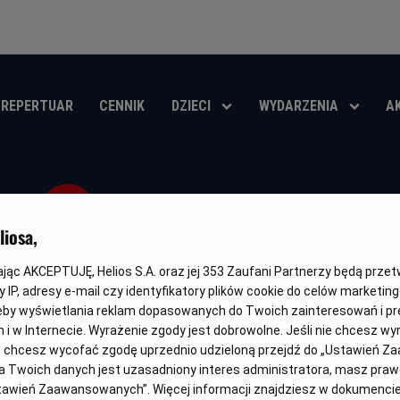
REPERTUAR
CENNIK
DZIECI
WYDARZENIA
A
Pianista w He
iosa,
Oryginalny
Gatunek
Minima
The Pianist (re-release)
Dramat / Biograficzny
Od 15 
kając AKCEPTUJĘ, Helios S.A. oraz jej
353
Zaufani Partnerzy będą prze
tytuł
wiek
 IP, adresy e-mail czy identyfikatory plików cookie do celów marketin
OBSERWUJ
eby wyświetlania reklam dopasowanych do Twoich zainteresowań i pr
jach i w Internecie. Wyrażenie zgody jest dobrowolne. Jeśli nie chcesz w
ub chcesz wycofać zgodę uprzednio udzieloną przejdź do „Ustawień Z
 Twoich danych jest uzasadniony interes administratora, masz prawo
Ustawień Zaawansowanych”. Więcej informacji znajdziesz w dokumenci
OPIS WYDARZENIA