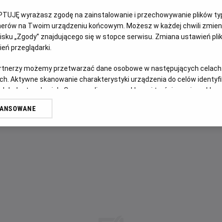
PTUJĘ wyrażasz zgodę na zainstalowanie i przechowywanie plików typu
W 1939 roku Szpilman jest cenionym pianistą i kompozytor
tnerów na Twoim urządzeniu końcowym. Możesz w każdej chwili zmieni
Kiedy do stolicy wkraczają naziści, życie żydowskiego muzy
sku „Zgody” znajdującego się w stopce serwisu. Zmiana ustawień pli
trafia do getta, obserwuje dwa powstania i próbuje prze
eń przeglądarki.
przypadek, łut szczęścia oraz miłość do muzyki.
artnerzy możemy przetwarzać dane osobowe w następujących celach
ch. Aktywne skanowanie charakterystyki urządzenia do celów identyf
 lub dostęp do nich. Spersonalizowane reklamy i treści, pomiar reklam i
sług.
WANSOWANE
erów