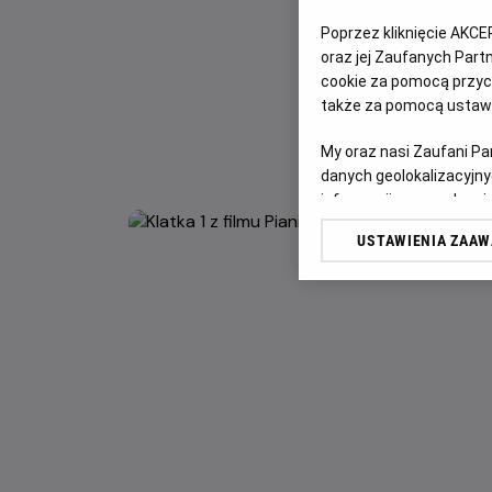
Poprzez kliknięcie AKCE
oraz jej Zaufanych Par
cookie za pomocą przyci
także za pomocą ustawi
My oraz nasi Zaufani P
danych geolokalizacyjny
informacji na urządzeniu
odbiorców i ulepszanie u
USTAWIENIA ZAA
Lista Zaufanych Partn