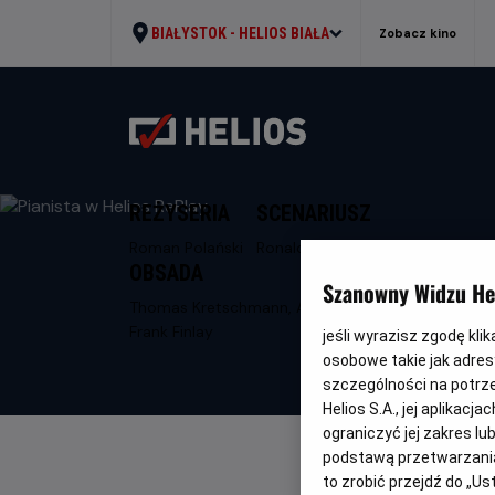
BIAŁYSTOK -
HELIOS BIAŁA
Zobacz kino
REŻYSERIA
SCENARIUSZ
Roman Polański
Ronald Harwood
OBSADA
Szanowny Widzu Hel
Thomas Kretschmann, Adrien Brody,
Frank Finlay
jeśli wyrazisz zgodę kli
osobowe takie jak adresy
szczególności na potrz
Helios S.A., jej aplikac
ograniczyć jej zakres l
podstawą przetwarzania
to zrobić przejdź do „