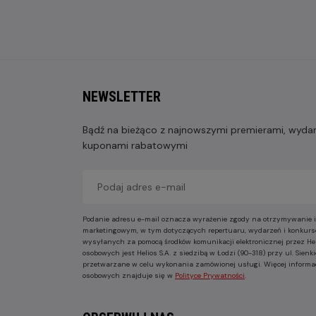
NEWSLETTER
Bądź na bieżąco z najnowszymi premierami, wydarz
kuponami rabatowymi
Podanie adresu e-mail oznacza wyrażenie zgody na otrzymywanie i
marketingowym, w tym dotyczących repertuaru, wydarzeń i konkurs
wysyłanych za pomocą środków komunikacji elektronicznej przez He
osobowych jest Helios S.A. z siedzibą w Łodzi (90-318) przy ul. Sie
przetwarzane w celu wykonania zamówionej usługi. Więcej informa
osobowych znajduje się w
Polityce Prywatności
.