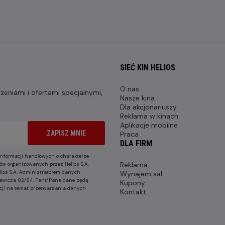
SIEĆ KIN HELIOS
O nas
eniami i ofertami specjalnymi,
Nasze kina
Dla akcjonariuszy
Reklama w kinach
Aplikacje mobilne
ZAPISZ MNIE
Praca
DLA FIRM
nformacji handlowych o charakterze
Reklama
ów organizowanych przez Helios S.A.
lios S.A. Administratorem danych
Wynajem sal
nkiewicza 82/84. Pani/Pana dane będą
Kupony
cji na temat przetwarzania danych
Kontakt