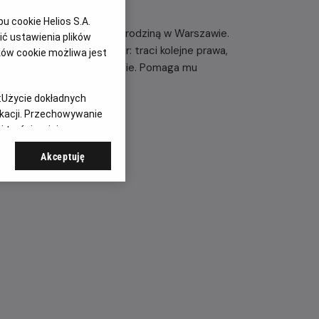
 cookie Helios S.A.
em, który mieszka wraz z rodziną w Warszawie.
ć ustawienia plików
ka zamienia się w koszmar: traci kolejne prawa,
ków cookie możliwa jest
trwać w zniszczonym mieście. Pomaga mu
:
Użycie dokładnych
ikacji. Przechowywanie
 treści, opinie
Akceptuję