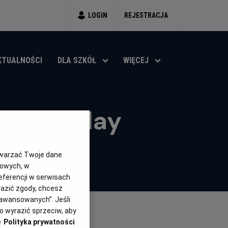
LOGIN
REJESTRACJA
KTUALNOŚCI
DLA SZKÓŁ
WIĘCEJ
lios RePlay
lny
Czas
lat
159 min
twarzać Twoje dane
trwania
gowych, w
eferencji w serwisach
yrazić zgody, chcesz
aawansowanych”. Jeśli
 wyrazić sprzeciw, aby
e
Polityka prywatności