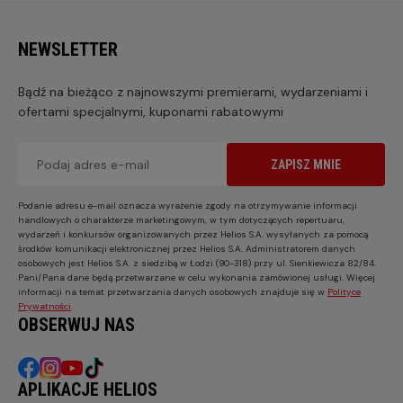
NEWSLETTER
Bądź na bieżąco z najnowszymi premierami, wydarzeniami i
ofertami specjalnymi, kuponami rabatowymi
ZAPISZ MNIE
Podanie adresu e-mail oznacza wyrażenie zgody na otrzymywanie informacji
handlowych o charakterze marketingowym, w tym dotyczących repertuaru,
wydarzeń i konkursów organizowanych przez Helios S.A. wysyłanych za pomocą
środków komunikacji elektronicznej przez Helios S.A. Administratorem danych
osobowych jest Helios S.A. z siedzibą w Łodzi (90-318) przy ul. Sienkiewicza 82/84.
Pani/Pana dane będą przetwarzane w celu wykonania zamówionej usługi. Więcej
informacji na temat przetwarzania danych osobowych znajduje się w
Polityce
Prywatności
.
OBSERWUJ NAS
APLIKACJE HELIOS