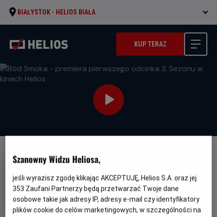
BIAŁYSTOK -
HELIOS BIAŁA
KUP TERAZ
Szanowny Widzu Heliosa,
jeśli wyrazisz zgodę klikając AKCEPTUJĘ, Helios S.A. oraz jej
353
Zaufani Partnerzy będą przetwarzać Twoje dane
Ród Smoka - premiera
osobowe takie jak adresy IP, adresy e-mail czy identyfikatory
pierwszego odcinka 3. Sezonu
plików cookie do celów marketingowych, w szczególności na