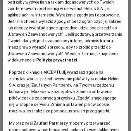
w kinach Helios
potrzeby wyświetlania reklam dopasowanych do Twoich
zainteresowań i preferencji w serwisach Helios S.A., jej
Oryginalny
Ród Smoka - premiera pierwszego odcinka
OBSERWUJ
aplikacjach i w Internecie. Wyrażenie zgody jest dobrowolne.
tytuł
Gatunek
Mini
3. Sezonu w kinach Helios
Fantasy
wiek
Od 18 lat
Jeśli nie chcesz wyrazić zgody, chcesz ograniczyć jej zakres
Czas
145 min
lub chcesz wycofać zgodę uprzednio udzieloną przejdź do
trwania
„Ustawień Zaawansowanych”. Jeśli podstawą przetwarzania
WIĘCEJ SZCZEGÓŁÓW
Twoich danych jest uzasadniony interes administratora,
REŻYSERIA
masz prawo wyrazić sprzeciw, aby to zrobić przejdź do
OPIS WYDARZENIA
Geeta Vasant Patel, Loni
„Ustawień Zaawansowanych”. Więcej informacji znajdziesz
Peristere
w dokumencie
Polityka prywatności
OBSADA
Sieć kin Helios oraz HBO Max zapraszają na premierę
pierwszego odcinka trzeciego sezonu „Rodu smoka”.
James Norton, Gayle Rankin, Matt Smith, Olivia Cooke, Emma
Poprzez kliknięcie AKCEPTUJĘ wyrażasz zgodę na
Podczas pokazów widzowie zobaczą także ostatni
D’Arcy, Steve Toussaint, Fabien Frankel, Ewan Mitchell, Tom
zainstalowanie i przechowywanie plików typu cookie Helios
Glynn-Carney, Sonoya Mizuno, Rhys Ifans, Harry Collett,
odcinek drugiego sezonu i przeniosą się do świata
S.A. oraz jej Zaufanych Partnerów na Twoim urządzeniu
Bethany Antonia, Phoebe Campbell, Phia Saban, Jefferson
Westeros - pełnego intryg, smoków i magii.
końcowym. Możesz w każdej chwili zmienić ustawienia
Hall, Matthew Needham, Tom Bennett, Kieran Bew, Kurt
plików cookie za pomocą przycisku „Zgody” znajdującego
Serial opowiada o historii rodu Targaryenów i o zdarzeniach
Egyiawan, Freddie Fox, Clinton Liberty, Abubakar Salim, Tom
się w stopce serwisu. Zmiana ustawień plików cookie
dziejących się 200 lat przed czasami, w których osadzona
Cullen, Tommy Flanagan, Dan Fogler, Joplin Sibtain, Barry
możliwa jest także za pomocą ustawień przeglądarki.
Sloane
jest „Gra o tron”.
My oraz nasi Zaufani Partnerzy możemy przetwarzać
Serial powstał na podstawie książki George’a R.R. Martina
dane osobowe w następujących celach:
Użycie dokładnych