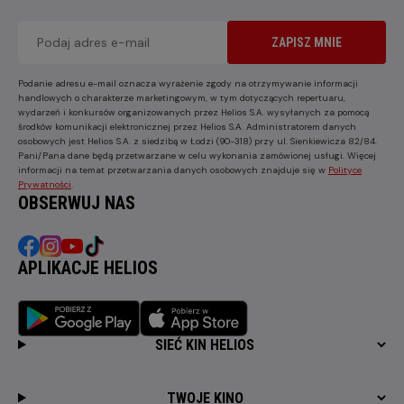
ZAPISZ MNIE
Podanie adresu e-mail oznacza wyrażenie zgody na otrzymywanie informacji
handlowych o charakterze marketingowym, w tym dotyczących repertuaru,
wydarzeń i konkursów organizowanych przez Helios S.A. wysyłanych za pomocą
środków komunikacji elektronicznej przez Helios S.A. Administratorem danych
osobowych jest Helios S.A. z siedzibą w Łodzi (90-318) przy ul. Sienkiewicza 82/84.
Pani/Pana dane będą przetwarzane w celu wykonania zamówionej usługi. Więcej
informacji na temat przetwarzania danych osobowych znajduje się w
Polityce
Prywatności
.
OBSERWUJ NAS
APLIKACJE HELIOS
SIEĆ KIN HELIOS
TWOJE KINO