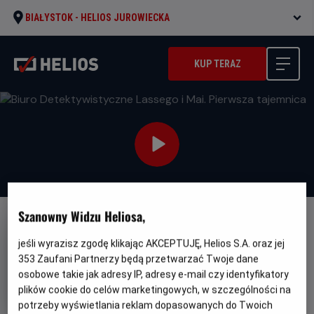
BIAŁYSTOK -
HELIOS JUROWIECKA
KUP TERAZ
Szanowny Widzu Heliosa,
DUBBING
jeśli wyrazisz zgodę klikając AKCEPTUJĘ, Helios S.A. oraz jej
Biuro Detektywistyczne
353
Zaufani Partnerzy będą przetwarzać Twoje dane
Lassego i Mai. Pierwsza
osobowe takie jak adresy IP, adresy e-mail czy identyfikatory
tajemnica
plików cookie do celów marketingowych, w szczególności na
potrzeby wyświetlania reklam dopasowanych do Twoich
Gatunek
Minimalny
Familijny
Od 6 lat