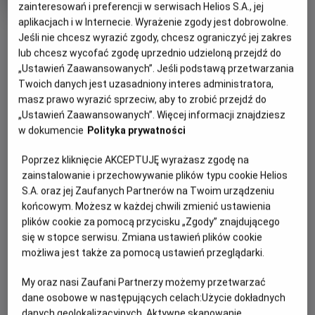
Czas
Kraj
wiek
zainteresowań i preferencji w serwisach Helios S.A., jej
95 min
Szwecja (2018)
trwania
i
aplikacjach i w Internecie. Wyrażenie zgody jest dobrowolne.
OBSERWUJ
rok
Jeśli nie chcesz wyrazić zgody, chcesz ograniczyć jej zakres
produkcji
lub chcesz wycofać zgodę uprzednio udzieloną przejdź do
„Ustawień Zaawansowanych”. Jeśli podstawą przetwarzania
WIĘCEJ SZCZEGÓŁÓW
PREMIERA
Twoich danych jest uzasadniony interes administratora,
masz prawo wyrazić sprzeciw, aby to zrobić przejdź do
6 marca 2019
„Ustawień Zaawansowanych”. Więcej informacji znajdziesz
REŻYSERIA
SCENARIUSZ
OPIS FILMU
w dokumencie
Polityka prywatności
Josephine Bornebusch
Henrik Engström, Mattias
Grosin
Pierwsze zlecenie dla Detektywistycznego Biura Lassego i
Poprzez kliknięcie AKCEPTUJĘ wyrażasz zgodę na
OBSADA
Mai! Przed rozpoczęciem ważnego konkursu, w szkole w
zainstalowanie i przechowywanie plików typu cookie Helios
Ester Vuori , Frank Dorsin, Johan Rheborg
Valleby, znika cenna nagroda. Czy dzieciom uda się ją
S.A. oraz jej Zaufanych Partnerów na Twoim urządzeniu
odnaleźć?
końcowym. Możesz w każdej chwili zmienić ustawienia
plików cookie za pomocą przycisku „Zgody” znajdującego
Bohaterowie popularnej serii filmów otrzymują pierwsze
się w stopce serwisu. Zmiana ustawień plików cookie
poważne zlecenie. Konkurs Hammarabi ma szansę stać się
możliwa jest także za pomocą ustawień przeglądarki.
wielkim wydarzeniem w szkole w Valleby. Nagrodą jest
starożytna księga, w której spisano zasady rozwiązywania
My oraz nasi Zaufani Partnerzy możemy przetwarzać
dane osobowe w następujących celach:
Użycie dokładnych
sporów. Tuż przed rozpoczęciem konkursu książka znika w
danych geolokalizacyjnych. Aktywne skanowanie