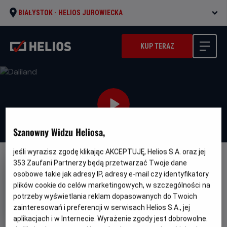
BIAŁYSTOK -
HELIOS JUROWIECKA
KUP TERAZ
Szanowny Widzu Heliosa,
jeśli wyrazisz zgodę klikając AKCEPTUJĘ, Helios S.A. oraz jej
353
Zaufani Partnerzy będą przetwarzać Twoje dane
NAPISY
osobowe takie jak adresy IP, adresy e-mail czy identyfikatory
Daliland
plików cookie do celów marketingowych, w szczególności na
Gatunek
Minimalny
potrzeby wyświetlania reklam dopasowanych do Twoich
Dramat / Biograficzny
Od 15 lat
Czas
Kraj
wiek
104 min
Francja, Wielka Brytania, USA
zainteresowań i preferencji w serwisach Helios S.A., jej
trwania
i
(2022)
aplikacjach i w Internecie. Wyrażenie zgody jest dobrowolne.
rok