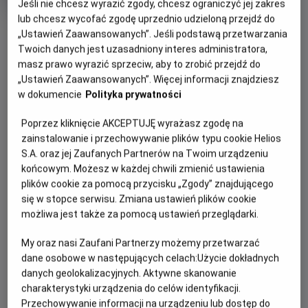
Jeśli nie chcesz wyrazić zgody, chcesz ograniczyć jej zakres
produkcji
lub chcesz wycofać zgodę uprzednio udzieloną przejdź do
OBSERWUJ
„Ustawień Zaawansowanych”. Jeśli podstawą przetwarzania
Twoich danych jest uzasadniony interes administratora,
masz prawo wyrazić sprzeciw, aby to zrobić przejdź do
WIĘCEJ SZCZEGÓŁÓW
PREMIERA
„Ustawień Zaawansowanych”. Więcej informacji znajdziesz
w dokumencie
Polityka prywatności
19 maja 2023
OPIS FILMU
Poprzez kliknięcie AKCEPTUJĘ wyrażasz zgodę na
zainstalowanie i przechowywanie plików typu cookie Helios
Lata 70 XX wieku. Ekscentryczny mistrz Salvador Dali
S.A. oraz jej Zaufanych Partnerów na Twoim urządzeniu
(laureat Oscara Ben Kingsley) przygotowuje wystawę w
końcowym. Możesz w każdej chwili zmienić ustawienia
Nowym Jorku. W szalonych przygotowaniach towarzyszą
plików cookie za pomocą przycisku „Zgody” znajdującego
mu niedoświadczony asystent galerii James, nowojorska
się w stopce serwisu. Zmiana ustawień plików cookie
możliwa jest także za pomocą ustawień przeglądarki.
bohema artystyczna z gwiazdami tamtych czasów na
czele, oraz jego żona i muza Gala, z którą łączy go pełen
My oraz nasi Zaufani Partnerzy możemy przetwarzać
pasji i zazdrości związek.
dane osobowe w następujących celach:
Użycie dokładnych
danych geolokalizacyjnych. Aktywne skanowanie
charakterystyki urządzenia do celów identyfikacji.
Przechowywanie informacji na urządzeniu lub dostęp do