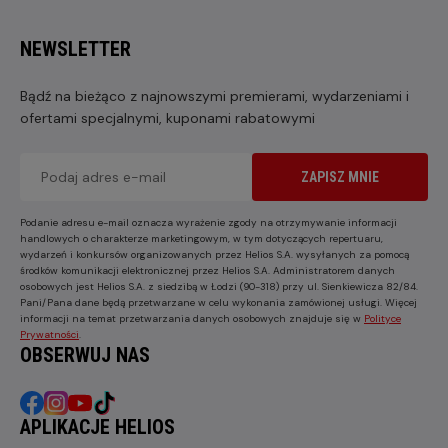
NEWSLETTER
Bądź na bieżąco z najnowszymi premierami, wydarzeniami i
ofertami specjalnymi, kuponami rabatowymi
ZAPISZ MNIE
Podanie adresu e-mail oznacza wyrażenie zgody na otrzymywanie informacji
handlowych o charakterze marketingowym, w tym dotyczących repertuaru,
wydarzeń i konkursów organizowanych przez Helios S.A. wysyłanych za pomocą
środków komunikacji elektronicznej przez Helios S.A. Administratorem danych
osobowych jest Helios S.A. z siedzibą w Łodzi (90-318) przy ul. Sienkiewicza 82/84.
Pani/Pana dane będą przetwarzane w celu wykonania zamówionej usługi. Więcej
informacji na temat przetwarzania danych osobowych znajduje się w
Polityce
Prywatności
.
OBSERWUJ NAS
APLIKACJE HELIOS