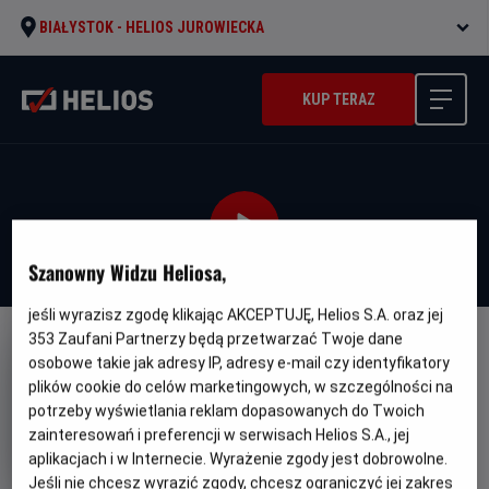
BIAŁYSTOK -
HELIOS JUROWIECKA
KUP TERAZ
Szanowny Widzu Heliosa,
jeśli wyrazisz zgodę klikając AKCEPTUJĘ, Helios S.A. oraz jej
353
Zaufani Partnerzy będą przetwarzać Twoje dane
FILM POLSKI
osobowe takie jak adresy IP, adresy e-mail czy identyfikatory
Gierek
plików cookie do celów marketingowych, w szczególności na
potrzeby wyświetlania reklam dopasowanych do Twoich
Oryginalny
Gatunek
Minimalny
Gierek
Dramat / Biograficzny
Od 15
zainteresowań i preferencji w serwisach Helios S.A., jej
tytuł
wiek
lat
aplikacjach i w Internecie. Wyrażenie zgody jest dobrowolne.
Czas
Kraj
140 min
Polska (2021)
trwania
i
Jeśli nie chcesz wyrazić zgody, chcesz ograniczyć jej zakres