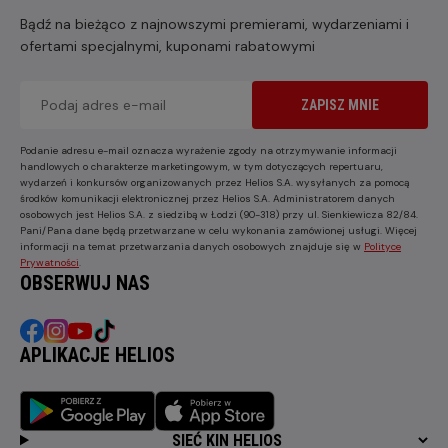
Bądź na bieżąco z najnowszymi premierami, wydarzeniami i
ofertami specjalnymi, kuponami rabatowymi
ZAPISZ MNIE
Podanie adresu e-mail oznacza wyrażenie zgody na otrzymywanie informacji
handlowych o charakterze marketingowym, w tym dotyczących repertuaru,
wydarzeń i konkursów organizowanych przez Helios S.A. wysyłanych za pomocą
środków komunikacji elektronicznej przez Helios S.A. Administratorem danych
osobowych jest Helios S.A. z siedzibą w Łodzi (90-318) przy ul. Sienkiewicza 82/84.
Pani/Pana dane będą przetwarzane w celu wykonania zamówionej usługi. Więcej
informacji na temat przetwarzania danych osobowych znajduje się w
Polityce
Prywatności
.
OBSERWUJ NAS
APLIKACJE HELIOS
SIEĆ KIN HELIOS