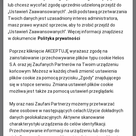
rok
lub chcesz wycofać zgodę uprzednio udzieloną przejdź do
produkcji
„Ustawień Zaawansowanych”. Jeśli podstawą przetwarzania
OBSERWUJ
Twoich danych jest uzasadniony interes administratora,
masz prawo wyrazić sprzeciw, aby to zrobić przejdź do
„Ustawień Zaawansowanych”. Więcej informacji znajdziesz
WIĘCEJ SZCZEGÓŁÓW
PREMIERA
w dokumencie
Polityka prywatności
21 stycznia 2022
REŻYSERIA
SCENARIUSZ
OPIS FILMU
Poprzez kliknięcie AKCEPTUJĘ wyrażasz zgodę na
zainstalowanie i przechowywanie plików typu cookie Helios
Michał Węgrzyn
Krzysztof Tyszowiecki,
S.A. oraz jej Zaufanych Partnerów na Twoim urządzeniu
Michał Kalicki, Rafał Woś
Sekrety i tajemnice domu I sekretarza KC PZPR. Film z
końcowym. Możesz w każdej chwili zmienić ustawienia
OBSADA
przełomową historią Polski w tle. Akcja filmu toczy się w
plików cookie za pomocą przycisku „Zgody” znajdującego
Michał Koterski, Małgorzata Kożuchowska, Rafał Zawierucha
latach 1970 – 1982, kiedy Edward Gierek zostaje I
się w stopce serwisu. Zmiana ustawień plików cookie
sekretarzem KC PZPR, do końca jego internowania.
możliwa jest także za pomocą ustawień przeglądarki.
My oraz nasi Zaufani Partnerzy możemy przetwarzać
dane osobowe w następujących celach:
Użycie dokładnych
danych geolokalizacyjnych. Aktywne skanowanie
charakterystyki urządzenia do celów identyfikacji.
Przechowywanie informacji na urządzeniu lub dostęp do