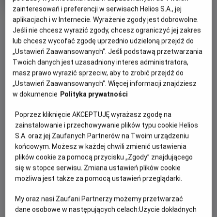
produkcji
zainteresowań i preferencji w serwisach Helios S.A., jej
aplikacjach i w Internecie. Wyrażenie zgody jest dobrowolne.
OBSERWUJ
Jeśli nie chcesz wyrazić zgody, chcesz ograniczyć jej zakres
lub chcesz wycofać zgodę uprzednio udzieloną przejdź do
„Ustawień Zaawansowanych”. Jeśli podstawą przetwarzania
WIĘCEJ SZCZEGÓŁÓW
PREMIERA
Twoich danych jest uzasadniony interes administratora,
7 sierpnia 2026
masz prawo wyrazić sprzeciw, aby to zrobić przejdź do
REŻYSERIA
GODZINY SEANSÓW
„Ustawień Zaawansowanych”. Więcej informacji znajdziesz
Eli Roth
w dokumencie
Polityka prywatności
DZISIAJ, 9 SIERPNIA 2026
DZISIAJ,
Poprzez kliknięcie AKCEPTUJĘ wyrażasz zgodę na
9
18:15
20:30
zainstalowanie i przechowywanie plików typu cookie Helios
SIERPNIA
S.A. oraz jej Zaufanych Partnerów na Twoim urządzeniu
2D, napisy
2D, napisy
2026
końcowym. Możesz w każdej chwili zmienić ustawienia
plików cookie za pomocą przycisku „Zgody” znajdującego
się w stopce serwisu. Zmiana ustawień plików cookie
POKAŻ KOLEJNE DNI
możliwa jest także za pomocą ustawień przeglądarki.
My oraz nasi Zaufani Partnerzy możemy przetwarzać
dane osobowe w następujących celach:
Użycie dokładnych
OPIS FILMU