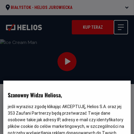
BIAŁYSTOK -
HELIOS JUROWIECKA
KUP TERAZ
Szanowny Widzu Heliosa,
NAPISY
PREMIERA
Ice Cream Man
jeśli wyrazisz zgodę klikając AKCEPTUJĘ, Helios S.A. oraz jej
353
Zaufani Partnerzy będą przetwarzać Twoje dane
Oryginalny
Gatunek
Minimalny
Ice Cream Man
Horror
Od 15 lat
osobowe takie jak adresy IP, adresy e-mail czy identyfikatory
tytuł
Czas
Kraj
wiek
87 min
USA (2026)
plików cookie do celów marketingowych, w szczególności na
trwania
i
rok
potrzeby wyświetlania reklam dopasowanych do Twoich