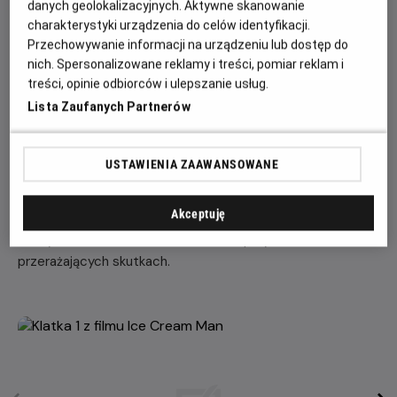
danych geolokalizacyjnych. Aktywne skanowanie
charakterystyki urządzenia do celów identyfikacji.
„Ice Cream Man” to najnowszy horror Eliego Rotha, twórcy
Przechowywanie informacji na urządzeniu lub dostęp do
takich filmów jak „Hostel”, „Cabin Fever” i „Thanksgiving”.
nich. Spersonalizowane reklamy i treści, pomiar reklam i
Pomysł dojrzewał w jego głowie ponad 20 lat, zanim w
treści, opinie odbiorców i ulepszanie usług.
końcu został zrealizowany w ramach nowej wytwórni
Lista Zaufanych Partnerów
horrorów reżysera, The Horror Section. Prawa do
międzynarodowej dystrybucji filmu nabyło studio Sixth
Dimension należące do Studiocanal.
USTAWIENIA ZAAWANSOWANE
Akcja filmu toczy się w idyllicznym, letnim miasteczku,
Akceptuję
które pogrąża się w chaosie, gdy sprzedawca lodów
zaczyna serwować dzieciom słodkie przysmaki o
przerażających skutkach.