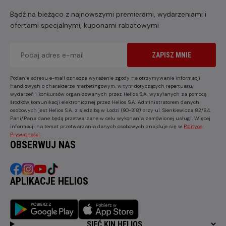
Bądź na bieżąco z najnowszymi premierami, wydarzeniami i
ofertami specjalnymi, kuponami rabatowymi
ZAPISZ MNIE
Podanie adresu e-mail oznacza wyrażenie zgody na otrzymywanie informacji
handlowych o charakterze marketingowym, w tym dotyczących repertuaru,
wydarzeń i konkursów organizowanych przez Helios S.A. wysyłanych za pomocą
środków komunikacji elektronicznej przez Helios S.A. Administratorem danych
osobowych jest Helios S.A. z siedzibą w Łodzi (90-318) przy ul. Sienkiewicza 82/84.
Pani/Pana dane będą przetwarzane w celu wykonania zamówionej usługi. Więcej
informacji na temat przetwarzania danych osobowych znajduje się w
Polityce
Prywatności
.
OBSERWUJ NAS
APLIKACJE HELIOS
SIEĆ KIN HELIOS