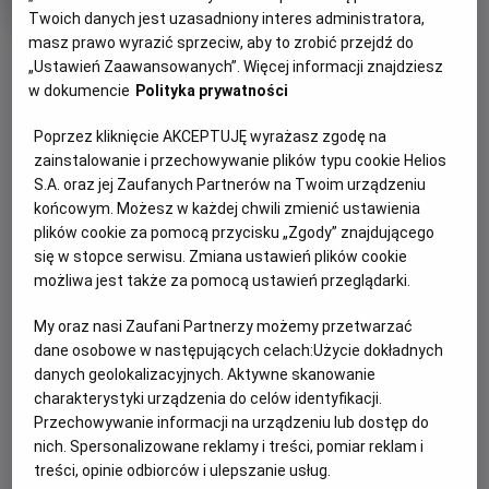
trwania
i
Twoich danych jest uzasadniony interes administratora,
rok
produkcji
masz prawo wyrazić sprzeciw, aby to zrobić przejdź do
OBSERWUJ
„Ustawień Zaawansowanych”. Więcej informacji znajdziesz
w dokumencie
Polityka prywatności
WIĘCEJ SZCZEGÓŁÓW
PREMIERA
Poprzez kliknięcie AKCEPTUJĘ wyrażasz zgodę na
30 kwietnia 2026
zainstalowanie i przechowywanie plików typu cookie Helios
OPIS FILMU
S.A. oraz jej Zaufanych Partnerów na Twoim urządzeniu
końcowym. Możesz w każdej chwili zmienić ustawienia
plików cookie za pomocą przycisku „Zgody” znajdującego
Transmisja meczu Szachtar Donieck - Crystal Palace w
się w stopce serwisu. Zmiana ustawień plików cookie
ramach rozgrywek Ligi Konferencji UEFA.
możliwa jest także za pomocą ustawień przeglądarki.
My oraz nasi Zaufani Partnerzy możemy przetwarzać
ZAPROŚ ZNAJOMYCH
dane osobowe w następujących celach:
Użycie dokładnych
danych geolokalizacyjnych. Aktywne skanowanie
charakterystyki urządzenia do celów identyfikacji.
Przechowywanie informacji na urządzeniu lub dostęp do
nich. Spersonalizowane reklamy i treści, pomiar reklam i
Facebook
Messenger
WhatsApp
treści, opinie odbiorców i ulepszanie usług.