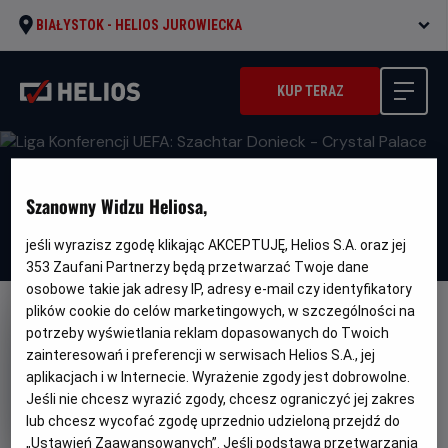
BIAŁYSTOK -
HELIOS JUROWIECKA
KUP TERAZ
Szanowny Widzu Heliosa,
jeśli wyrazisz zgodę klikając AKCEPTUJĘ, Helios S.A. oraz jej
353
Zaufani Partnerzy będą przetwarzać Twoje dane
osobowe takie jak adresy IP, adresy e-mail czy identyfikatory
plików cookie do celów marketingowych, w szczególności na
FILM POLSKI
potrzeby wyświetlania reklam dopasowanych do Twoich
Liga Konferencji UEFA: Szachtar
zainteresowań i preferencji w serwisach Helios S.A., jej
aplikacjach i w Internecie. Wyrażenie zgody jest dobrowolne.
Donieck - Crystal Palace
Jeśli nie chcesz wyrazić zgody, chcesz ograniczyć jej zakres
Gatunek
Sportowy
lub chcesz wycofać zgodę uprzednio udzieloną przejdź do
Czas
Kraj
150 min
Polska
„Ustawień Zaawansowanych”. Jeśli podstawą przetwarzania