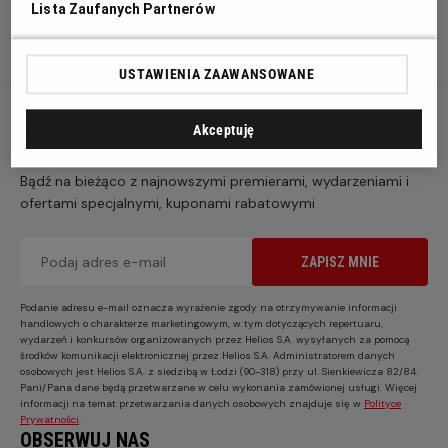
Lista Zaufanych Partnerów
USTAWIENIA ZAAWANSOWANE
NEWSLETTER
Akceptuję
Bądź na bieżąco z najnowszymi premierami, wydarzeniami i
ofertami specjalnymi, kuponami rabatowymi
ZAPISZ MNIE
Podanie adresu e-mail oznacza wyrażenie zgody na otrzymywanie informacji
handlowych o charakterze marketingowym, w tym dotyczących repertuaru,
wydarzeń i konkursów organizowanych przez Helios S.A. wysyłanych za pomocą
środków komunikacji elektronicznej przez Helios S.A. Administratorem danych
osobowych jest Helios S.A. z siedzibą w Łodzi (90-318) przy ul. Sienkiewicza 82/84.
Pani/Pana dane będą przetwarzane w celu wykonania zamówionej usługi. Więcej
informacji na temat przetwarzania danych osobowych znajduje się w
Polityce
Prywatności
.
OBSERWUJ NAS