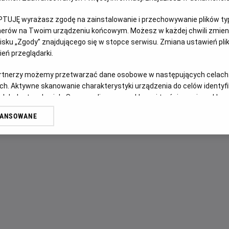
PTUJĘ wyrażasz zgodę na zainstalowanie i przechowywanie plików typu
OPIS FILMU
tnerów na Twoim urządzeniu końcowym. Możesz w każdej chwili zmieni
sku „Zgody” znajdującego się w stopce serwisu. Zmiana ustawień pli
Від студії New Line Cinema — новий вибуховий розділ кул
eń przeglądarki.
легендарної відеогри Mortal Kombat II. Цього разу у фан
Кейджем — чемпіони зіштовхуються один з одним у безжа
artnerzy możemy przetwarzać dane osobowe w następujących celach
ch. Aktywne skanowanie charakterystyki urządzenia do celów identyf
Їхня мета — зупинити темне правління Шао Кана, що загр
 lub dostęp do nich. Spersonalizowane reklamy i treści, pomiar reklam i
захисників.
sług.
WANSOWANE
erów