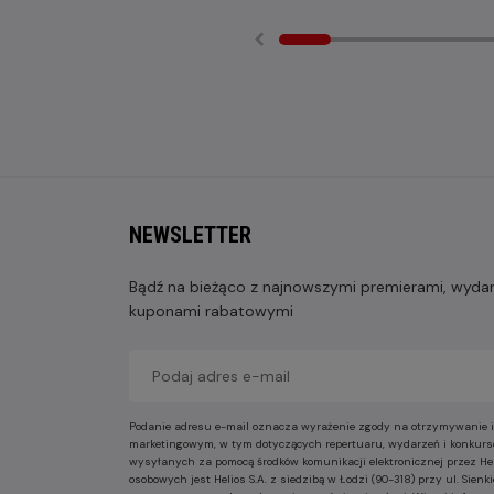
NEWSLETTER
Bądź na bieżąco z najnowszymi premierami, wydarz
kuponami rabatowymi
Podanie adresu e-mail oznacza wyrażenie zgody na otrzymywanie i
marketingowym, w tym dotyczących repertuaru, wydarzeń i konkurs
wysyłanych za pomocą środków komunikacji elektronicznej przez He
osobowych jest Helios S.A. z siedzibą w Łodzi (90-318) przy ul. Sie