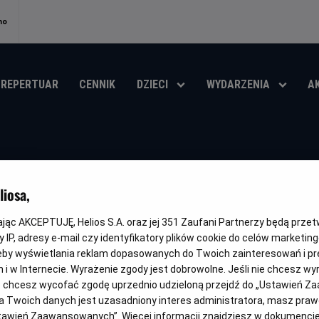
no
REPERTUAR
CENNIK
DZIECI
WYDARZENIA
A
МОРТАЛ КОМБАТ 
iosa,
Oryginalny
Gatunek
Minimalny
Czas
Mortal Kombat II
Fantasy / Akcja
Od 15 lat
116 min
tytuł
wiek
trwania
kając AKCEPTUJĘ, Helios S.A. oraz jej
351
Zaufani Partnerzy będą prze
OBSERWUJ
 IP, adresy e-mail czy identyfikatory plików cookie do celów marketin
eby wyświetlania reklam dopasowanych do Twoich zainteresowań i pr
jach i w Internecie. Wyrażenie zgody jest dobrowolne. Jeśli nie chcesz w
ub chcesz wycofać zgodę uprzednio udzieloną przejdź do „Ustawień Z
 Twoich danych jest uzasadniony interes administratora, masz prawo
DUBBING
WERSJA JĘZYKOWA UA
Ustawień Zaawansowanych”. Więcej informacji znajdziesz w dokumenci