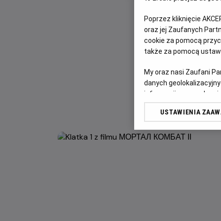
Poprzez kliknięcie AKCE
oraz jej Zaufanych Par
cookie za pomocą przyci
także za pomocą ustawi
My oraz nasi Zaufani P
danych geolokalizacyjny
informacji na urządzeniu
odbiorców i ulepszanie u
USTAWIENIA ZAA
Lista Zaufanych Partn