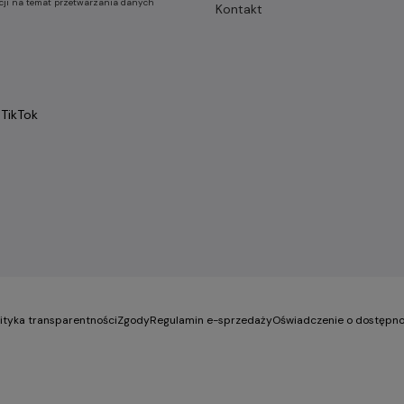
cji na temat przetwarzania danych
Kontakt
TikTok
lityka transparentności
Zgody
Regulamin e-sprzedaży
Oświadczenie o dostępno