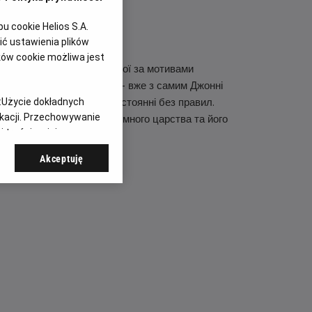
 cookie Helios S.A.
ć ustawienia plików
ków cookie możliwa jest
ьтової франшизи, створеної за мотивами
атському бойовому строю — вже з самим Джонні
льному, кривавому протистоянні без правил.
:
Użycie dokładnych
ikacji. Przechowywanie
ожує самому існуванню Земного царства та його
 treści, opinie
Akceptuję