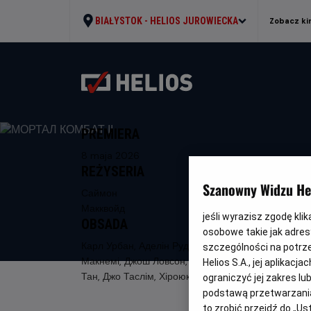
BIAŁYSTOK -
HELIOS JUROWIECKA
Zobacz ki
PREMIERA
8 maja 2026
REŻYSERIA
Szanowny Widzu Hel
Саймон
Макквойд
jeśli wyrazisz zgodę kli
OBSADA
osobowe takie jak adresy
Карл Урбан, Аделін Рудольф, Джессіка
szczególności na potrz
Макнемі, Джош Ловсон, Луді Лінь, Льюїс
Helios S.A., jej aplikac
Тан, Джо Таслім, Хіроюкі Санада
ograniczyć jej zakres l
podstawą przetwarzania
to zrobić przejdź do „