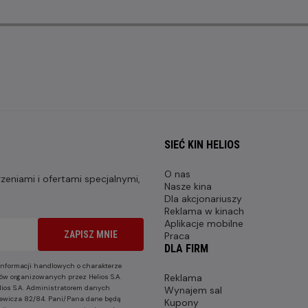
SIEĆ KIN HELIOS
O nas
eniami i ofertami specjalnymi,
Nasze kina
Dla akcjonariuszy
Reklama w kinach
Aplikacje mobilne
ZAPISZ MNIE
Praca
DLA FIRM
nformacji handlowych o charakterze
Reklama
ów organizowanych przez Helios S.A.
lios S.A. Administratorem danych
Wynajem sal
nkiewicza 82/84. Pani/Pana dane będą
Kupony