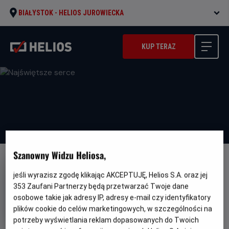
BIAŁYSTOK -
HELIOS JUROWIECKA
KUP TERAZ
Szanowny Widzu Heliosa,
LEKTOR
jeśli wyrazisz zgodę klikając AKCEPTUJĘ, Helios S.A. oraz jej
Najświętsze serce
353
Zaufani Partnerzy będą przetwarzać Twoje dane
osobowe takie jak adresy IP, adresy e-mail czy identyfikatory
Gatunek
Minimalny
Dramat
Od 13 lat
Czas
Kraj
wiek
93 min
Hiszpania (2020)
plików cookie do celów marketingowych, w szczególności na
trwania
i
potrzeby wyświetlania reklam dopasowanych do Twoich
rok