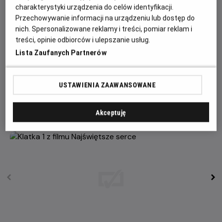
Najświętszego Serca Jezusa – kultu, który jak nic innego
charakterystyki urządzenia do celów identyfikacji.
naznaczył ostatnie trzy wieki historii Kościoła. Przebywa
Przechowywanie informacji na urządzeniu lub dostęp do
drogę od małej francuskiej miejscowości, w której
nich. Spersonalizowane reklamy i treści, pomiar reklam i
treści, opinie odbiorców i ulepszanie usług.
zapłonęła iskra kultu, przez Watykan, gdzie papież
poświęca całą ludzkość i świat Najświętszemu Sercu, po
Lista Zaufanych Partnerów
Łagiewniki, gdzie Jezus objawił, jak wielką miłością
przepełnione jest Jego Serce. Dociera wreszcie do miejsc
USTAWIENIA ZAAWANSOWANE
cudów eucharystycznych. To tam na Hostii
zmaterializowały się cząstki Najświętszego Serca.
Akceptuję