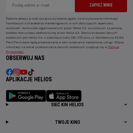
ZAPISZ MNIE
Podanie adresu e-mail oznacza wyrażenie zgody na otrzymywanie informacji
handlowych o charakterze marketingowym, w tym dotyczących repertuaru,
wydarzeń i konkursów organizowanych przez Helios S.A. wysyłanych za pomocą
środków komunikacji elektronicznej przez Helios S.A. Administratorem danych
osobowych jest Helios S.A. z siedzibą w Łodzi (90-318) przy ul. Sienkiewicza 82/84.
Pani/Pana dane będą przetwarzane w celu wykonania zamówionej usługi. Więcej
informacji na temat przetwarzania danych osobowych znajduje się w
Polityce
Prywatności
.
OBSERWUJ NAS
APLIKACJE HELIOS
SIEĆ KIN HELIOS
TWOJE KINO