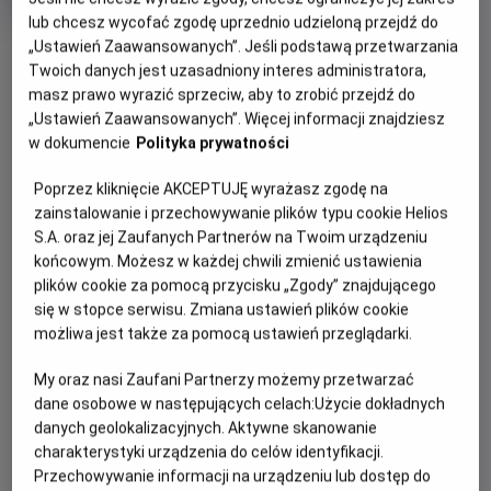
rok
lub chcesz wycofać zgodę uprzednio udzieloną przejdź do
produkcji
OBSERWUJ
„Ustawień Zaawansowanych”. Jeśli podstawą przetwarzania
Twoich danych jest uzasadniony interes administratora,
masz prawo wyrazić sprzeciw, aby to zrobić przejdź do
„Ustawień Zaawansowanych”. Więcej informacji znajdziesz
WIĘCEJ SZCZEGÓŁÓW
PREMIERA
w dokumencie
Polityka prywatności
13 listopada 2026
REŻYSERIA
SCENARIUSZ
OPIS FILMU
Poprzez kliknięcie AKCEPTUJĘ wyrażasz zgodę na
Anoo Bhagavan, Patrik
Anoo Bhagavan, Patrik
zainstalowanie i przechowywanie plików typu cookie Helios
Forsberg
Forsberg
S.A. oraz jej Zaufanych Partnerów na Twoim urządzeniu
10-letnia Lisa żyje w niewielkim miasteczku, gdzie nie ma
końcowym. Możesz w każdej chwili zmienić ustawienia
przyjaciół. Pewnego dnia znajduje "Podręcznik dla
plików cookie za pomocą przycisku „Zgody” znajdującego
Superbohaterów" i przemienia się w Czerwoną Maskę.
się w stopce serwisu. Zmiana ustawień plików cookie
Ratując miasto będzie musiała znaleźć w sobie odwagę do
możliwa jest także za pomocą ustawień przeglądarki.
zmierzenia się ze swoimi lękami.
My oraz nasi Zaufani Partnerzy możemy przetwarzać
dane osobowe w następujących celach:
Użycie dokładnych
danych geolokalizacyjnych. Aktywne skanowanie
charakterystyki urządzenia do celów identyfikacji.
Przechowywanie informacji na urządzeniu lub dostęp do