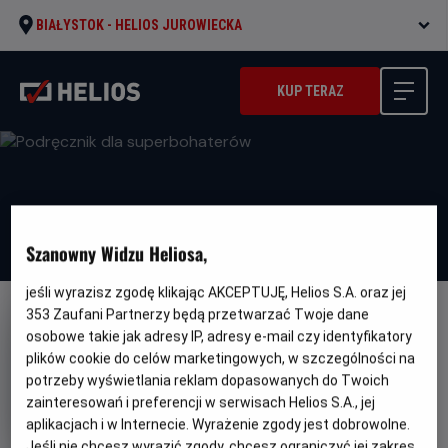
BIAŁYSTOK -
HELIOS JUROWIECKA
KUP TERAZ
Szanowny Widzu Heliosa,
jeśli wyrazisz zgodę klikając AKCEPTUJĘ, Helios S.A. oraz jej
353
Zaufani Partnerzy będą przetwarzać Twoje dane
DUBBING
WKRÓTCE
osobowe takie jak adresy IP, adresy e-mail czy identyfikatory
Podręcznik dla superbohaterów
plików cookie do celów marketingowych, w szczególności na
potrzeby wyświetlania reklam dopasowanych do Twoich
Oryginalny
Gatunek
Handbok för superhjältar
Animowany /
zainteresowań i preferencji w serwisach Helios S.A., jej
tytuł
Minimalny
Familijny
Od 6 lat
Czas
Kraj
wiek
91 min
Szwecja
aplikacjach i w Internecie. Wyrażenie zgody jest dobrowolne.
trwania
i
Jeśli nie chcesz wyrazić zgody, chcesz ograniczyć jej zakres