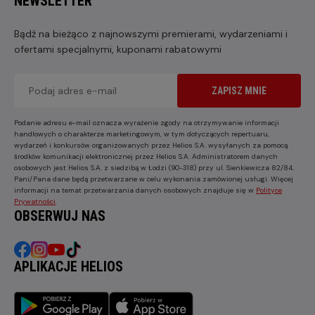
NEWSLETTER
Bądź na bieżąco z najnowszymi premierami, wydarzeniami i
ofertami specjalnymi, kuponami rabatowymi
ZAPISZ MNIE
Podanie adresu e-mail oznacza wyrażenie zgody na otrzymywanie informacji
handlowych o charakterze marketingowym, w tym dotyczących repertuaru,
wydarzeń i konkursów organizowanych przez Helios S.A. wysyłanych za pomocą
środków komunikacji elektronicznej przez Helios S.A. Administratorem danych
osobowych jest Helios S.A. z siedzibą w Łodzi (90-318) przy ul. Sienkiewicza 82/84.
Pani/Pana dane będą przetwarzane w celu wykonania zamówionej usługi. Więcej
informacji na temat przetwarzania danych osobowych znajduje się w
Polityce
Prywatności
.
OBSERWUJ NAS
APLIKACJE HELIOS