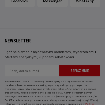
Facebook
Messenger
WhatsApp
NEWSLETTER
Bądź na bieżąco z najnowszymi premierami, wydarzeniami i
ofertami specjalnymi, kuponami rabatowymi
ZAPISZ MNIE
Podanie adresu e-mail oznacza wyrażenie zgody na otrzymywanie informacji
handlowych o charakterze marketingowym, w tym dotyczących repertuaru,
wydarzeń i konkursów organizowanych przez Helios S.A. wysyłanych za pomocą
środków komunikacji elektronicznej przez Helios S.A. Administratorem danych
osobowych jest Helios S.A. z siedzibą w Łodzi (90-318) przy ul. Sienkiewicza 82/84.
Pani/Pana dane będą przetwarzane w celu wykonania zamówionej usługi. Więcej
informacji na temat przetwarzania danych osobowych znajduje się w
Polityce