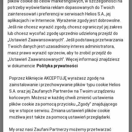
plików cookie do celów marketingowych, w szczególności na
rok
potrzeby wyświetlania reklam dopasowanych do Twoich
produkcji
OBSERWUJ
zainteresowań i preferencji w serwisach Helios S.A., jej
aplikacjach i w Internecie. Wyrażenie zgody jest dobrowolne.
Jeśli nie chcesz wyrazić zgody, chcesz ograniczyć jej zakres
WIĘCEJ SZCZEGÓŁÓW
lub chcesz wycofać zgodę uprzednio udzieloną przejdź do
PREMIERA
„Ustawień Zaawansowanych”. Jeśli podstawą przetwarzania
7 sierpnia 2026
Twoich danych jest uzasadniony interes administratora,
REŻYSERIA
GODZINY SEANSÓW
masz prawo wyrazić sprzeciw, aby to zrobić przejdź do
Cal Brunker
„Ustawień Zaawansowanych”. Więcej informacji znajdziesz
DZISIAJ, 8 SIERPNIA 2026
w dokumencie
Polityka prywatności
DZISIAJ,
8
10:10
11:30
Poprzez kliknięcie AKCEPTUJĘ wyrażasz zgodę na
SIERPNIA
2D, dubbing
2D, dubbing
zainstalowanie i przechowywanie plików typu cookie Helios
2026
S.A. oraz jej Zaufanych Partnerów na Twoim urządzeniu
13:45
16:00
końcowym. Możesz w każdej chwili zmienić ustawienia
2D, dubbing
2D, dubbing
plików cookie za pomocą przycisku „Zgody” znajdującego
się w stopce serwisu. Zmiana ustawień plików cookie
17:30
możliwa jest także za pomocą ustawień przeglądarki.
2D, dubbing
My oraz nasi Zaufani Partnerzy możemy przetwarzać