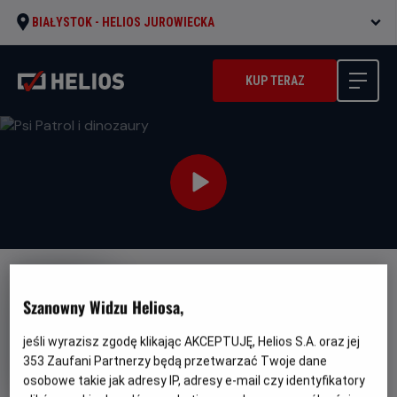
BIAŁYSTOK -
HELIOS JUROWIECKA
KUP TERAZ
DUBBING
FAMILIJNY
PREMIERA
Szanowny Widzu Heliosa,
Psi Patrol i dinozaury
jeśli wyrazisz zgodę klikając AKCEPTUJĘ, Helios S.A. oraz jej
Oryginalny
Gatunek
PAW Patrol: The Dino Movie
Animowany
tytuł
Minimalny
/ Przygodowy
Od 6 lat
353
Zaufani Partnerzy będą przetwarzać Twoje dane
Czas
Kraj
wiek
89 min
Kanada, USA (2026)
osobowe takie jak adresy IP, adresy e-mail czy identyfikatory
trwania
i