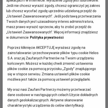
aplikacjach i w Internecie. Wyrażenie zgody jest dobrowolne.
OCENA HELIOS
rok
Jeśli nie chcesz wyrazić zgody, chcesz ograniczyć jej zakres
produkcji
OBSERWUJ
lub chcesz wycofać zgodę uprzednio udzieloną przejdź do
„Ustawień Zaawansowanych”. Jeśli podstawą przetwarzania
Twoich danych jest uzasadniony interes administratora,
WIĘCEJ SZCZEGÓŁÓW
masz prawo wyrazić sprzeciw, aby to zrobić przejdź do
PREMIERA
„Ustawień Zaawansowanych”. Więcej informacji znajdziesz
11 października 2024
w dokumencie
Polityka prywatności
REŻYSERIA
SCENARIUSZ
OPIS FILMU
Anna Kendrick
Ian MacAllister McDonald
Poprzez kliknięcie AKCEPTUJĘ wyrażasz zgodę na
OBSADA
Młoda i obiecująca aktorka Cheryl chce rozkręcić swoją
zainstalowanie i przechowywanie plików typu cookie Helios
karierę, ale póki co jedyną propozycją dla niej jest udział w
S.A. oraz jej Zaufanych Partnerów na Twoim urządzeniu
Anna Kendrick, Tony Hale, Kelley Jakle
końcowym. Możesz w każdej chwili zmienić ustawienia
programie randkowym „The Dating Game”. Z braku innych
plików cookie za pomocą przycisku „Zgody” znajdującego
opcji decyduje się wziąć w nim udział. Jednym z trzech
się w stopce serwisu. Zmiana ustawień plików cookie
uczestników programu jest przystojny Rodney Alcala,
możliwa jest także za pomocą ustawień przeglądarki.
którego ujmujący sposób bycia i inteligentne odpowiedzi
bardzo podobają się Cheryl. Dziewczyna jednak nie wie, że
My oraz nasi Zaufani Partnerzy możemy przetwarzać
atrakcyjny i pozornie łagodny mężczyzna jest tak
dane osobowe w następujących celach:
Użycie dokładnych
naprawdę psychopatycznym mordercą z obsesją na
danych geolokalizacyjnych. Aktywne skanowanie
punkcie młodych i naiwnych kobiet. Kiedy oboje spotykają
charakterystyki urządzenia do celów identyfikacji.