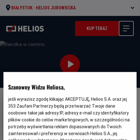
BIAŁYSTOK -
HELIOS JUROWIECKA
KUP TERAZ
Szanowny Widzu Heliosa,
jeśli wyrazisz zgodę klikając AKCEPTUJĘ, Helios S.A. oraz jej
NAPISY
353
Zaufani Partnerzy będą przetwarzać Twoje dane
Randka w ciemno
osobowe takie jak adresy IP, adresy e-mail czy identyfikatory
plików cookie do celów marketingowych, w szczególności na
Oryginalny
Gatunek
Woman of the Hour
Dramat / Kryminał
tytuł
Minimalny
potrzeby wyświetlania reklam dopasowanych do Twoich
Od 15 lat
Czas
wiek
Kraj
95 min
USA (2024)
zainteresowań i preferencji w serwisach Helios S.A., jej
trwania
i
6.8