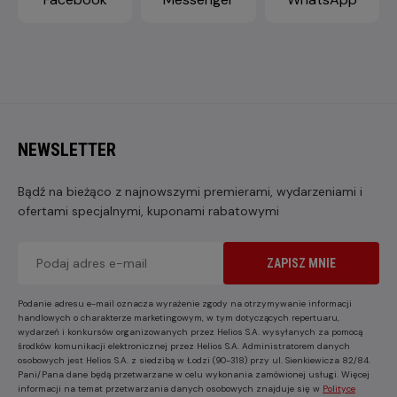
NEWSLETTER
Bądź na bieżąco z najnowszymi premierami, wydarzeniami i
ofertami specjalnymi, kuponami rabatowymi
ZAPISZ MNIE
Podanie adresu e-mail oznacza wyrażenie zgody na otrzymywanie informacji
handlowych o charakterze marketingowym, w tym dotyczących repertuaru,
wydarzeń i konkursów organizowanych przez Helios S.A. wysyłanych za pomocą
środków komunikacji elektronicznej przez Helios S.A. Administratorem danych
osobowych jest Helios S.A. z siedzibą w Łodzi (90-318) przy ul. Sienkiewicza 82/84.
Pani/Pana dane będą przetwarzane w celu wykonania zamówionej usługi. Więcej
informacji na temat przetwarzania danych osobowych znajduje się w
Polityce