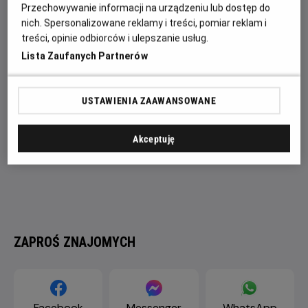
się studiu – Alcala jest właśnie u szczytu swojej krwawej
Przechowywanie informacji na urządzeniu lub dostęp do
„kariery”.
nich. Spersonalizowane reklamy i treści, pomiar reklam i
treści, opinie odbiorców i ulepszanie usług.
Lista Zaufanych Partnerów
USTAWIENIA ZAAWANSOWANE
Akceptuję
ZAPROŚ ZNAJOMYCH
Facebook
Messenger
WhatsApp