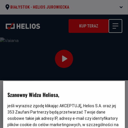
BIAŁYSTOK -
HELIOS JUROWIECKA
KUP TERAZ
DUBBING
NAPISY
FAMILIJNY
Szanowny Widzu Heliosa,
Vaiana
jeśli wyrazisz zgodę klikając AKCEPTUJĘ, Helios S.A. oraz jej
Oryginalny
Gatunek
Vaiana
Komedia / Przygodowy /
353
Zaufani Partnerzy będą przetwarzać Twoje dane
tytuł
Minimalny
Familijny
Od 7 lat
osobowe takie jak adresy IP, adresy e-mail czy identyfikatory
Czas
Kraj
wiek
116 min
USA (2026)
plików cookie do celów marketingowych, w szczególności na
trwania
i