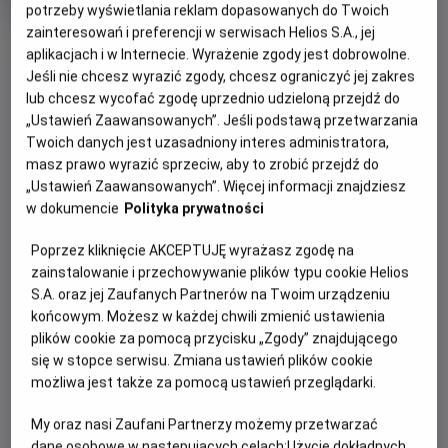
potrzeby wyświetlania reklam dopasowanych do Twoich
rok
produkcji
zainteresowań i preferencji w serwisach Helios S.A., jej
OBSERWUJ
aplikacjach i w Internecie. Wyrażenie zgody jest dobrowolne.
Jeśli nie chcesz wyrazić zgody, chcesz ograniczyć jej zakres
lub chcesz wycofać zgodę uprzednio udzieloną przejdź do
WIĘCEJ SZCZEGÓŁÓW
PREMIERA
„Ustawień Zaawansowanych”. Jeśli podstawą przetwarzania
Twoich danych jest uzasadniony interes administratora,
10 lipca 2026
REŻYSERIA
SCENARIUSZ
masz prawo wyrazić sprzeciw, aby to zrobić przejdź do
GODZINY SEANSÓW
„Ustawień Zaawansowanych”. Więcej informacji znajdziesz
Thomas Kail
Jared Bush, Dana Ledoux
DZISIAJ, 10 SIERPNIA 2026
w dokumencie
Polityka prywatności
Miller
DZISIAJ,
OBSADA
Poprzez kliknięcie AKCEPTUJĘ wyrażasz zgodę na
10
11:00
Dwayne Johnson, Catherine Laga'aia, John Tui
SIERPNIA
zainstalowanie i przechowywanie plików typu cookie Helios
2D, dubbing
2026
S.A. oraz jej Zaufanych Partnerów na Twoim urządzeniu
końcowym. Możesz w każdej chwili zmienić ustawienia
plików cookie za pomocą przycisku „Zgody” znajdującego
POKAŻ KOLEJNE DNI
się w stopce serwisu. Zmiana ustawień plików cookie
możliwa jest także za pomocą ustawień przeglądarki.
My oraz nasi Zaufani Partnerzy możemy przetwarzać
OPIS FILMU
dane osobowe w następujących celach:
Użycie dokładnych