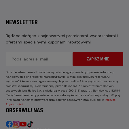
NEWSLETTER
Bądź na bieżąco z najnowszymi premierami, wydarzeniami i
ofertami specjalnymi, kuponami rabatowymi
ZAPISZ MNIE
Podanie adresu e-mail oznacza wyrażenie zgody na otrzymywanie informacji
handlowych o charakterze marketingowym, w tym dotyczących repertuaru,
wydarzeń i konkursów organizowanych przez Helios S.A. wysyłanych za pomocą
środków komunikacji elektronicznej przez Helios S.A. Administratorem danych
osobowych jest Helios S.A. z siedzibą w Łodzi (90-318) przy ul. Sienkiewicza 82/84.
Pani/Pana dane będą przetwarzane w celu wykonania zamówionej usługi. Więcej
informacji na temat przetwarzania danych osobowych znajduje się w
Polityce
Prywatności
.
OBSERWUJ NAS