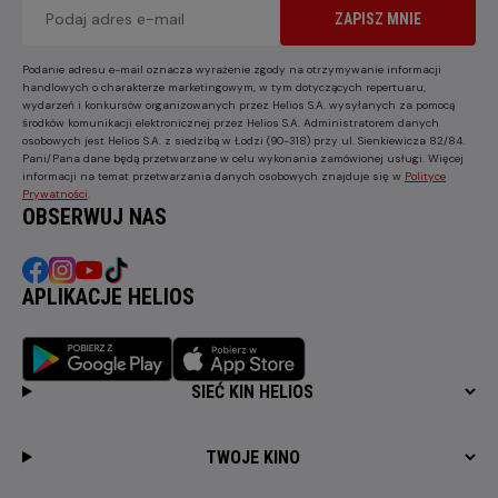
ZAPISZ MNIE
Podanie adresu e-mail oznacza wyrażenie zgody na otrzymywanie informacji
handlowych o charakterze marketingowym, w tym dotyczących repertuaru,
wydarzeń i konkursów organizowanych przez Helios S.A. wysyłanych za pomocą
środków komunikacji elektronicznej przez Helios S.A. Administratorem danych
osobowych jest Helios S.A. z siedzibą w Łodzi (90-318) przy ul. Sienkiewicza 82/84.
Pani/Pana dane będą przetwarzane w celu wykonania zamówionej usługi. Więcej
informacji na temat przetwarzania danych osobowych znajduje się w
Polityce
Prywatności
.
OBSERWUJ NAS
APLIKACJE HELIOS
SIEĆ KIN HELIOS
TWOJE KINO