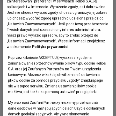
zainteresowań i preferencji w serwisach Helios S.A., jej
rok
aplikacjach i w Internecie. Wyrażenie zgody jest dobrowolne.
produkcji
OBSERWUJ
Jeśli nie chcesz wyrazić zgody, chcesz ograniczyć jej zakres
lub chcesz wycofać zgodę uprzednio udzieloną przejdź do
„Ustawień Zaawansowanych”. Jeśli podstawą przetwarzania
WIĘCEJ SZCZEGÓŁÓW
Twoich danych jest uzasadniony interes administratora,
PREMIERA
masz prawo wyrazić sprzeciw, aby to zrobić przejdź do
25 września 2020
„Ustawień Zaawansowanych”. Więcej informacji znajdziesz
REŻYSERIA
SCENARIUSZ
OPIS FILMU
w dokumencie
Polityka prywatności
Jose Maria Zavala
Jose Maria Zavala
Nikt nie był fotografowany, nagrywany czy filmowany tak
Poprzez kliknięcie AKCEPTUJĘ wyrażasz zgodę na
często jak on. Nikt wcześniej nie spotkał się z przeszło
zainstalowanie i przechowywanie plików typu cookie Helios
miliardem ludzi... Karol Wojtyła to prawdopodobnie
S.A. oraz jej Zaufanych Partnerów na Twoim urządzeniu
końcowym. Możesz w każdej chwili zmienić ustawienia
najbardziej publiczna postać w historii. Czy możliwe jest,
plików cookie za pomocą przycisku „Zgody” znajdującego
by powszechnej świadomości umknęło coś, co kryje się za
się w stopce serwisu. Zmiana ustawień plików cookie
jego publicznym wizerunkiem? José María Zavala, reżyser
możliwa jest także za pomocą ustawień przeglądarki.
głośnej Tajemnicy Ojca Pio, ma osobiste powody, by
zmierzyć się tym razem z wielką postacią papieża Polaka.
My oraz nasi Zaufani Partnerzy możemy przetwarzać
W 1981 roku – o czym dowiadujemy się z filmu – jego
dane osobowe w następujących celach:
Użycie dokładnych
ojciec poświęcił życie za Jana Pawła II... Zavala w
danych geolokalizacyjnych. Aktywne skanowanie