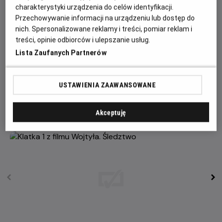
zaskakujący i oryginalny sposób podchodzi do życia Karola
charakterystyki urządzenia do celów identyfikacji.
Wojtyły. Tam, gdzie wszyscy biografowie kończą swoje
Przechowywanie informacji na urządzeniu lub dostęp do
dzieła – w momencie śmierci bohatera – on rozpoczyna
nich. Spersonalizowane reklamy i treści, pomiar reklam i
treści, opinie odbiorców i ulepszanie usług.
jeszcze ciekawszą opowieść. Przesłuchuje świadków,
których historie odkrywają siłę wstawiennictwa świętego
Lista Zaufanych Partnerów
papieża: mężczyznę, którego matka chciała zabić,
dziewczynę będącą już „po tamtej stronie” czy niedoszłą
USTAWIENIA ZAAWANSOWANE
samobójczynię, którą przed skokiem z wysokości
powstrzymała... ręka Jana Pawła II.
Akceptuję