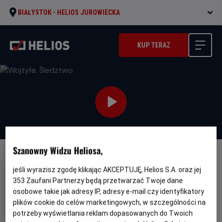
BIAŁYSTOK -
HELIOS JUROWIECKA
KUP TERAZ
Szanowny Widzu Heliosa,
LEKTOR
jeśli wyrazisz zgodę klikając AKCEPTUJĘ, Helios S.A. oraz jej
Wojtyła. Śledztwo
353
Zaufani Partnerzy będą przetwarzać Twoje dane
osobowe takie jak adresy IP, adresy e-mail czy identyfikatory
Oryginalny
Gatunek
Wojtyla. La investigacion
Religijny /
tytuł
Minimalny
Dokumentalny
Od 15 lat
plików cookie do celów marketingowych, w szczególności na
Czas
Kraj
wiek
79 min
Hiszpania
potrzeby wyświetlania reklam dopasowanych do Twoich
trwania
i