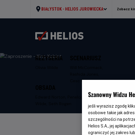
BIAŁYSTOK -
HELIOS JUROWIECKA
Zobacz ki
REŻYSERIA
SCENARIUSZ
Olivia Wilde
Will McCormack,
Rashida Jones,
Cesc Gay
OBSADA
Szanowny Widzu Hel
Edward Norton, Penelope Cruz, Olivia
Wilde, Seth Rogen
jeśli wyrazisz zgodę kli
osobowe takie jak adresy
szczególności na potrz
Helios S.A., jej aplikac
ograniczyć jej zakres l