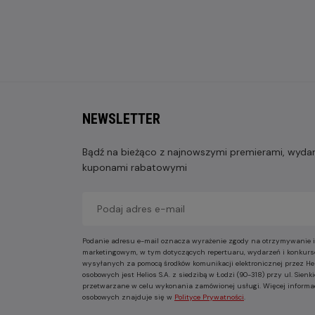
NEWSLETTER
Bądź na bieżąco z najnowszymi premierami, wydarz
kuponami rabatowymi
Podanie adresu e-mail oznacza wyrażenie zgody na otrzymywanie i
marketingowym, w tym dotyczących repertuaru, wydarzeń i konkurs
wysyłanych za pomocą środków komunikacji elektronicznej przez He
osobowych jest Helios S.A. z siedzibą w Łodzi (90-318) przy ul. Sie
przetwarzane w celu wykonania zamówionej usługi. Więcej informa
osobowych znajduje się w
Polityce Prywatności
.