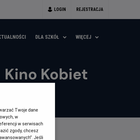
LOGIN
REJESTRACJA
KTUALNOŚCI
DLA SZKÓŁ
WIĘCEJ
 Kino Kobiet
twarzać Twoje dane
gowych, w
eferencji w serwisach
yrazić zgody, chcesz
aawansowanych”. Jeśli