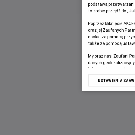
podstawą przetwarzania
to zrobić przejdź do „
Poprzez kliknięcie AKCE
oraz jej Zaufanych Par
cookie za pomocą przyci
także za pomocą ustawi
My oraz nasi Zaufani P
danych geolokalizacyjny
informacji na urządzeniu
odbiorców i ulepszanie u
USTAWIENIA ZAA
Lista Zaufanych Partn