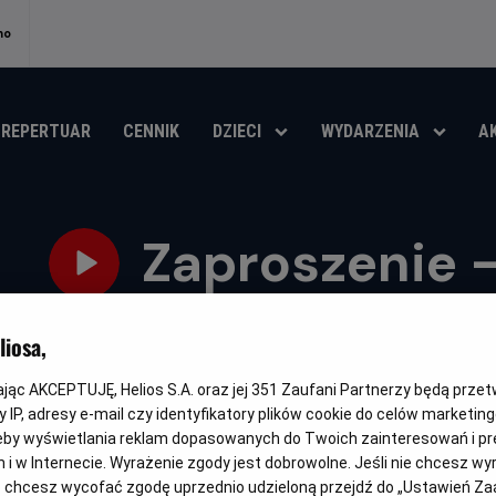
no
REPERTUAR
CENNIK
DZIECI
WYDARZENIA
A
Zaproszenie -
Oryginalny
Gatunek
Minimalny
Czas
The Invite
Komedia
Od 15 lat
167 min
7.9
OCENA HELIOS
tytuł
wiek
trwania
iosa,
OBSERWUJ
kając AKCEPTUJĘ, Helios S.A. oraz jej
351
Zaufani Partnerzy będą prze
 IP, adresy e-mail czy identyfikatory plików cookie do celów marketin
eby wyświetlania reklam dopasowanych do Twoich zainteresowań i pr
jach i w Internecie. Wyrażenie zgody jest dobrowolne. Jeśli nie chcesz w
OPIS WYDARZENIA
ub chcesz wycofać zgodę uprzednio udzieloną przejdź do „Ustawień Z