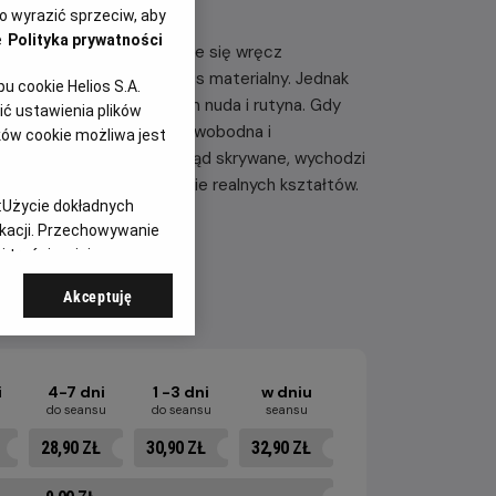
 wyrazić sprzeciw, aby
e
Polityka prywatności
 pozoru ich związek wydaje się wręcz
dane dziecko, niezły status materialny. Jednak
 cookie Helios S.A.
flikty, a przede wszystkim nuda i rutyna. Gdy
ć ustawienia plików
 tajemniczych sąsiadów, swobodna i
ków cookie możliwa jest
naczności grę. To, co dotąd skrywane, wychodzi
ają nabierać niebezpiecznie realnych kształtów.
:
Użycie dokładnych
ikacji. Przechowywanie
 treści, opinie
Akceptuję
i
4-7 dni
1 -3 dni
w dniu
u
do seansu
do seansu
seansu
28,90 ZŁ
30,90 ZŁ
32,90 ZŁ