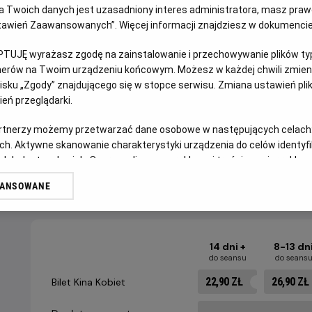
 Twoich danych jest uzasadniony interes administratora, masz prawo
Ustawień Zaawansowanych”. Więcej informacji znajdziesz w dokumenci
Joe i Angela są małżeństwem z kilkunastoletnim stażem. Z
wzorcowy: zgodne, spokojne życie w porządnej dzielnicy, u
PTUJĘ wyrażasz zgodę na zainstalowanie i przechowywanie plików typu
pod powierzchnią kryją się wzajemne pretensje, drobne kon
tnerów na Twoim urządzeniu końcowym. Możesz w każdej chwili zmieni
pewnego wieczoru Joe i Angela zapraszają na kolację parę
sku „Zgody” znajdującego się w stopce serwisu. Zmiana ustawień pli
przyjacielska rozmowa zaczyna zmieniać się w pełną dwuz
eń przeglądarki.
na jaw, a niewypowiedziane pragnienia ducha i ciała zaczyn
artnerzy możemy przetwarzać dane osobowe w następujących celach
Czy obie pary pójdą dziś spać we własnych łóżkach?
ch. Aktywne skanowanie charakterystyki urządzenia do celów identyf
 lub dostęp do nich. Spersonalizowane reklamy i treści, pomiar reklam i
sług.
WANSOWANE
CENNIK
erów
14 dni +
8-13 dn
do seansu
do seans
22,90 ZŁ
26,90 ZŁ
Bilet Kina Kobiet