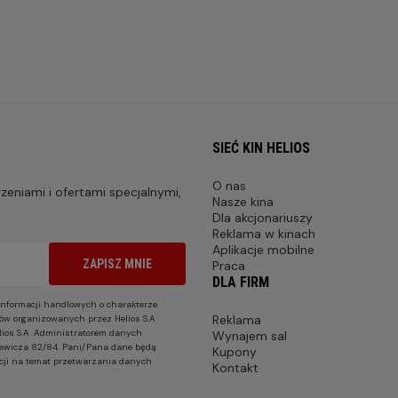
SIEĆ KIN HELIOS
O nas
eniami i ofertami specjalnymi,
Nasze kina
Dla akcjonariuszy
Reklama w kinach
Aplikacje mobilne
ZAPISZ MNIE
Praca
DLA FIRM
nformacji handlowych o charakterze
Reklama
ów organizowanych przez Helios S.A.
lios S.A. Administratorem danych
Wynajem sal
nkiewicza 82/84. Pani/Pana dane będą
Kupony
cji na temat przetwarzania danych
Kontakt