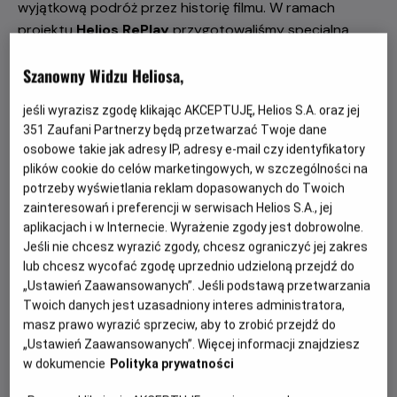
wyjątkową podróż przez historię filmu. W ramach
projektu
Helios RePlay
przygotowaliśmy specjalną
wakacyjną odsłonę pod hasłem
„Legendy Warner
Szanowny Widzu Heliosa,
Bros.”
.
W lipcu i sierpniu na ekranach kin Helios zagości
sześć ponadczasowych produkcji, które na stałe
jeśli wyrazisz zgodę klikając AKCEPTUJĘ, Helios S.A. oraz jej
zapisały się w historii światowej kinematografii.
351
Zaufani Partnerzy będą przetwarzać Twoje dane
osobowe takie jak adresy IP, adresy e-mail czy identyfikatory
To niepowtarzalna okazja, by ponownie przeżyć emocje
plików cookie do celów marketingowych, w szczególności na
towarzyszące kultowym seansom lub odkryć je po raz
potrzeby wyświetlania reklam dopasowanych do Twoich
pierwszy w najlepszym możliwym wydaniu – na wielkim
zainteresowań i preferencji w serwisach Helios S.A., jej
kinowym ekranie. Co więcej, część prezentowanych
aplikacjach i w Internecie. Wyrażenie zgody jest dobrowolne.
tytułów nigdy wcześniej nie była szeroko dostępna w
Jeśli nie chcesz wyrazić zgody, chcesz ograniczyć jej zakres
polskich kinach, dlatego dla wielu widzów będzie to
lub chcesz wycofać zgodę uprzednio udzieloną przejdź do
„Ustawień Zaawansowanych”. Jeśli podstawą przetwarzania
pierwsza szansa, aby zobaczyć je właśnie w kinie. W
Twoich danych jest uzasadniony interes administratora,
repertuarze wakacyjnego cyklu „Legendy Warner Bros.”
masz prawo wyrazić sprzeciw, aby to zrobić przejdź do
znalazły się:
„Ustawień Zaawansowanych”. Więcej informacji znajdziesz
w dokumencie
Polityka prywatności
18 lipca – „Casablanca”
25 lipca – „Wejście smoka”