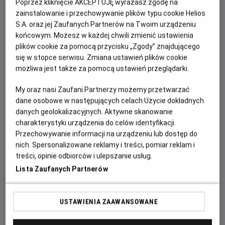
Poprzez kliknięcie AKCEPTUJĘ wyrażasz zgodę na
1 sierpnia – „Lśnienie”
zainstalowanie i przechowywanie plików typu cookie Helios
8 sierpnia – „
Łowca androidów
”
S.A. oraz jej Zaufanych Partnerów na Twoim urządzeniu
15 sierpnia – „Bodyguard”
końcowym. Możesz w każdej chwili zmienić ustawienia
22 sierpnia – „Skazani na Shawshank”
plików cookie za pomocą przycisku „Zgody” znajdującego
się w stopce serwisu. Zmiana ustawień plików cookie
Romantyczna klasyka, widowiskowe kino sztuk walki,
możliwa jest także za pomocą ustawień przeglądarki.
mistrzowski horror, przełomowe science fiction,
My oraz nasi Zaufani Partnerzy możemy przetwarzać
niezapomniany melodramat i jeden z najwyżej
dane osobowe w następujących celach:
Użycie dokładnych
ocenianych filmów wszech czasów – każdy z tych
danych geolokalizacyjnych. Aktywne skanowanie
tytułów na trwałe wpłynął na rozwój kina i zdobył
charakterystyki urządzenia do celów identyfikacji.
status legendy.
Przechowywanie informacji na urządzeniu lub dostęp do
nich. Spersonalizowane reklamy i treści, pomiar reklam i
Nie przegap okazji, by zobaczyć te wyjątkowe
treści, opinie odbiorców i ulepszanie usług.
produkcje tak, jak zostały stworzone do oglądania – na
Lista Zaufanych Partnerów
dużym ekranie, z doskonałym obrazem i dźwiękiem.
Spędź wakacyjne wieczory z największymi filmowymi
klasykami w ramach cyklu
Helios RePlay: Legendy
USTAWIENIA ZAAWANSOWANE
Warner Bros.