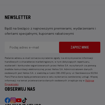
NEWSLETTER
Bądź na bieżąco z najnowszymi premierami, wydarzeniami i
ofertami specjalnymi, kuponami rabatowymi
ZAPISZ MNIE
Podanie adresu e-mail oznacza wyrażenie zgody na otrzymywanie informacji
handlowych o charakterze marketingowym, w tym dotyczących repertuaru,
wydarzeń i konkursów organizowanych przez Helios S.A. wysyłanych za pomocą
środków komunikacji elektronicznej przez Helios S.A. Administratorem danych
osobowych jest Helios S.A. z siedzibą w Łodzi (90-318) przy ul. Sienkiewicza 82/84.
Pani/Pana dane będą przetwarzane w celu wykonania zamówionej usługi. Więcej
informacji na temat przetwarzania danych osobowych znajduje się w
Polityce
Prywatności
.
OBSERWUJ NAS