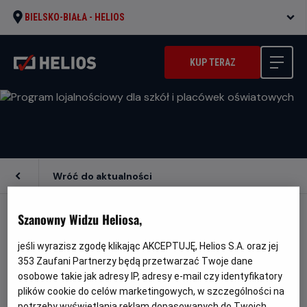
BIELSKO-BIAŁA -
HELIOS
KUP TERAZ
Wróć do aktualności
Szanowny Widzu Heliosa,
PROGRAM LOJALNOŚCIOWY DLA SZKÓŁ I
PLACÓWEK OŚWIATOWYCH
jeśli wyrazisz zgodę klikając AKCEPTUJĘ, Helios S.A. oraz jej
353
Zaufani Partnerzy będą przetwarzać Twoje dane
osobowe takie jak adresy IP, adresy e-mail czy identyfikatory
plików cookie do celów marketingowych, w szczególności na
Wyposaż z nami pracownie komputerową, salę
potrzeby wyświetlania reklam dopasowanych do Twoich