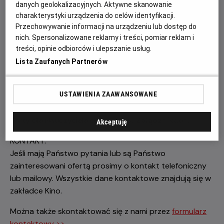
danych geolokalizacyjnych. Aktywne skanowanie
wartości 300 zł.
charakterystyki urządzenia do celów identyfikacji.
Przechowywanie informacji na urządzeniu lub dostęp do
Dodatkowo posiadamy dla Państwa
Kartę dla
nich. Spersonalizowane reklamy i treści, pomiar reklam i
Nauczyciela
, która upoważnia do atrakcyjnych zniżek!
treści, opinie odbiorców i ulepszanie usług.
10 biletów w cenie biletów szkolnych
Lista Zaufanych Partnerów
10 atrakcyjnych rabatów na wybrane kawy lub
zestawy barowe (do wyboru)
USTAWIENIA ZAAWANSOWANE
Szczegóły i regulamin Programu Lojalnościowego oraz
Karty dla Nauczyciela dostępne w
Załącznikach
.
Akceptuję
KONTAKT:
Jeśli mają Państwo pytania lub są Państwo
zainteresowani ofertą prosimy o kontakt telefoniczny
lub mailowy. Wszystkie dane kontaktowe znajdują się w
zakładce Kino.
Można także skontaktować się z nami przez
formularz
kontaktowy >>