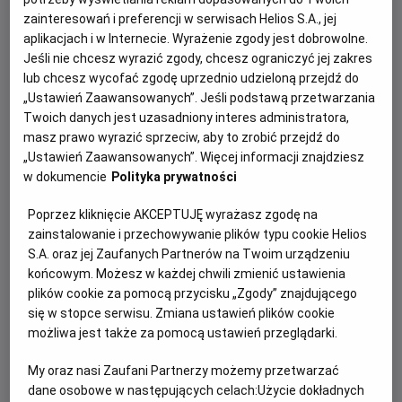
gimnastyczną lub bibliotekę szkolną!
zainteresowań i preferencji w serwisach Helios S.A., jej
aplikacjach i w Internecie. Wyrażenie zgody jest dobrowolne.
Za każdą zorganizowaną wizytę szkolnej grupy w
Jeśli nie chcesz wyrazić zgody, chcesz ograniczyć jej zakres
kinie Helios szkoła otrzymuje premię (jedna
lub chcesz wycofać zgodę uprzednio udzieloną przejdź do
złotówka za zakup każdego biletu grupowego).
„Ustawień Zaawansowanych”. Jeśli podstawą przetwarzania
premia naliczana jest od momentu, w którym
Twoich danych jest uzasadniony interes administratora,
szkoła przekroczy próg próg biletów równy liczbie
masz prawo wyrazić sprzeciw, aby to zrobić przejdź do
jej uczniów (zakup nie musi się odbyć
„Ustawień Zaawansowanych”. Więcej informacji znajdziesz
jednorazowo),
w dokumencie
Polityka prywatności
W celu zgłoszenia szkoły do programu należy
Poprzez kliknięcie AKCEPTUJĘ wyrażasz zgodę na
wypełnić formularz w formie elektronicznej na
zainstalowanie i przechowywanie plików typu cookie Helios
stronie
hds.helios.pl
lub w formie papierowej
S.A. oraz jej Zaufanych Partnerów na Twoim urządzeniu
dostępny w każdym kinie Helios,
końcowym. Możesz w każdej chwili zmienić ustawienia
program trwa cały rok szkolny,
plików cookie za pomocą przycisku „Zgody” znajdującego
za wartość zebranych w programie pieniędzy
się w stopce serwisu. Zmiana ustawień plików cookie
możliwa jest także za pomocą ustawień przeglądarki.
szkoła może wybrać dowolną nagrodę.
Przykład:
Szkoła licząca 200 uczniów, która kupiła w
My oraz nasi Zaufani Partnerzy możemy przetwarzać
dane osobowe w następujących celach:
Użycie dokładnych
ciągu roku szkolnego 500 biletów, odbiera nagrodę o