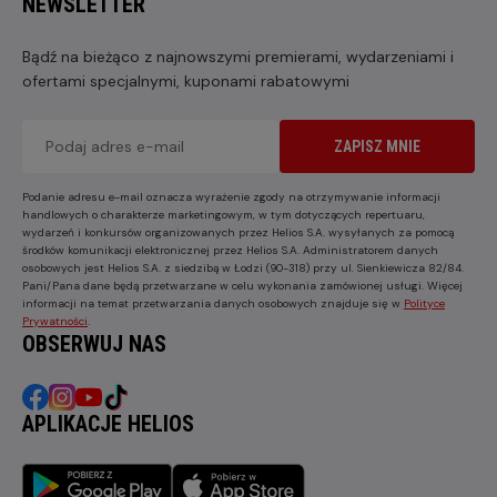
NEWSLETTER
Bądź na bieżąco z najnowszymi premierami, wydarzeniami i
ofertami specjalnymi, kuponami rabatowymi
ZAPISZ MNIE
Podanie adresu e-mail oznacza wyrażenie zgody na otrzymywanie informacji
handlowych o charakterze marketingowym, w tym dotyczących repertuaru,
wydarzeń i konkursów organizowanych przez Helios S.A. wysyłanych za pomocą
środków komunikacji elektronicznej przez Helios S.A. Administratorem danych
osobowych jest Helios S.A. z siedzibą w Łodzi (90-318) przy ul. Sienkiewicza 82/84.
Pani/Pana dane będą przetwarzane w celu wykonania zamówionej usługi. Więcej
informacji na temat przetwarzania danych osobowych znajduje się w
Polityce
Prywatności
.
OBSERWUJ NAS
APLIKACJE HELIOS