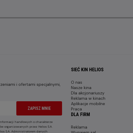
SIEĆ KIN HELIOS
O nas
eniami i ofertami specjalnymi,
Nasze kina
Dla akcjonariuszy
Reklama w kinach
Aplikacje mobilne
ZAPISZ MNIE
Praca
DLA FIRM
nformacji handlowych o charakterze
Reklama
ów organizowanych przez Helios S.A.
lios S.A. Administratorem danych
Wynajem sal