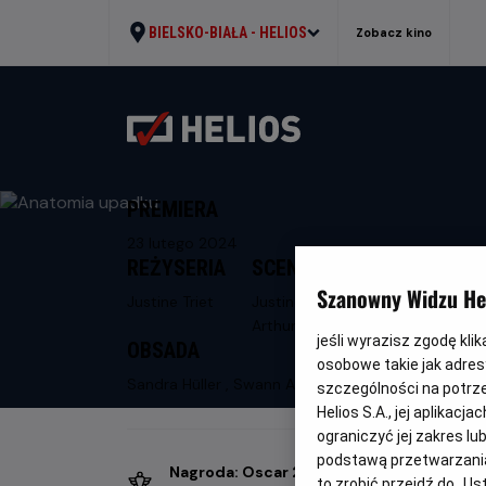
BIELSKO-BIAŁA -
HELIOS
Zobacz kino
PREMIERA
23 lutego 2024
REŻYSERIA
SCENARIUSZ
Szanowny Widzu Hel
Justine Triet
Justine Triet,
Arthur Harari
jeśli wyrazisz zgodę kli
OBSADA
osobowe takie jak adresy
Sandra Hüller , Swann Arlaud
szczególności na potrz
Helios S.A., jej aplikac
ograniczyć jej zakres l
podstawą przetwarzania
Nagroda: Oscar 2024
to zrobić przejdź do „