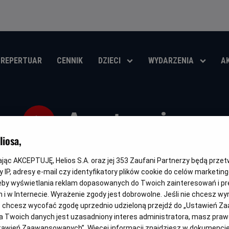
REPERTUAR
CENNIK
DZIECI
WYDARZENIA
A
Anatomia up
iosa,
Oryginalny
Gatunek
Minimalny
Cza
Anatomie d'une chute
Thriller / Kryminał
Od 15 lat
15
tytuł
wiek
trw
kając AKCEPTUJĘ, Helios S.A. oraz jej
353
Zaufani Partnerzy będą prze
OBSERWUJ
 IP, adresy e-mail czy identyfikatory plików cookie do celów marketin
eby wyświetlania reklam dopasowanych do Twoich zainteresowań i pr
jach i w Internecie. Wyrażenie zgody jest dobrowolne. Jeśli nie chcesz w
ub chcesz wycofać zgodę uprzednio udzieloną przejdź do „Ustawień Z
 Twoich danych jest uzasadniony interes administratora, masz prawo
NAPISY
Ustawień Zaawansowanych”. Więcej informacji znajdziesz w dokumenci