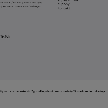
nkiewicza 82/84. Pani/Pana dane będą
Kupony
cji na temat przetwarzania danych
Kontakt
TikTok
lityka transparentności
Zgody
Regulamin e-sprzedaży
Oświadczenie o dostępno