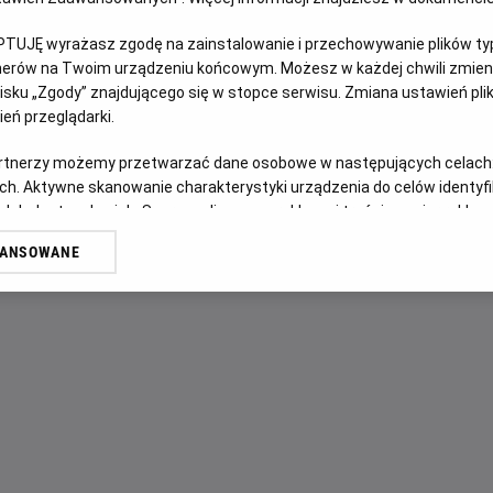
PTUJĘ wyrażasz zgodę na zainstalowanie i przechowywanie plików typu
OPIS FILMU
tnerów na Twoim urządzeniu końcowym. Możesz w każdej chwili zmieni
sku „Zgody” znajdującego się w stopce serwisu. Zmiana ustawień pli
Życie szczęśliwej rodziny we francuskich Alpach zostaje p
eń przeglądarki.
Skoczył sam, poślizgnął się czy może z balkonu wypchnęła
dowodów, w sprawie brakuje świadków. Na oczach opinii pu
artnerzy możemy przetwarzać dane osobowe w następujących celach
najdrobniejszych i najintymniejszych szczegółów swojego
ch. Aktywne skanowanie charakterystyki urządzenia do celów identyf
 lub dostęp do nich. Spersonalizowane reklamy i treści, pomiar reklam i
Proces, który nurtuje wszystkich, toczy się również w głow
sług.
"Czy to zrobiła?".
WANSOWANE
erów