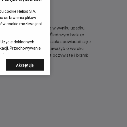
 cookie Helios S.A.
ć ustawienia plików
ków cookie możliwa jest
rzerwane, gdy Samuel ginie w wyniku upadku.
 go Sandra, żona i matka? Śledczym brakuje
blicznej Sandra będzie musiała spowiadać się z
:
Użycie dokładnych
 małżeństwa, które mogą zaważyć o wyroku.
ikacji. Przechowywanie
 treści, opinie
ach widzów, a pytanie jest oczywiste i brzmi:
Akceptuję