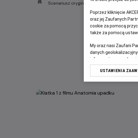
Scenariusz oryginalny
Poprzez kliknięcie AKCE
oraz jej Zaufanych Par
cookie za pomocą przyci
także za pomocą ustawi
My oraz nasi Zaufani P
danych geolokalizacyjny
informacji na urządzeniu
odbiorców i ulepszanie u
USTAWIENIA ZAA
Lista Zaufanych Partn