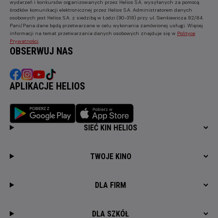
wydarzeń i konkursów organizowanych przez Helios S.A. wysyłanych za pomocą
środków komunikacji elektronicznej przez Helios S.A. Administratorem danych
osobowych jest Helios S.A. z siedzibą w Łodzi (90-318) przy ul. Sienkiewicza 82/84.
Pani/Pana dane będą przetwarzane w celu wykonania zamówionej usługi. Więcej
informacji na temat przetwarzania danych osobowych znajduje się w
Polityce
Prywatności
.
OBSERWUJ NAS
APLIKACJE HELIOS
SIEĆ KIN HELIOS
TWOJE KINO
DLA FIRM
DLA SZKÓŁ