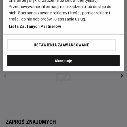
się w jakieś tarapaty. Ku jej zaskoczeniu okaże się, że
charakterystyki urządzenia do celów identyfikacji.
Przechowywanie informacji na urządzeniu lub dostęp do
istotnie pewna dama potrzebuje pomocy hrabiego
nich. Spersonalizowane reklamy i treści, pomiar reklam i
Farmazona, a jeden krokodyl do złudzenia przypominający
treści, opinie odbiorców i ulepszanie usług.
smoka sieje postrach w pobliskim miasteczku.
Lista Zaufanych Partnerów
Waldi i Hela rzucają się w wir przygody.
USTAWIENIA ZAAWANSOWANE
Akceptuję
ZAPROŚ ZNAJOMYCH