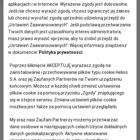
produkcji
aplikacjach i w Internecie. Wyrażenie zgody jest dobrowolne.
Jeśli nie chcesz wyrazić zgody, chcesz ograniczyć jej zakres
OBSERWUJ
lub chcesz wycofać zgodę uprzednio udzieloną przejdź do
„Ustawień Zaawansowanych”. Jeśli podstawą przetwarzania
Twoich danych jest uzasadniony interes administratora,
WIĘCEJ SZCZEGÓŁÓW
PREMIERA
masz prawo wyrazić sprzeciw, aby to zrobić przejdź do
24 lipca 2026
„Ustawień Zaawansowanych”. Więcej informacji znajdziesz
REŻYSERIA
OPIS FILMU
w dokumencie
Polityka prywatności
Caroline Origer
Poprzez kliknięcie AKCEPTUJĘ wyrażasz zgodę na
Królik Waldi to stateczny mąż i ojciec gromadki 53 dzieci,
zainstalowanie i przechowywanie plików typu cookie Helios
który po cichu marzy o wielkiej przygodzie. Gdy ratując na
S.A. oraz jej Zaufanych Partnerów na Twoim urządzeniu
drodze małą jeżyczkę Helę doznaje kontuzji głowy, zaczyna
końcowym. Możesz w każdej chwili zmienić ustawienia
wierzyć, że jest hrabią Farmazonem, pogromcą smoków i
plików cookie za pomocą przycisku „Zgody” znajdującego
wybawcą księżniczek. Przekonany, że świat pełen jest
się w stopce serwisu. Zmiana ustawień plików cookie
czekających go wyzwań, porzuca rodzinne strony, by
możliwa jest także za pomocą ustawień przeglądarki.
walczyć ze złem i nieść pomoc słabszym.
My oraz nasi Zaufani Partnerzy możemy przetwarzać
U jego boku zaś kroczy Hela, która czuje się w obowiązku
dane osobowe w następujących celach:
Użycie dokładnych
pilnować, by Waldi do reszty nie sfiksował i nie wpakował
danych geolokalizacyjnych. Aktywne skanowanie