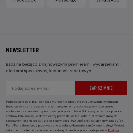
NEWSLETTER
Bądź na bieżąco z najnowszymi premierami, wydarzeniami i
ofertami specjalnymi, kuponami rabatowymi
ZAPISZ MNIE
Podanie adresu e-mail oznacza wyrażenie zgody na otrzymywanie informacji
handlowych o charakterze marketingowym, w tym dotyczących repertuaru,
wydarzeń i konkursów organizowanych przez Helios S.A. wysyłanych za pomocą
środków komunikacji elektronicznej przez Helios S.A. Administratorem danych
osobowych jest Helios S.A. z siedzibą w Łodzi (90-318) przy ul. Sienkiewicza 82/84.
Pani/Pana dane będą przetwarzane w celu wykonania zamówionej usługi. Więcej
informacji na temat przetwarzania danych osobowych znajduje się w
Polityce