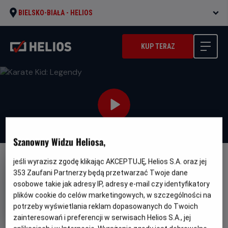
BIELSKO-BIAŁA -
HELIOS
KUP TERAZ
Szanowny Widzu Heliosa,
jeśli wyrazisz zgodę klikając AKCEPTUJĘ, Helios S.A. oraz jej
DUBBING
NAPISY
353
Zaufani Partnerzy będą przetwarzać Twoje dane
Karate Kid: Legendy
osobowe takie jak adresy IP, adresy e-mail czy identyfikatory
plików cookie do celów marketingowych, w szczególności na
Oryginalny
Gatunek
Minimalny
Karate Kid: Legendy
Akcja
Od 10 lat
tytuł
Kraj
wiek
potrzeby wyświetlania reklam dopasowanych do Twoich
USA (2024)
i
zainteresowań i preferencji w serwisach Helios S.A., jej
rok