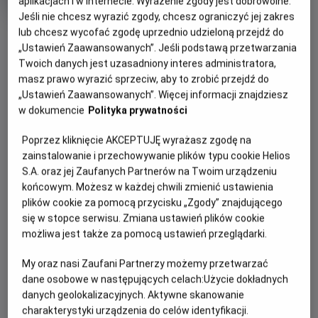
aplikacjach i w Internecie. Wyrażenie zgody jest dobrowolne.
produkcji
Jeśli nie chcesz wyrazić zgody, chcesz ograniczyć jej zakres
OBSERWUJ
lub chcesz wycofać zgodę uprzednio udzieloną przejdź do
„Ustawień Zaawansowanych”. Jeśli podstawą przetwarzania
Twoich danych jest uzasadniony interes administratora,
WIĘCEJ SZCZEGÓŁÓW
masz prawo wyrazić sprzeciw, aby to zrobić przejdź do
PREMIERA
„Ustawień Zaawansowanych”. Więcej informacji znajdziesz
30 maja 2025
w dokumencie
Polityka prywatności
REŻYSERIA
SCENARIUSZ
OPIS FILMU
Jonathan Entwistle
Robert Mark Kamen, Rob
Poprzez kliknięcie AKCEPTUJĘ wyrażasz zgodę na
Lieber
W filmie „Karate Kid: Legendy” po rodzinnej tragedii
zainstalowanie i przechowywanie plików typu cookie Helios
OBSADA
utalentowany zawodnik kurg fu Li Forg (Ben Warg) jest
S.A. oraz jej Zaufanych Partnerów na Twoim urządzeniu
końcowym. Możesz w każdej chwili zmienić ustawienia
Ralph Macchio, Ben Warg, Jackie Chan
zmuszony do przeprowadzki z matką z Pekinu do Nowego
plików cookie za pomocą przycisku „Zgody” znajdującego
Jorku. Li stara się zapomnieć o swojej przeszłości,
się w stopce serwisu. Zmiana ustawień plików cookie
próbując dopasować się do nowych okoliczności. Kiedy
możliwa jest także za pomocą ustawień przeglądarki.
nowa znajoma potrzebuje pomocy, Li postanawia wziąć
udział w turnieju karate, lecz jego umiejętności okazują się
My oraz nasi Zaufani Partnerzy możemy przetwarzać
niewystarczające. Jego nauczyciel Pan Han (Jackie Chan)
dane osobowe w następujących celach:
Użycie dokładnych
zwraca się o pomoc do Daniela LaRusso (Ralph Macchio),
danych geolokalizacyjnych. Aktywne skanowanie
aby nauczył chłopca nowego stylu walki. Połączenie dwóch
charakterystyki urządzenia do celów identyfikacji.