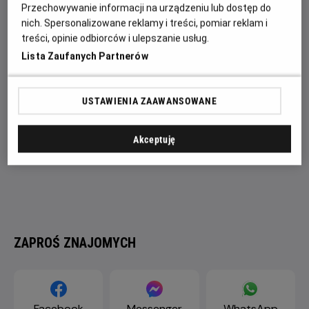
różnych filozofii ma pomóc Li w wygraniu turnieju i
Przechowywanie informacji na urządzeniu lub dostęp do
przezwyciężeniu własnych słabości.
nich. Spersonalizowane reklamy i treści, pomiar reklam i
treści, opinie odbiorców i ulepszanie usług.
Lista Zaufanych Partnerów
USTAWIENIA ZAAWANSOWANE
Akceptuję
ZAPROŚ ZNAJOMYCH
Facebook
Messenger
WhatsApp