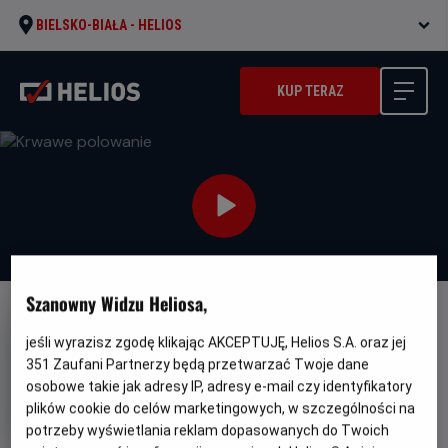
BIELSKO-BIAŁA -
HELIOS
KUP TERAZ
Szanowny Widzu Heliosa,
NAPISY
jeśli wyrazisz zgodę klikając AKCEPTUJĘ, Helios S.A. oraz jej
Krwawe polowanie
351
Zaufani Partnerzy będą przetwarzać Twoje dane
osobowe takie jak adresy IP, adresy e-mail czy identyfikatory
Oryginalny
Gatunek
Deer Camp
Thriller / Horror / Komedia
tytuł
Minimalny
Od 15 lat
plików cookie do celów marketingowych, w szczególności na
Czas
wiek
Kraj
86 min
USA
potrzeby wyświetlania reklam dopasowanych do Twoich
trwania
i