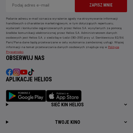
ZAPISZ MNIE
Podanie adresu e-mail oznacza wyrażenie zgody na otrzymywanie informacji
handlowych o charakterze marketingowym, w tym dotyczących repertuaru,
wydarzeń i konkursów organizowanych przez Helios S.A. wysyłanych za pomocą
środków komunikacji elektronicznej przez Helios S.A. Administratorem danych
osobowych jest Helios S.A. z siedzibą w Łodzi (90-318) przy ul. Sienkiewicza 82/84.
Pani/Pana dane będą przetwarzane w celu wykonania zamówionej usługi. Więcej
informacji na temat przetwarzania danych osobowych znajduje się w
Polityce
Prywatności
.
OBSERWUJ NAS
APLIKACJE HELIOS
SIEĆ KIN HELIOS
TWOJE KINO