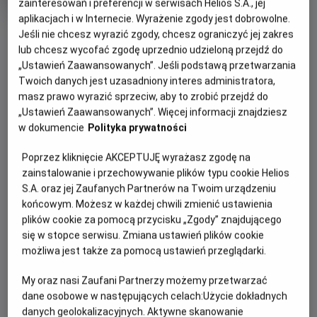
zainteresowań i preferencji w serwisach Helios S.A., jej
rok
aplikacjach i w Internecie. Wyrażenie zgody jest dobrowolne.
produkcji
OBSERWUJ
Jeśli nie chcesz wyrazić zgody, chcesz ograniczyć jej zakres
lub chcesz wycofać zgodę uprzednio udzieloną przejdź do
„Ustawień Zaawansowanych”. Jeśli podstawą przetwarzania
WIĘCEJ SZCZEGÓŁÓW
Twoich danych jest uzasadniony interes administratora,
PREMIERA
masz prawo wyrazić sprzeciw, aby to zrobić przejdź do
26 czerwca 2026
„Ustawień Zaawansowanych”. Więcej informacji znajdziesz
REŻYSERIA
OPIS FILMU
w dokumencie
Polityka prywatności
L. Van Dyke Siboutszen
OBSADA
Jest rok 1986. Świat pędzi ku krawędzi. W Czarnobylu
Poprzez kliknięcie AKCEPTUJĘ wyrażasz zgodę na
dochodzi do najgorszej katastrofy nuklearnej w historii, a
Noah Lalonde, Jay J. Bidwell, Arthur Cartwright, Briad Michael
zainstalowanie i przechowywanie plików typu cookie Helios
Raetz, Josh Dominiquez, David Lautman, Tina Joy, Paul Wilson
20-letni Mike Tyson brutalnie nokautuje rywali, zostając
S.A. oraz jej Zaufanych Partnerów na Twoim urządzeniu
końcowym. Możesz w każdej chwili zmienić ustawienia
najmłodszym mistrzem świata wagi ciężkiej. Ameryka żyje
plików cookie za pomocą przycisku „Zgody” znajdującego
popkulturą i wielkimi akcjami charytatywnymi, zupełnie
się w stopce serwisu. Zmiana ustawień plików cookie
nieświadoma tego, co czai się w jej mrocznym sercu
możliwa jest także za pomocą ustawień przeglądarki.
Tymczasem w Michigan sześciu twardych kumpli z Detroit
zostawia za sobą fabryczny dym i rusza na głęboką północ.
My oraz nasi Zaufani Partnerzy możemy przetwarzać
Cel: coroczny, święty rytuał męskiego braterstwa –
dane osobowe w następujących celach:
Użycie dokładnych
alkohol, pot i polowanie na jelenie w odciętym od świata
danych geolokalizacyjnych. Aktywne skanowanie