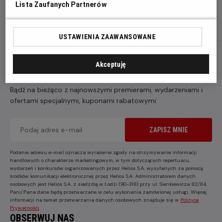
Lista Zaufanych Partnerów
USTAWIENIA ZAAWANSOWANE
NEWSLETTER
Akceptuję
Bądź na bieżąco z najnowszymi premierami, wydarzeniami i
ofertami specjalnymi, kuponami rabatowymi
ZAPISZ MNIE
Podanie adresu e-mail oznacza wyrażenie zgody na otrzymywanie informacji
handlowych o charakterze marketingowym, w tym dotyczących repertuaru,
wydarzeń i konkursów organizowanych przez Helios S.A. wysyłanych za pomocą
środków komunikacji elektronicznej przez Helios S.A. Administratorem danych
osobowych jest Helios S.A. z siedzibą w Łodzi (90-318) przy ul. Sienkiewicza 82/84.
Pani/Pana dane będą przetwarzane w celu wykonania zamówionej usługi. Więcej
informacji na temat przetwarzania danych osobowych znajduje się w
Polityce
Prywatności
.
OBSERWUJ NAS