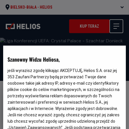
BIELSKO-BIAŁA -
HELIOS
KUP TERAZ
Szanowny Widzu Heliosa,
jeśli wyrazisz zgodę klikając AKCEPTUJĘ, Helios S.A. oraz jej
353
Zaufani Partnerzy będą przetwarzać Twoje dane
osobowe takie jak adresy IP, adresy e-mail czy identyfikatory
plików cookie do celów marketingowych, w szczególności na
FILM POLSKI
potrzeby wyświetlania reklam dopasowanych do Twoich
Liga Konferencji UEFA: Crystal
zainteresowań i preferencji w serwisach Helios S.A., jej
aplikacjach i w Internecie. Wyrażenie zgody jest dobrowolne.
Palace - Szachtar Donieck
Jeśli nie chcesz wyrazić zgody, chcesz ograniczyć jej zakres
Gatunek
Sportowy
lub chcesz wycofać zgodę uprzednio udzieloną przejdź do
Czas
Kraj
150 min
Polska
„Ustawień Zaawansowanych”. Jeśli podstawą przetwarzania