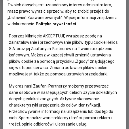
trwania
i
Twoich danych jest uzasadniony interes administratora,
rok
produkcji
masz prawo wyrazić sprzeciw, aby to zrobić przejdź do
OBSERWUJ
„Ustawień Zaawansowanych”. Więcej informacji znajdziesz
w dokumencie
Polityka prywatności
WIĘCEJ SZCZEGÓŁÓW
PREMIERA
Poprzez kliknięcie AKCEPTUJĘ wyrażasz zgodę na
7 maja 2026
zainstalowanie i przechowywanie plików typu cookie Helios
OPIS FILMU
S.A. oraz jej Zaufanych Partnerów na Twoim urządzeniu
końcowym. Możesz w każdej chwili zmienić ustawienia
plików cookie za pomocą przycisku „Zgody” znajdującego
Transmisja meczu Crystal Palace - Szachtar Donieck w
się w stopce serwisu. Zmiana ustawień plików cookie
ramach rozgrywek Ligi Konferencji UEFA.
możliwa jest także za pomocą ustawień przeglądarki.
My oraz nasi Zaufani Partnerzy możemy przetwarzać
ZAPROŚ ZNAJOMYCH
dane osobowe w następujących celach:
Użycie dokładnych
danych geolokalizacyjnych. Aktywne skanowanie
charakterystyki urządzenia do celów identyfikacji.
Przechowywanie informacji na urządzeniu lub dostęp do
nich. Spersonalizowane reklamy i treści, pomiar reklam i
Facebook
Messenger
WhatsApp
treści, opinie odbiorców i ulepszanie usług.