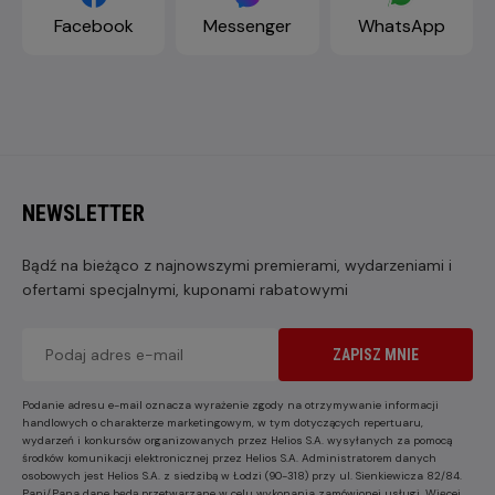
Facebook
Messenger
WhatsApp
NEWSLETTER
Bądź na bieżąco z najnowszymi premierami, wydarzeniami i
ofertami specjalnymi, kuponami rabatowymi
ZAPISZ MNIE
Podanie adresu e-mail oznacza wyrażenie zgody na otrzymywanie informacji
handlowych o charakterze marketingowym, w tym dotyczących repertuaru,
wydarzeń i konkursów organizowanych przez Helios S.A. wysyłanych za pomocą
środków komunikacji elektronicznej przez Helios S.A. Administratorem danych
osobowych jest Helios S.A. z siedzibą w Łodzi (90-318) przy ul. Sienkiewicza 82/84.
Pani/Pana dane będą przetwarzane w celu wykonania zamówionej usługi. Więcej