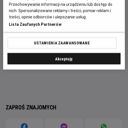
акулами-мегами та невтомними екозлочинцями, герої
Przechowywanie informacji na urządzeniu lub dostęp do
мусять випередити, перемудрувати та перевершити
nich. Spersonalizowane reklamy i treści, pomiar reklam i
безжальних хижаків у гонитві наввипередки з часом.
treści, opinie odbiorców i ulepszanie usług.
Lista Zaufanych Partnerów
USTAWIENIA ZAAWANSOWANE
Akceptuję
ZAPROŚ ZNAJOMYCH