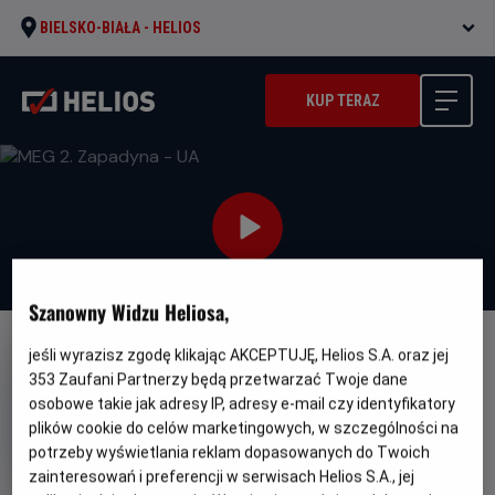
BIELSKO-BIAŁA -
HELIOS
KUP TERAZ
Szanowny Widzu Heliosa,
jeśli wyrazisz zgodę klikając AKCEPTUJĘ, Helios S.A. oraz jej
DUBBING
WERSJA JĘZYKOWA UA
353
Zaufani Partnerzy będą przetwarzać Twoje dane
MEG 2. Zapadyna - UA
osobowe takie jak adresy IP, adresy e-mail czy identyfikatory
plików cookie do celów marketingowych, w szczególności na
Oryginalny
Gatunek
The Meg 2: The Trench
Akcja / Science
tytuł
Minimalny
fiction
Od 13 lat
potrzeby wyświetlania reklam dopasowanych do Twoich
Czas
wiek
Kraj
116 min
USA (2023)
zainteresowań i preferencji w serwisach Helios S.A., jej
trwania
i