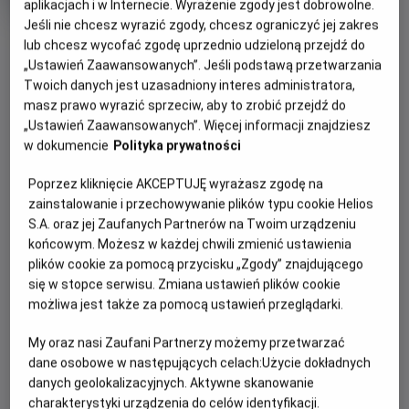
aplikacjach i w Internecie. Wyrażenie zgody jest dobrowolne.
rok
Jeśli nie chcesz wyrazić zgody, chcesz ograniczyć jej zakres
produkcji
OBSERWUJ
lub chcesz wycofać zgodę uprzednio udzieloną przejdź do
„Ustawień Zaawansowanych”. Jeśli podstawą przetwarzania
Twoich danych jest uzasadniony interes administratora,
WIĘCEJ SZCZEGÓŁÓW
PREMIERA
masz prawo wyrazić sprzeciw, aby to zrobić przejdź do
„Ustawień Zaawansowanych”. Więcej informacji znajdziesz
4 sierpnia 2023
w dokumencie
Polityka prywatności
REŻYSERIA
SCENARIUSZ
OPIS FILMU
Бен Вітлі
Дін Георгаріс, Еріх Хобер
Poprzez kliknięcie AKCEPTUJĘ wyrażasz zgodę na
OBSADA
«Мег 2: Западина» – це ковток адреналіну, який чекає на
zainstalowanie i przechowywanie plików typu cookie Helios
нас цього літа. Продовження суперпопулярного
Джейсон Стетхем, Лі Бінбін, Ву Джинг, Пейдж Кеннеді
S.A. oraz jej Zaufanych Partnerów na Twoim urządzeniu
блокбастеру 2018 року піднімає екшн вище неба та
końcowym. Możesz w każdej chwili zmienić ustawienia
занурює у небачені глибини, які кишать мегалодонами!
plików cookie za pomocą przycisku „Zgody” znajdującego
się w stopce serwisu. Zmiana ustawień plików cookie
Пірнаймо у незвідані глибини разом із Джейсоном
możliwa jest także za pomocą ustawień przeglądarki.
Стейтемом та іконою світового екшену Ву Джингом, щоб
дослідити найтемніші місця світового океану. Їхня подорож
My oraz nasi Zaufani Partnerzy możemy przetwarzać
перетворюється на хаос, коли мінувальна операція
dane osobowe w następujących celach:
Użycie dokładnych
зловмисників загрожує зірвати їхню місію та змушує їх
danych geolokalizacyjnych. Aktywne skanowanie
самих боротись за виживання. Зіткнувшись із гігантськими
charakterystyki urządzenia do celów identyfikacji.