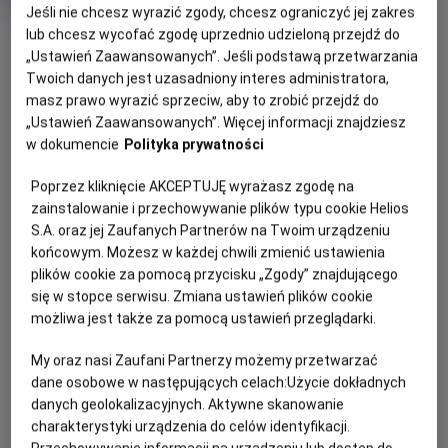
produkcji
Jeśli nie chcesz wyrazić zgody, chcesz ograniczyć jej zakres
lub chcesz wycofać zgodę uprzednio udzieloną przejdź do
OBSERWUJ
„Ustawień Zaawansowanych”. Jeśli podstawą przetwarzania
Twoich danych jest uzasadniony interes administratora,
masz prawo wyrazić sprzeciw, aby to zrobić przejdź do
WIĘCEJ SZCZEGÓŁÓW
PREMIERA
„Ustawień Zaawansowanych”. Więcej informacji znajdziesz
9 listopada 2012
w dokumencie
Polityka prywatności
REŻYSERIA
SCENARIUSZ
OPIS FILMU
Poprzez kliknięcie AKCEPTUJĘ wyrażasz zgodę na
Władysław Pasikowski
Władysław Pasikowski
zainstalowanie i przechowywanie plików typu cookie Helios
OBSADA
Franciszek Kalina (Ireneusz Czop) po latach emigracji
S.A. oraz jej Zaufanych Partnerów na Twoim urządzeniu
przyjeżdża do Polski, zaalarmowany wiadomością, że jego
Ireneusz Czop, Jerzy Radziwiłowicz, Maciej Stuhr
końcowym. Możesz w każdej chwili zmienić ustawienia
młodszy brat (Maciej Stuhr) popadł w konflikt z
plików cookie za pomocą przycisku „Zgody” znajdującego
mieszkańcami swojej wsi. Po przyjeździe odkrywa, że
się w stopce serwisu. Zmiana ustawień plików cookie
przyczyną jest mroczna tajemnica sprzed lat. Skłóceni od
możliwa jest także za pomocą ustawień przeglądarki.
lat bracia próbują dojść prawdy. Prowadzone przez nich
My oraz nasi Zaufani Partnerzy możemy przetwarzać
śledztwo zaostrza konflikt, który przeradza się w otwartą
dane osobowe w następujących celach:
Użycie dokładnych
agresję. Ujawniona tajemnica odciśnie tragiczne piętno na
danych geolokalizacyjnych. Aktywne skanowanie
życiu braci i ich sąsiadów.
charakterystyki urządzenia do celów identyfikacji.