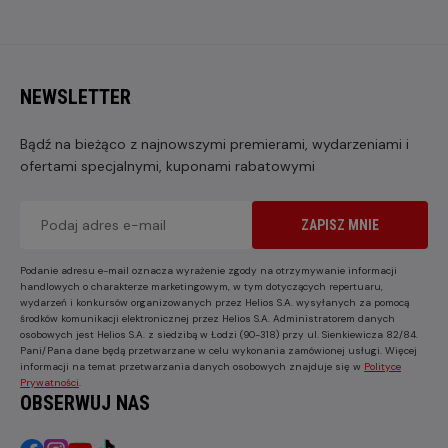
NEWSLETTER
Bądź na bieżąco z najnowszymi premierami, wydarzeniami i
ofertami specjalnymi, kuponami rabatowymi
ZAPISZ MNIE
Podanie adresu e-mail oznacza wyrażenie zgody na otrzymywanie informacji
handlowych o charakterze marketingowym, w tym dotyczących repertuaru,
wydarzeń i konkursów organizowanych przez Helios S.A. wysyłanych za pomocą
środków komunikacji elektronicznej przez Helios S.A. Administratorem danych
osobowych jest Helios S.A. z siedzibą w Łodzi (90-318) przy ul. Sienkiewicza 82/84.
Pani/Pana dane będą przetwarzane w celu wykonania zamówionej usługi. Więcej
informacji na temat przetwarzania danych osobowych znajduje się w
Polityce
Prywatności
.
OBSERWUJ NAS