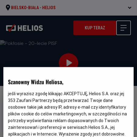
BIELSKO-BIAŁA -
HELIOS
KUP TERAZ
Szanowny Widzu Heliosa,
jeśli wyrazisz zgodę klikając AKCEPTUJĘ, Helios S.A. oraz jej
FILM POLSKI
353
Zaufani Partnerzy będą przetwarzać Twoje dane
osobowe takie jak adresy IP, adresy e-mail czy identyfikatory
Pokłosie - 20-lecie PISF
plików cookie do celów marketingowych, w szczególności na
Oryginalny
Gatunek
Minimalny
Pokłosie
Dramat
Od 15 lat
potrzeby wyświetlania reklam dopasowanych do Twoich
tytuł
Czas
Kraj
wiek
102 min
Polska
zainteresowań i preferencji w serwisach Helios S.A., jej
trwania
i
aplikacjach i w Internecie. Wyrażenie zgody jest dobrowolne.
rok