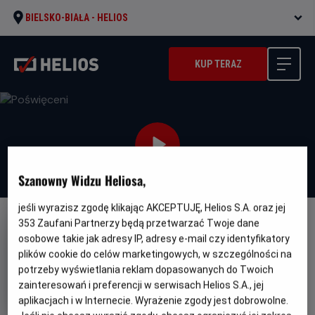
BIELSKO-BIAŁA -
HELIOS
KUP TERAZ
Szanowny Widzu Heliosa,
jeśli wyrazisz zgodę klikając AKCEPTUJĘ, Helios S.A. oraz jej
353
Zaufani Partnerzy będą przetwarzać Twoje dane
NAPISY
osobowe takie jak adresy IP, adresy e-mail czy identyfikatory
Poświęceni
plików cookie do celów marketingowych, w szczególności na
potrzeby wyświetlania reklam dopasowanych do Twoich
Oryginalny
Gatunek
Minimalny
The Surrender
Horror
Od 15 lat
tytuł
Czas
Kraj
wiek
zainteresowań i preferencji w serwisach Helios S.A., jej
95 min
Kanada, USA
trwania
i
aplikacjach i w Internecie. Wyrażenie zgody jest dobrowolne.
rok