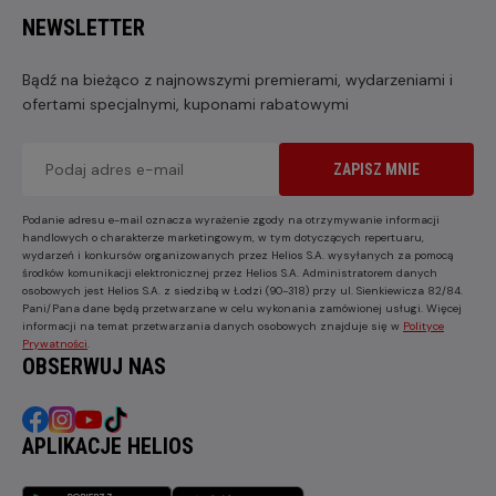
NEWSLETTER
Bądź na bieżąco z najnowszymi premierami, wydarzeniami i
ofertami specjalnymi, kuponami rabatowymi
ZAPISZ MNIE
Podanie adresu e-mail oznacza wyrażenie zgody na otrzymywanie informacji
handlowych o charakterze marketingowym, w tym dotyczących repertuaru,
wydarzeń i konkursów organizowanych przez Helios S.A. wysyłanych za pomocą
środków komunikacji elektronicznej przez Helios S.A. Administratorem danych
osobowych jest Helios S.A. z siedzibą w Łodzi (90-318) przy ul. Sienkiewicza 82/84.
Pani/Pana dane będą przetwarzane w celu wykonania zamówionej usługi. Więcej
informacji na temat przetwarzania danych osobowych znajduje się w
Polityce
Prywatności
.
OBSERWUJ NAS
APLIKACJE HELIOS