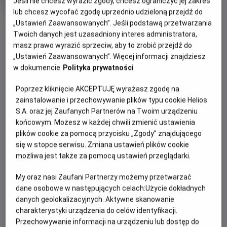
Jeśli nie chcesz wyrazić zgody, chcesz ograniczyć jej zakres
produkcji
lub chcesz wycofać zgodę uprzednio udzieloną przejdź do
OBSERWUJ
„Ustawień Zaawansowanych”. Jeśli podstawą przetwarzania
Twoich danych jest uzasadniony interes administratora,
masz prawo wyrazić sprzeciw, aby to zrobić przejdź do
WIĘCEJ SZCZEGÓŁÓW
„Ustawień Zaawansowanych”. Więcej informacji znajdziesz
PREMIERA
w dokumencie
Polityka prywatności
24 października 2025
REŻYSERIA
SCENARIUSZ
OPIS FILMU
Poprzez kliknięcie AKCEPTUJĘ wyrażasz zgodę na
Julia Max
Julia Max
zainstalowanie i przechowywanie plików typu cookie Helios
OBSADA
Napięta relacja matki z córką zostaje wystawiona na
S.A. oraz jej Zaufanych Partnerów na Twoim urządzeniu
przerażającą próbę, gdy umiera ojciec rodziny, a pogrążona
Colby Minifie, Kate Burton, Neil Sandilands
końcowym. Możesz w każdej chwili zmienić ustawienia
plików cookie za pomocą przycisku „Zgody” znajdującego
w żałobie matka zatrudnia tajemniczego nieznajomego, by
się w stopce serwisu. Zmiana ustawień plików cookie
przywrócił jej męża do życia. Kiedy brutalne wskrzeszenie
możliwa jest także za pomocą ustawień przeglądarki.
wymyka się spod kontroli, obie kobiety muszą zmierzyć się
ze swoimi różnicami, walcząc o życie – i o siebie nawzajem.
My oraz nasi Zaufani Partnerzy możemy przetwarzać
dane osobowe w następujących celach:
Użycie dokładnych
danych geolokalizacyjnych. Aktywne skanowanie
charakterystyki urządzenia do celów identyfikacji.
Przechowywanie informacji na urządzeniu lub dostęp do