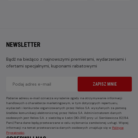
NEWSLETTER
Bądź na bieżąco z najnowszymi premierami, wydarzeniami i
ofertami specjalnymi, kuponami rabatowymi
ZAPISZ MNIE
Podanie adresu e-mail oznacza wyrażenie zgody na otrzymywanie informacji
handlowych o charakterze marketingowym, w tym dotyczących repertuaru,
wydarzeń i konkursów organizowanych przez Helios S.A. wysyłanych za pomocą
środków komunikacji elektronicznej przez Helios S.A. Administratorem danych
osobowych jest Helios S.A. z siedzibą w Łodzi (90-318) przy ul. Sienkiewicza 82/84.
Pani/Pana dane będą przetwarzane w celu wykonania zamówionej usługi. Więcej
informacji na temat przetwarzania danych osobowych znajduje się w
Polityce
Prywatności
.