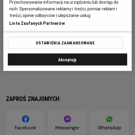
Przechowywanie informacji na urządzeniu lub dostęp do
się na świat.
nich. Spersonalizowane reklamy i treści, pomiar reklam i
treści, opinie odbiorców i ulepszanie usług.
Lista Zaufanych Partnerów
USTAWIENIA ZAAWANSOWANE
Akceptuję
ZAPROŚ ZNAJOMYCH
Facebook
Messenger
WhatsApp