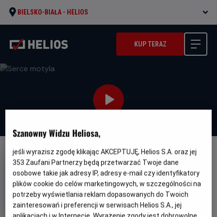
BIELSKO-BIAŁA -
HELIOS
KUP TERAZ
Szanowny Widzu Heliosa,
jeśli wyrazisz zgodę klikając AKCEPTUJĘ, Helios S.A. oraz jej
DUBBING
353
Zaufani Partnerzy będą przetwarzać Twoje dane
Serce motyla
osobowe takie jak adresy IP, adresy e-mail czy identyfikatory
plików cookie do celów marketingowych, w szczególności na
Oryginalny
Gatunek
Minim
Drugelio sirdis
Dramat / Familijny
potrzeby wyświetlania reklam dopasowanych do Twoich
tytuł
wiek
Od 8 lat
Czas
Kraj
zainteresowań i preferencji w serwisach Helios S.A., jej
105 min
Litwa (2021)
trwania
i
aplikacjach i w Internecie. Wyrażenie zgody jest dobrowolne.