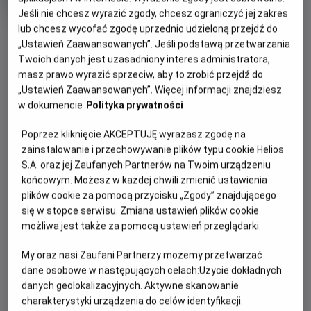
rok
Jeśli nie chcesz wyrazić zgody, chcesz ograniczyć jej zakres
produkcji
OBSERWUJ
lub chcesz wycofać zgodę uprzednio udzieloną przejdź do
„Ustawień Zaawansowanych”. Jeśli podstawą przetwarzania
Twoich danych jest uzasadniony interes administratora,
masz prawo wyrazić sprzeciw, aby to zrobić przejdź do
WIĘCEJ SZCZEGÓŁÓW
PREMIERA
„Ustawień Zaawansowanych”. Więcej informacji znajdziesz
8 września 2023
w dokumencie
Polityka prywatności
REŻYSERIA
SCENARIUSZ
OPIS FILMU
Inesa Kurklietyté
Modesta Jurgaitytė, Inesa
Poprzez kliknięcie AKCEPTUJĘ wyrażasz zgodę na
Kurklietyte
zainstalowanie i przechowywanie plików typu cookie Helios
Serce dziesięcioletniego Eljasza bije tuż pod powierzchnią
OBSADA
S.A. oraz jej Zaufanych Partnerów na Twoim urządzeniu
skóry. Musi na siebie uważać i nosić specjalną „zbroję”.
końcowym. Możesz w każdej chwili zmienić ustawienia
Elijas Malinauskas, Vilnė Konstancija Abukevičiūtė, Mindaugas
Jego niecodzienny wygląd budzi zainteresowanie,
plików cookie za pomocą przycisku „Zgody” znajdującego
Balabonas, Vincentas Švedas
rówieśnicy wyśmiewają go i przezywają. Chłopiec coraz
się w stopce serwisu. Zmiana ustawień plików cookie
bardziej stroni od innych dzieci. Fascynują go za to owady.
możliwa jest także za pomocą ustawień przeglądarki.
Buduje żukom, motylom i karaluchom domki i tworzy dla
nich azyl w starym opuszczonym dworze. Wszystko się
My oraz nasi Zaufani Partnerzy możemy przetwarzać
zmienia, kiedy do miasteczka wprowadza się odważna i
dane osobowe w następujących celach:
Użycie dokładnych
otwarta dziewczynka. To właśnie Róży chłopiec zdradza
danych geolokalizacyjnych. Aktywne skanowanie
swój sekret. Dzięki niej Eljasz pokona swoje lęki i otworzy
charakterystyki urządzenia do celów identyfikacji.