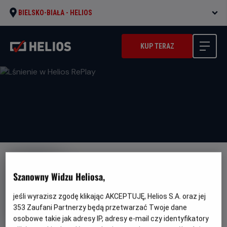
BIELSKO-BIAŁA -
HELIOS
KUP TERAZ
Szanowny Widzu Heliosa,
jeśli wyrazisz zgodę klikając AKCEPTUJĘ, Helios S.A. oraz jej
Lśnienie w Helios RePlay
353
Zaufani Partnerzy będą przetwarzać Twoje dane
osobowe takie jak adresy IP, adresy e-mail czy identyfikatory
Oryginalny
Gatunek
Minimalny
The Shining
Horror
Od 15 lat