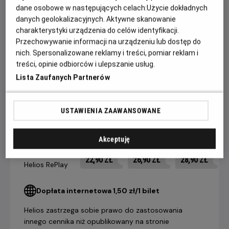
dane osobowe w następujących celach:
Użycie dokładnych
Overlook, dokąd przenosi się wraz z żoną (Shelley Duvall) i
danych geolokalizacyjnych. Aktywne skanowanie
synem (Danny Lloyd). Torrance nigdy tam wcześniej nie był
charakterystyki urządzenia do celów identyfikacji.
- a może jest inaczej? Odpowiedź na to pytanie przynosi
Przechowywanie informacji na urządzeniu lub dostęp do
mrożący krew w żyłach finał, w którym poznajemy
nich. Spersonalizowane reklamy i treści, pomiar reklam i
niesamowitą tajemnicę hotelu Overlook.
treści, opinie odbiorców i ulepszanie usług.
Lista Zaufanych Partnerów
CENNIK
USTAWIENIA ZAAWANSOWANE
14 dni +
8-13 dni
4-7 dni
Akceptuję
do seansu
do seansu
do seansu
Bilet na seans
22,90 ZŁ
26,90 ZŁ
28,90 ZŁ
Helios RePlay
Dopłata internetowa 1,50 zł/1 bilet
Helios zastrzega sobie prawo do zastosowania
innego cennika niż opublikowany na stronie