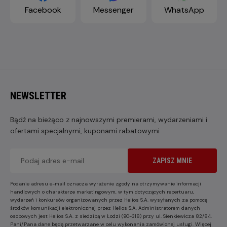
Facebook
Messenger
WhatsApp
NEWSLETTER
Bądź na bieżąco z najnowszymi premierami, wydarzeniami i
ofertami specjalnymi, kuponami rabatowymi
ZAPISZ MNIE
Podanie adresu e-mail oznacza wyrażenie zgody na otrzymywanie informacji
handlowych o charakterze marketingowym, w tym dotyczących repertuaru,
wydarzeń i konkursów organizowanych przez Helios S.A. wysyłanych za pomocą
środków komunikacji elektronicznej przez Helios S.A. Administratorem danych
osobowych jest Helios S.A. z siedzibą w Łodzi (90-318) przy ul. Sienkiewicza 82/84.
Pani/Pana dane będą przetwarzane w celu wykonania zamówionej usługi. Więcej