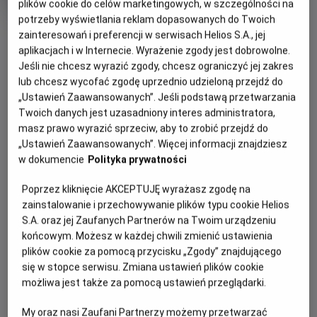
tytuł
Czas
wiek
154 min
plików cookie do celów marketingowych, w szczególności na
trwania
potrzeby wyświetlania reklam dopasowanych do Twoich
OBSERWUJ
zainteresowań i preferencji w serwisach Helios S.A., jej
aplikacjach i w Internecie. Wyrażenie zgody jest dobrowolne.
Jeśli nie chcesz wyrazić zgody, chcesz ograniczyć jej zakres
WIĘCEJ SZCZEGÓŁÓW
REŻYSERIA
SCENARIUSZ
lub chcesz wycofać zgodę uprzednio udzieloną przejdź do
OPIS WYDARZENIA
„Ustawień Zaawansowanych”. Jeśli podstawą przetwarzania
Stanley Kubrick
Stanley Kubrick, Diane
Twoich danych jest uzasadniony interes administratora,
Johnson
masz prawo wyrazić sprzeciw, aby to zrobić przejdź do
OBSADA
Spróbuj odpowiedzieć sobie na pytanie, czego boisz się
„Ustawień Zaawansowanych”. Więcej informacji znajdziesz
najbardziej: potworów z kosmosu? Zabójczego wirusa? A
Danny Lloyd, Shelley Duvall, Jack Nicholson
w dokumencie
Polityka prywatności
może tego, że pewnego dnia ktoś z twoich bliskich - ktoś,
kto powinien strzec cię i kochać - nagle postanowi cię
Poprzez kliknięcie AKCEPTUJĘ wyrażasz zgodę na
zabić?
zainstalowanie i przechowywanie plików typu cookie Helios
S.A. oraz jej Zaufanych Partnerów na Twoim urządzeniu
Lśnienie to ekranizacja bestsellerowej powieści Stephena
końcowym. Możesz w każdej chwili zmienić ustawienia
Kinga, którą uznano za arcydzieło filmu grozy. Pod
plików cookie za pomocą przycisku „Zgody” znajdującego
kierunkiem reżysera Stanleya Kubricka Jack Nicholson
się w stopce serwisu. Zmiana ustawień plików cookie
stworzył niezapomnianą kreację w roli Jacka Torrance’a,
możliwa jest także za pomocą ustawień przeglądarki.
początkującego pisarza, który przyjmuje posadę
My oraz nasi Zaufani Partnerzy możemy przetwarzać
zimowego stróża w odciętym od Świata eleganckim hotelu