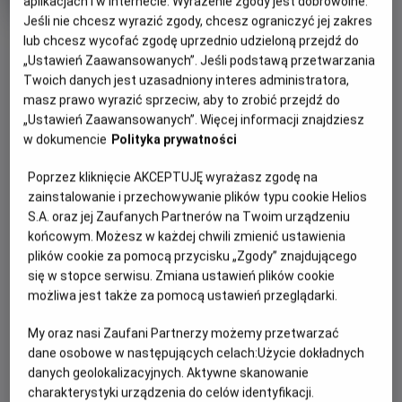
aplikacjach i w Internecie. Wyrażenie zgody jest dobrowolne.
Oryginalny
Gatun
Mistrzostwa Świata FIFA 2026 - Finał
Jeśli nie chcesz wyrazić zgody, chcesz ograniczyć jej zakres
tytuł
Sportowy
OBSERWUJ
lub chcesz wycofać zgodę uprzednio udzieloną przejdź do
Czas
240 min
trwania
„Ustawień Zaawansowanych”. Jeśli podstawą przetwarzania
Twoich danych jest uzasadniony interes administratora,
OPIS WYDARZENIA
masz prawo wyrazić sprzeciw, aby to zrobić przejdź do
„Ustawień Zaawansowanych”. Więcej informacji znajdziesz
Czas na najważniejszy mecz turnieju, który z
w dokumencie
Polityka prywatności
pewnością zapadnie wielu kibicom w pamięci. Europa
vs Ameryka. Hiszpania kontra Argentyna.
Poprzez kliknięcie AKCEPTUJĘ wyrażasz zgodę na
zainstalowanie i przechowywanie plików typu cookie Helios
Która reprezentacja sięgnie po najcenniejsze trofeum
S.A. oraz jej Zaufanych Partnerów na Twoim urządzeniu
okaże się już w najbliższą niedzielę.
końcowym. Możesz w każdej chwili zmienić ustawienia
plików cookie za pomocą przycisku „Zgody” znajdującego
Najlepsze mecze wymagają najlepszej oprawy dlatego
się w stopce serwisu. Zmiana ustawień plików cookie
obejrzyj ten pojedynek na wielkim kinowym ekranie,
możliwa jest także za pomocą ustawień przeglądarki.
wygodnym fotelu i w towarzystwie innych kibiców.
My oraz nasi Zaufani Partnerzy możemy przetwarzać
dane osobowe w następujących celach:
Użycie dokładnych
danych geolokalizacyjnych. Aktywne skanowanie
CENNIK
charakterystyki urządzenia do celów identyfikacji.