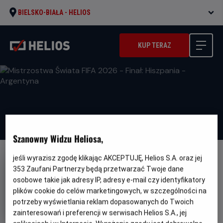
BIELSKO-BIAŁA -
HELIOS
KUP TERAZ
Szanowny Widzu Heliosa,
jeśli wyrazisz zgodę klikając AKCEPTUJĘ, Helios S.A. oraz jej
353
Zaufani Partnerzy będą przetwarzać Twoje dane
osobowe takie jak adresy IP, adresy e-mail czy identyfikatory
plików cookie do celów marketingowych, w szczególności na
Mistrzostwa Świata FIFA 2026 -
potrzeby wyświetlania reklam dopasowanych do Twoich
Finał: Hiszpania - Argentyna
zainteresowań i preferencji w serwisach Helios S.A., jej