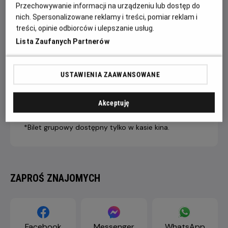
Przechowywanie informacji na urządzeniu lub dostęp do
nich. Spersonalizowane reklamy i treści, pomiar reklam i
treści, opinie odbiorców i ulepszanie usług.
7 dni +
4-6 dni
1-3 dni
Lista Zaufanych Partnerów
do seansu
do seansu
do seansu
LIVE STREAM
43,90 ZŁ
46,90 ZŁ
49,90 ZŁ
PREMIUM
USTAWIENIA ZAAWANSOWANE
Dopłata internetowa 1,50 zł/1 bilet
Akceptuję
*Bilet grupowy dostępny tylko w kasie kina.
ZAPROŚ ZNAJOMYCH
Facebook
Messenger
WhatsApp