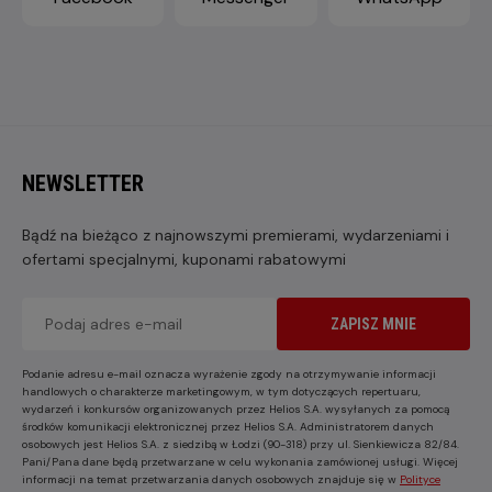
NEWSLETTER
Bądź na bieżąco z najnowszymi premierami, wydarzeniami i
ofertami specjalnymi, kuponami rabatowymi
ZAPISZ MNIE
Podanie adresu e-mail oznacza wyrażenie zgody na otrzymywanie informacji
handlowych o charakterze marketingowym, w tym dotyczących repertuaru,
wydarzeń i konkursów organizowanych przez Helios S.A. wysyłanych za pomocą
środków komunikacji elektronicznej przez Helios S.A. Administratorem danych
osobowych jest Helios S.A. z siedzibą w Łodzi (90-318) przy ul. Sienkiewicza 82/84.
Pani/Pana dane będą przetwarzane w celu wykonania zamówionej usługi. Więcej
informacji na temat przetwarzania danych osobowych znajduje się w
Polityce