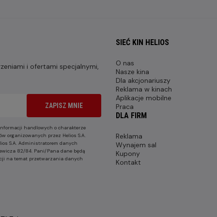
SIEĆ KIN HELIOS
O nas
eniami i ofertami specjalnymi,
Nasze kina
Dla akcjonariuszy
Reklama w kinach
Aplikacje mobilne
ZAPISZ MNIE
Praca
DLA FIRM
nformacji handlowych o charakterze
Reklama
ów organizowanych przez Helios S.A.
lios S.A. Administratorem danych
Wynajem sal
nkiewicza 82/84. Pani/Pana dane będą
Kupony
cji na temat przetwarzania danych
Kontakt