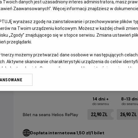
 Twoich danych jest uzasadniony interes administratora, masz prawo
Ustawień Zaawansowanych”. Więcej informacji znajdziesz w dokumenci
Nakłoniony do współpracy z rządem mistrz kung-fu (Lee) 
uczestniczy w śmiertelnie niebezpiecznym turnieju, nocami
PTUJĘ wyrażasz zgodę na zainstalowanie i przechowywanie plików typu
tnerów na Twoim urządzeniu końcowym. Możesz w każdej chwili zmieni
zajmującą się handlem narkotykami, której przewodzi bezli
sku „Zgody” znajdującego się w stopce serwisu. Zmiana ustawień pli
Zaskakujące zwroty akcji, wspaniałe zdjęcia i efektowne sc
eń przeglądarki.
Bruce Lee, sprawiły, że Wejście smoka przeszło do historii 
artnerzy możemy przetwarzać dane osobowe w następujących celach
ch. Aktywne skanowanie charakterystyki urządzenia do celów identyf
 lub dostęp do nich. Spersonalizowane reklamy i treści, pomiar reklam i
CENNIK
sług.
WANSOWANE
erów
14 dni +
8-13 dn
do seansu
do seans
22,90 ZŁ
26,90 ZŁ
Bilet na seans Helios RePlay
Dopłata internetowa 1,50 zł/1 bilet