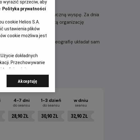
 wyrazić sprzeciw, aby
e
Polityka prywatności
zostaje wysłany na egzotyczną wyspę. Za dnia
 zaś infiltruje przestępczą organizację
 cookie Helios S.A.
ć ustawienia plików
tosny Han.
ków cookie możliwa jest
eny walki, do których choreografię układał sam
kina.
:
Użycie dokładnych
ikacji. Przechowywanie
 treści, opinie
Akceptuję
i
4-7 dni
1-3 dzień
w dniu
u
do seansu
do seansu
seansu
28,90 ZŁ
30,90 ZŁ
32,90 ZŁ