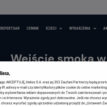
REPERTUAR
CENNIK
DZIECI
WYDARZENIA
A
Wejście smoka w 
Oryginalny
Gatunek
Minimalny
Czas
Enter the Dragon
Akcja
Od 13 lat
112 min
iosa,
tytuł
wiek
trwania
OBSERWUJ
kając AKCEPTUJĘ, Helios S.A. oraz jej
353
Zaufani Partnerzy będą prze
 IP, adresy e-mail czy identyfikatory plików cookie do celów marketin
eby wyświetlania reklam dopasowanych do Twoich zainteresowań i pr
jach i w Internecie. Wyrażenie zgody jest dobrowolne. Jeśli nie chcesz w
ub chcesz wycofać zgodę uprzednio udzieloną przejdź do „Ustawień Z
OPIS WYDARZENIA