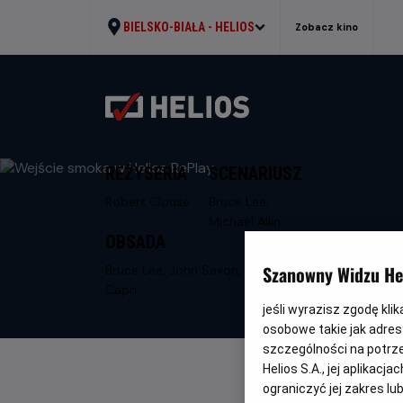
BIELSKO-BIAŁA -
HELIOS
Zobacz kino
REŻYSERIA
SCENARIUSZ
Robert Clouse
Bruce Lee,
Michael Allin
OBSADA
Szanowny Widzu Hel
Bruce Lee, John Saxon, Jim Kelly, Ahna
Capri
jeśli wyrazisz zgodę kli
osobowe takie jak adresy
szczególności na potrz
Helios S.A., jej aplikac
ograniczyć jej zakres l