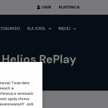
LOGIN
REJESTRACJA
KTUALNOŚCI
DLA SZKÓŁ
WIĘCEJ
Helios RePlay
twarzać Twoje dane
gowych, w
eferencji w serwisach
yrazić zgody, chcesz
aawansowanych”. Jeśli