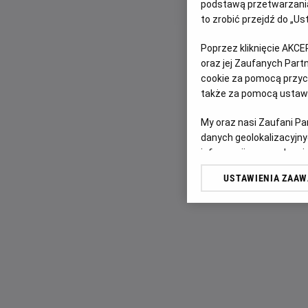
podstawą przetwarzania
to zrobić przejdź do „
Poprzez kliknięcie AKCE
oraz jej Zaufanych Par
cookie za pomocą przyci
także za pomocą ustawi
My oraz nasi Zaufani P
danych geolokalizacyjny
informacji na urządzeniu
odbiorców i ulepszanie u
USTAWIENIA ZAA
Lista Zaufanych Partn