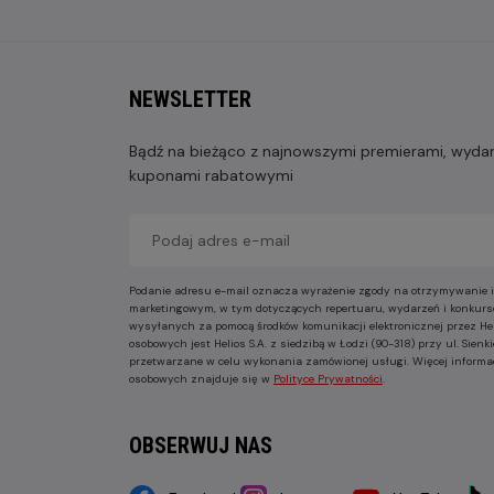
NEWSLETTER
Bądź na bieżąco z najnowszymi premierami, wydarz
kuponami rabatowymi
Podanie adresu e-mail oznacza wyrażenie zgody na otrzymywanie i
marketingowym, w tym dotyczących repertuaru, wydarzeń i konkurs
wysyłanych za pomocą środków komunikacji elektronicznej przez He
osobowych jest Helios S.A. z siedzibą w Łodzi (90-318) przy ul. Sie
przetwarzane w celu wykonania zamówionej usługi. Więcej informa
osobowych znajduje się w
Polityce Prywatności
.
OBSERWUJ NAS