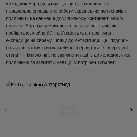
«Академік Вернадський». Це щира, захоплива та
пізнавальна оповідь про роботу українських полярників і
полярниць на найменш дослідженому континенті нашої
планети. Антон мав можливість знімати всі етапи, які
пройшла ювілейна 30-та Українська антарктична
експедиція на своєму шляху до Антарктиди. Це і подорож
на українському криголамі «Ноосфера», і життя всередині
станції — із можливістю зазирнути навіть до холодильника
полярників та запитати, навіщо їм потрібен арбалет.