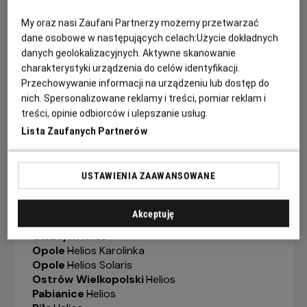
Gorzów Wielkopolski
-
Helios
Grudziądz
-
Helios
My oraz nasi Zaufani Partnerzy możemy przetwarzać
Jelenia Góra
-
Helios
dane osobowe w następujących celach:
Użycie dokładnych
Kalisz
-
Helios
danych geolokalizacyjnych. Aktywne skanowanie
Katowice
-
Helios
charakterystyki urządzenia do celów identyfikacji.
Kędzierzyn-Koźle
-
Helios
Przechowywanie informacji na urządzeniu lub dostęp do
Kielce
-
Helios
nich. Spersonalizowane reklamy i treści, pomiar reklam i
Konin
-
Helios
treści, opinie odbiorców i ulepszanie usług.
Koszalin
-
Helios
Lista Zaufanych Partnerów
Krosno
-
Helios
Legionowo
-
Helios
Legnica
-
Helios
USTAWIENIA ZAAWANSOWANE
Lubin
-
Helios
Łódź
-
Helios
Łomża
-
Helios
Akceptuję
Nowy Sącz
-
Helios
Olsztyn
-
Helios
Opole
-
Helios Karolinka
Opole
-
Helios Solaris
Ostrów Wielkopolski
-
Helios
Pabianice
-
Helios