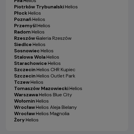
Piła
-
Helios
Piotrków Trybunalski
-
Helios
Płock
-
Helios
Poznań
-
Helios
Przemyśl
-
Helios
Radom
-
Helios
Rzeszów
-
Galeria Rzeszów
Siedlce
-
Helios
Sosnowiec
-
Helios
Stalowa Wola
-
Helios
Starachowice
-
Helios
Szczecin
-
Helios CHR Kupiec
Szczecin
-
Helios Outlet Park
Tczew
-
Helios
Tomaszów Mazowiecki
-
Helios
Warszawa
-
Helios Blue City
Wołomin
-
Helios
Wrocław
-
Helios Aleja Bielany
Wrocław
-
Helios Magnolia
Żory
-
Helios