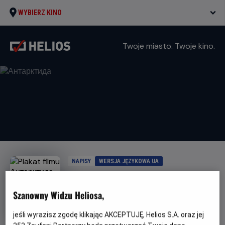
WYBIERZ KINO
Twoje miasto. Twoje kino.
NAPISY
WERSJA JĘZYKOWA UA
Антарктида
Szanowny Widzu Heliosa,
Gatunek
Dokumentalny
Czas
Kraj
86 min
Ukraina
trwania
i
jeśli wyrazisz zgodę klikając AKCEPTUJĘ, Helios S.A. oraz jej
rok