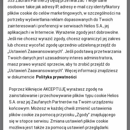
353
Zaufani Partnerzy będą przetwarzać Twoje dane
produkcji
osobowe takie jak adresy IP, adresy e-mail czy identyfikatory
plików cookie do celów marketingowych, w szczególności na
potrzeby wyświetlania reklam dopasowanych do Twoich
WIĘCEJ SZCZEGÓŁÓW
PREMIERA
zainteresowań i preferencji w serwisach Helios S.A., jej
4 września 2025
aplikacjach i w Internecie. Wyrażenie zgody jest dobrowolne.
REŻYSERIA
WYBIERZ SWOJE KINO
Jeśli nie chcesz wyrazić zgody, chcesz ograniczyć jej zakres
Антон Птушкін
lub chcesz wycofać zgodę uprzednio udzieloną przejdź do
ABY ZOBACZYĆ GODZINY SEANSÓW
„Ustawień Zaawansowanych”. Jeśli podstawą przetwarzania
Twoich danych jest uzasadniony interes administratora,
masz prawo wyrazić sprzeciw, aby to zrobić przejdź do
Bełchatów
-
Helios
„Ustawień Zaawansowanych”. Więcej informacji znajdziesz
Białystok
-
Helios Alfa
Białystok
-
Helios Biała
w dokumencie
Polityka prywatności
Białystok
-
Helios Jurowiecka
Bielsko-Biała
-
Helios
Poprzez kliknięcie AKCEPTUJĘ wyrażasz zgodę na
Bydgoszcz
-
Helios
zainstalowanie i przechowywanie plików typu cookie Helios
Dąbrowa Górnicza
-
Helios
S.A. oraz jej Zaufanych Partnerów na Twoim urządzeniu
Gdańsk
-
Helios Forum
końcowym. Możesz w każdej chwili zmienić ustawienia
Gdańsk
-
Helios Metropolia
plików cookie za pomocą przycisku „Zgody” znajdującego
Gdynia
-
Helios
się w stopce serwisu. Zmiana ustawień plików cookie
Gniezno
-
Helios
możliwa jest także za pomocą ustawień przeglądarki.