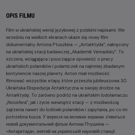
OPIS FILMU
Film w ukraińskiej wersji językowej z polskimi napisami. We
wrześniu na wielkich ekranach ukaże się nowy film
dokumentalny Antona Ptuszkina — „Antarktyda”, nakręcony
na ukraińskiej stacji badawczej „Akademik Vernadsky”. To
szczera, wciągająca i pouczająca opowieść o pracy
ukraińskich polarników i polarniczek na najmniej zbadanym
kontynencie naszej planety. Anton miał możliwość
filmować wszystkie etapy, które przeszła jubileuszowa 30.
Ukraińska Ekspedycja Antarktyczna w swojej drodze na
Antarktydę. To zarówno podróż na ukraińskim lodołamaczu
„Noosfera”, jak i życie wewnątrz stacji — z możliwością
zajrzenia nawet do lodówki polarników i zapytania, po co im
potrzebna kusza. У вересні на великих екранах з’явиться
новий документальний фільм Антона Птушкіна —
«Антарктида», знятий на українській науковій станції