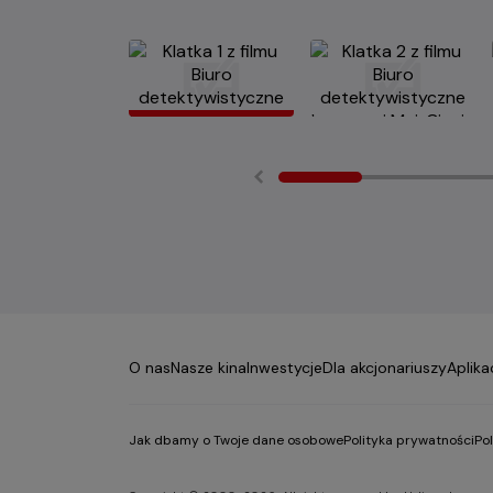
O nas
Nasze kina
Inwestycje
Dla akcjonariuszy
Aplika
Jak dbamy o Twoje dane osobowe
Polityka prywatności
Po