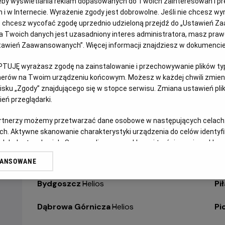
eby wyświetlania reklam dopasowanych do Twoich zainteresowań i pr
LEKTOR
jach i w Internecie. Wyrażenie zgody jest dobrowolne. Jeśli nie chcesz w
ub chcesz wycofać zgodę uprzednio udzieloną przejdź do „Ustawień Z
WYBIERZ SWOJE KINO
ABY ZOBACZYĆ GODZI
 Twoich danych jest uzasadniony interes administratora, masz prawo
Ustawień Zaawansowanych”. Więcej informacji znajdziesz w dokumenci
PTUJĘ wyrażasz zgodę na zainstalowanie i przechowywanie plików typu
Bełchatów
-
Helios
Ol
tnerów na Twoim urządzeniu końcowym. Możesz w każdej chwili zmieni
sku „Zgody” znajdującego się w stopce serwisu. Zmiana ustawień pli
Białystok
-
Helios Alfa
Op
eń przeglądarki.
Białystok
-
Helios Biała
Op
artnerzy możemy przetwarzać dane osobowe w następujących celach
ch. Aktywne skanowanie charakterystyki urządzenia do celów identyf
Białystok
-
Helios Jurowiecka
Os
 lub dostęp do nich. Spersonalizowane reklamy i treści, pomiar reklam i
sług.
Bielsko-Biała
-
Helios
Pa
WANSOWANE
erów
Bydgoszcz
-
Helios
Pił
Dąbrowa Górnicza
-
Helios
Pi