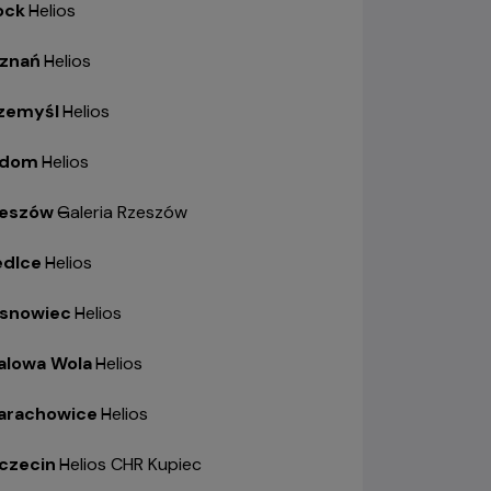
ock
-
Helios
znań
-
Helios
zemyśl
-
Helios
adom
-
Helios
eszów
-
Galeria Rzeszów
edlce
-
Helios
snowiec
-
Helios
alowa Wola
-
Helios
arachowice
-
Helios
czecin
-
Helios CHR Kupiec