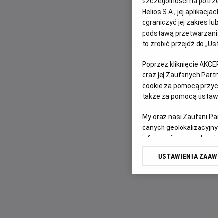
szczególności na potrz
Helios S.A., jej aplikac
ograniczyć jej zakres l
podstawą przetwarzania
to zrobić przejdź do „
Poprzez kliknięcie AKCE
oraz jej Zaufanych Par
cookie za pomocą przyci
także za pomocą ustawi
My oraz nasi Zaufani P
danych geolokalizacyjny
informacji na urządzeniu
odbiorców i ulepszanie u
USTAWIENIA ZAA
Lista Zaufanych Partn