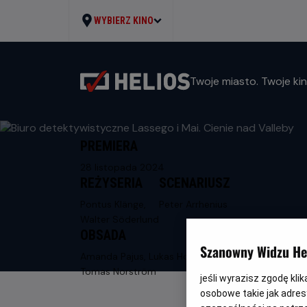
WYBIERZ KINO
Twoje miasto. Twoje kin
PREMIERA
28 listopada 2024
REŻYSERIA
SCENARIUSZ
Pontus Klänge,
Peter Arrhenius
Walter Söderlund
OBSADA
Szanowny Widzu Hel
Amanda Pajus, Lukas Holgersson,
Tomas Norström
jeśli wyrazisz zgodę kli
osobowe takie jak adresy