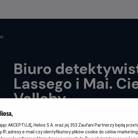
o.
Biuro detektywis
Lassego i Mai. Ci
Valleby
iosa,
Gatunek
Minimalny
Czas
Kraj
Familijny
Od 6 lat
76 min
Szwecja
wiek
trwania
i
rok
kając AKCEPTUJĘ, Helios S.A. oraz jej
353
Zaufani Partnerzy będą prze
produkcji
 IP, adresy e-mail czy identyfikatory plików cookie do celów marketin