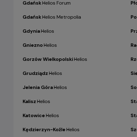
Gdańsk
-
Helios Forum
Pł
Gdańsk
-
Helios Metropolia
Po
Gdynia
-
Helios
Pr
Gniezno
-
Helios
R
Gorzów Wielkopolski
-
Helios
Rz
Grudziądz
-
Helios
Si
Jelenia Góra
-
Helios
So
Kalisz
-
Helios
St
Katowice
-
Helios
St
Kędzierzyn-Koźle
-
Helios
Sz