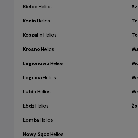
Kielce
-
Helios
Sz
Konin
-
Helios
Tc
Koszalin
-
Helios
To
Krosno
-
Helios
Wa
Legionowo
-
Helios
Wo
Legnica
-
Helios
Wr
Lubin
-
Helios
Wr
Łódź
-
Helios
Żo
Łomża
-
Helios
Nowy Sącz
-
Helios