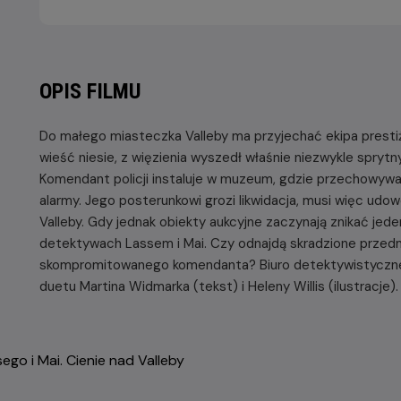
OPIS FILMU
Do małego miasteczka Valleby ma przyjechać ekipa pres
wieść niesie, z więzienia wyszedł właśnie niezwykle sprytn
Komendant policji instaluje w muzeum, gdzie przechowywan
alarmy. Jego posterunkowi grozi likwidacja, musi więc ud
Valleby. Gdy jednak obiekty aukcyjne zaczynają znikać jed
detektywach Lassem i Mai. Czy odnajdą skradzione przedm
skompromitowanego komendanta? Biuro detektywistyczne L
duetu Martina Widmarka (tekst) i Heleny Willis (ilustracje).