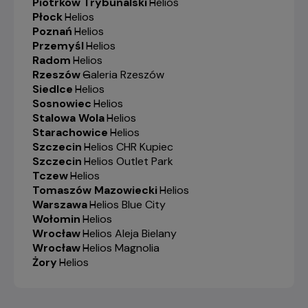
Piotrków Trybunalski
-
Helios
Płock
-
Helios
Poznań
-
Helios
Przemyśl
-
Helios
Radom
-
Helios
Rzeszów
-
Galeria Rzeszów
Siedlce
-
Helios
Sosnowiec
-
Helios
Stalowa Wola
-
Helios
Starachowice
-
Helios
Szczecin
-
Helios CHR Kupiec
Szczecin
-
Helios Outlet Park
Tczew
-
Helios
Tomaszów Mazowiecki
-
Helios
Warszawa
-
Helios Blue City
Wołomin
-
Helios
Wrocław
-
Helios Aleja Bielany
Wrocław
-
Helios Magnolia
Żory
-
Helios