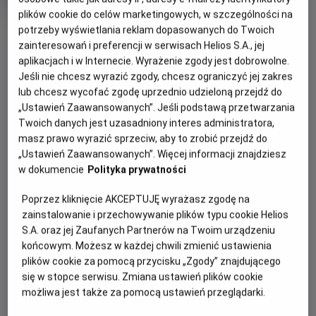
tytuł
Minimalny
Od 15 lat
Czas
wiek
Kraj
plików cookie do celów marketingowych, w szczególności na
103 min
USA
trwania
i
5.5
potrzeby wyświetlania reklam dopasowanych do Twoich
OCENA HELIOS
rok
zainteresowań i preferencji w serwisach Helios S.A., jej
produkcji
WIĘCEJ SZCZEGÓŁÓW
aplikacjach i w Internecie. Wyrażenie zgody jest dobrowolne.
PREMIERA
Jeśli nie chcesz wyrazić zgody, chcesz ograniczyć jej zakres
WYBIERZ SWOJE KINO
16 lipca 2021
lub chcesz wycofać zgodę uprzednio udzieloną przejdź do
REŻYSERIA
SCENARIUSZ
ABY ZOBACZYĆ GODZINY SEANSÓW
„Ustawień Zaawansowanych”. Jeśli podstawą przetwarzania
George Gallo
Josh Posner, George Gallo
Twoich danych jest uzasadniony interes administratora,
OBSADA
masz prawo wyrazić sprzeciw, aby to zrobić przejdź do
Bełchatów
-
Helios
Morgan Freeman, Tommy Lee Jones, Robert De Niro
„Ustawień Zaawansowanych”. Więcej informacji znajdziesz
Białystok
-
Helios Alfa
w dokumencie
Polityka prywatności
Białystok
-
Helios Biała
Białystok
-
Helios Jurowiecka
Poprzez kliknięcie AKCEPTUJĘ wyrażasz zgodę na
Bielsko-Biała
-
Helios
zainstalowanie i przechowywanie plików typu cookie Helios
Bydgoszcz
-
Helios
S.A. oraz jej Zaufanych Partnerów na Twoim urządzeniu
Dąbrowa Górnicza
-
Helios
końcowym. Możesz w każdej chwili zmienić ustawienia
Gdańsk
-
Helios Forum
plików cookie za pomocą przycisku „Zgody” znajdującego
Gdańsk
-
Helios Metropolia
się w stopce serwisu. Zmiana ustawień plików cookie
Gdynia
-
Helios
Gniezno
-
Helios
możliwa jest także za pomocą ustawień przeglądarki.
Gorzów Wielkopolski
-
Helios