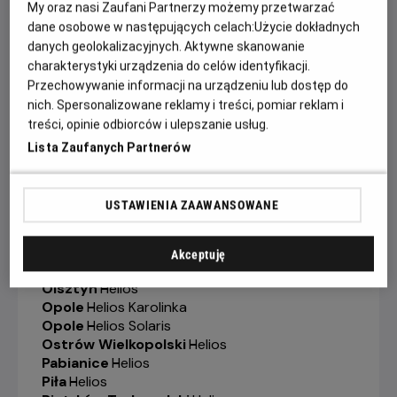
Grudziądz
-
Helios
My oraz nasi Zaufani Partnerzy możemy przetwarzać
Jelenia Góra
-
Helios
dane osobowe w następujących celach:
Użycie dokładnych
Kalisz
-
Helios
danych geolokalizacyjnych. Aktywne skanowanie
Katowice
-
Helios
charakterystyki urządzenia do celów identyfikacji.
Kędzierzyn-Koźle
-
Helios
Przechowywanie informacji na urządzeniu lub dostęp do
Kielce
-
Helios
nich. Spersonalizowane reklamy i treści, pomiar reklam i
Konin
-
Helios
treści, opinie odbiorców i ulepszanie usług.
Koszalin
-
Helios
Lista Zaufanych Partnerów
Krosno
-
Helios
Legionowo
-
Helios
Legnica
-
Helios
USTAWIENIA ZAAWANSOWANE
Lubin
-
Helios
Łódź
-
Helios
Łomża
-
Helios
Akceptuję
Nowy Sącz
-
Helios
Olsztyn
-
Helios
Opole
-
Helios Karolinka
Opole
-
Helios Solaris
Ostrów Wielkopolski
-
Helios
Pabianice
-
Helios
Piła
-
Helios