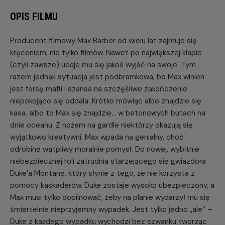
OPIS FILMU
Producent filmowy Max Barber od wielu lat zajmuje się
kręceniem, nie tylko filmów. Nawet po największej klapie
(czyli zawsze) udaje mu się jakoś wyjść na swoje. Tym
razem jednak sytuacja jest podbramkowa, bo Max winien
jest forsę mafii i szansa na szczęśliwe zakończenie
niepokojąco się oddala. Krótko mówiąc albo znajdzie się
kasa, albo to Max się znajdzie… w betonowych butach na
dnie oceanu. Z nożem na gardle niektórzy okazują się
wyjątkowo kreatywni. Max wpada na genialny, choć
odrobinę wątpliwy moralnie pomysł. Do nowej, wybitnie
niebezpiecznej roli zatrudnia starzejącego się gwiazdora
Duke’a Montanę, który słynie z tego, że nie korzysta z
pomocy kaskaderów. Duke zostaje wysoko ubezpieczony, a
Max musi tylko dopilnować, żeby na planie wydarzył mu się
śmiertelnie nieprzyjemny wypadek. Jest tylko jedno „ale” –
Duke z każdego wypadku wychodzi bez szwanku tworząc