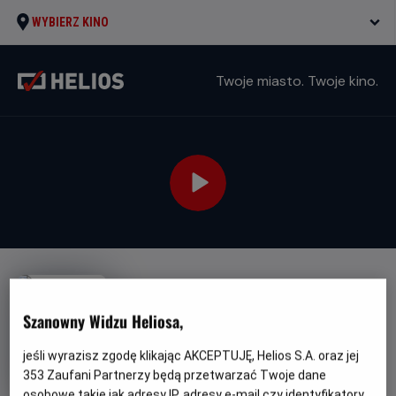
WYBIERZ KINO
Twoje miasto. Twoje kino.
Szanowny Widzu Heliosa,
Cwaniaki z Hollywood
jeśli wyrazisz zgodę klikając AKCEPTUJĘ, Helios S.A. oraz jej
353
Zaufani Partnerzy będą przetwarzać Twoje dane
Oryginalny
Gatunek
The Comeback Trail
Komedia / Akcja
osobowe takie jak adresy IP, adresy e-mail czy identyfikatory