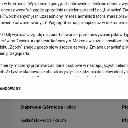
jach i w Internecie. Wyrażenie zgody jest dobrowolne. Jeśli nie chcesz w
WYBIERZ SWOJE KINO
ABY ZOBACZYĆ GODZI
ub chcesz wycofać zgodę uprzednio udzieloną przejdź do „Ustawień Z
 Twoich danych jest uzasadniony interes administratora, masz prawo
Ustawień Zaawansowanych”. Więcej informacji znajdziesz w dokumenci
Bełchatów
-
Helios
Ol
PTUJĘ wyrażasz zgodę na zainstalowanie i przechowywanie plików typu
Białystok
-
Helios Alfa
Op
tnerów na Twoim urządzeniu końcowym. Możesz w każdej chwili zmieni
sku „Zgody” znajdującego się w stopce serwisu. Zmiana ustawień pli
eń przeglądarki.
Białystok
-
Helios Biała
Op
artnerzy możemy przetwarzać dane osobowe w następujących celach
Białystok
-
Helios Jurowiecka
Os
ch. Aktywne skanowanie charakterystyki urządzenia do celów identyf
 lub dostęp do nich. Spersonalizowane reklamy i treści, pomiar reklam i
Bielsko-Biała
-
Helios
Pa
sług.
WANSOWANE
erów
Bydgoszcz
-
Helios
Pił
Dąbrowa Górnicza
-
Helios
Pi
Gdańsk
-
Helios Forum
Pł