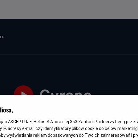
o.
Cyrano
iosa,
Oryginalny
Gatunek
Minimalny
Czas
Kraj
Cyrano
Muzyczny / Romans
Od 15 lat
123 min
Kan
tytuł
wiek
trwania
i
6.3
OCENA HELIOS
rok
kając AKCEPTUJĘ, Helios S.A. oraz jej
353
Zaufani Partnerzy będą prze
pro
 IP, adresy e-mail czy identyfikatory plików cookie do celów marketin
eby wyświetlania reklam dopasowanych do Twoich zainteresowań i pr