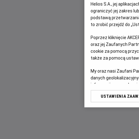
Helios S.A., jej aplikac
ograniczyć jej zakres l
podstawą przetwarzania
to zrobić przejdź do „
Poprzez kliknięcie AKCE
oraz jej Zaufanych Par
cookie za pomocą przyci
także za pomocą ustawi
My oraz nasi Zaufani P
danych geolokalizacyjny
informacji na urządzeniu
odbiorców i ulepszanie u
USTAWIENIA ZAA
Lista Zaufanych Partn