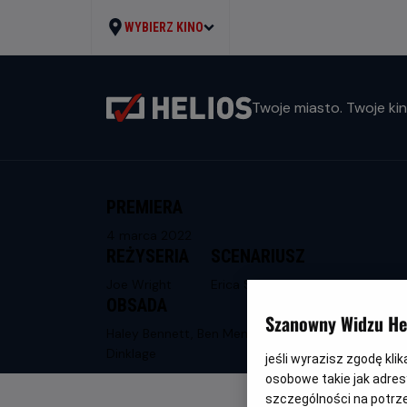
WYBIERZ KINO
Twoje miasto. Twoje kin
PREMIERA
4 marca 2022
REŻYSERIA
SCENARIUSZ
Joe Wright
Erica Schmidt
OBSADA
Szanowny Widzu Hel
Haley Bennett, Ben Mendelsohn, Peter
Dinklage
jeśli wyrazisz zgodę kli
osobowe takie jak adresy
szczególności na potrz