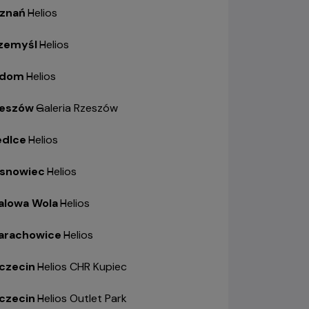
znań
-
Helios
zemyśl
-
Helios
adom
-
Helios
eszów
-
Galeria Rzeszów
edlce
-
Helios
snowiec
-
Helios
alowa Wola
-
Helios
arachowice
-
Helios
czecin
-
Helios CHR Kupiec
czecin
-
Helios Outlet Park