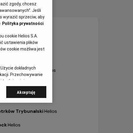
yrazić zgody, chcesz
NY SEANSÓW
aawansowanych”. Jeśli
 wyrazić sprzeciw, aby
e
Polityka prywatności
sztyn
-
Helios
 cookie Helios S.A.
ole
-
Helios Karolinka
ć ustawienia plików
ków cookie możliwa jest
ole
-
Helios Solaris
:
Użycie dokładnych
trów Wielkopolski
-
Helios
ikacji. Przechowywanie
 treści, opinie
bianice
-
Helios
Akceptuję
a
-
Helios
otrków Trybunalski
-
Helios
ock
-
Helios