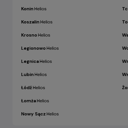
Konin
-
Helios
Tc
Koszalin
-
Helios
To
Krosno
-
Helios
Wa
Legionowo
-
Helios
Wo
Legnica
-
Helios
Wr
Lubin
-
Helios
Wr
Łódź
-
Helios
Żo
Łomża
-
Helios
Nowy Sącz
-
Helios