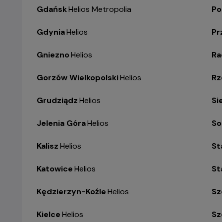
Gdańsk
-
Helios Metropolia
Po
Gdynia
-
Helios
Pr
Gniezno
-
Helios
R
Gorzów Wielkopolski
-
Helios
Rz
Grudziądz
-
Helios
Si
Jelenia Góra
-
Helios
So
Kalisz
-
Helios
St
Katowice
-
Helios
St
Kędzierzyn-Koźle
-
Helios
Sz
Kielce
-
Helios
Sz