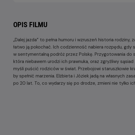
OPIS FILMU
„Dalej jazda” to pełna humoru i wzruszeń historia rodziny,
łatwo ją pokochać. Ich codzienność nabiera rozpędu, gdy s
w sentymentalną podróż przez Polskę. Przygotowania do s
która niebawem urodzi ich prawnuka, oraz zgryźliwy sąsiad 
myśli puścić rodziców w świat. Przebojowi staruszkowie kra
by spełnić marzenia. Elżbieta i Józiek jadą na własnych zasad
po 20 lat. To, co wydarzy się po drodze, zmieni nie tylko ic