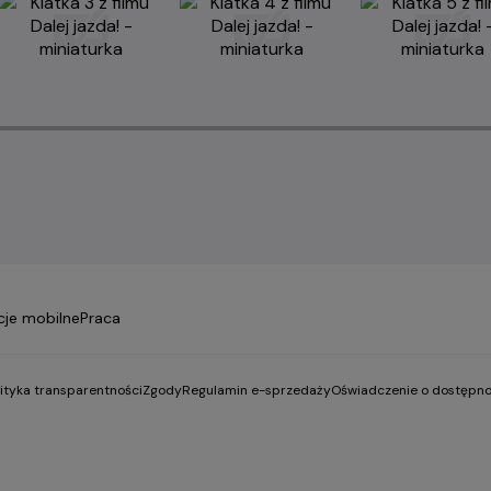
cje mobilne
Praca
lityka transparentności
Zgody
Regulamin e-sprzedaży
Oświadczenie o dostępno