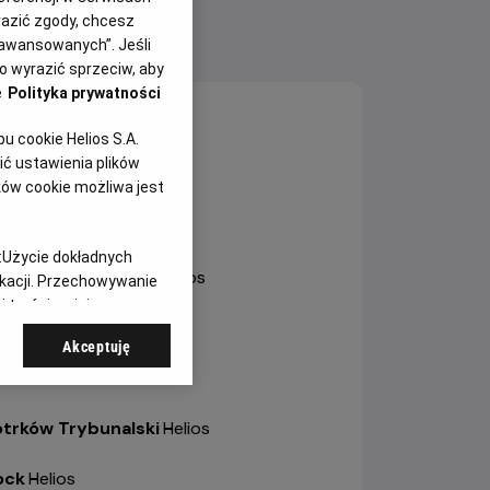
yrazić zgody, chcesz
aawansowanych”. Jeśli
NY SEANSÓW
 wyrazić sprzeciw, aby
e
Polityka prywatności
sztyn
-
Helios
 cookie Helios S.A.
ć ustawienia plików
ole
-
Helios Karolinka
ków cookie możliwa jest
ole
-
Helios Solaris
:
Użycie dokładnych
trów Wielkopolski
-
Helios
ikacji. Przechowywanie
 treści, opinie
bianice
-
Helios
Akceptuję
a
-
Helios
otrków Trybunalski
-
Helios
ock
-
Helios