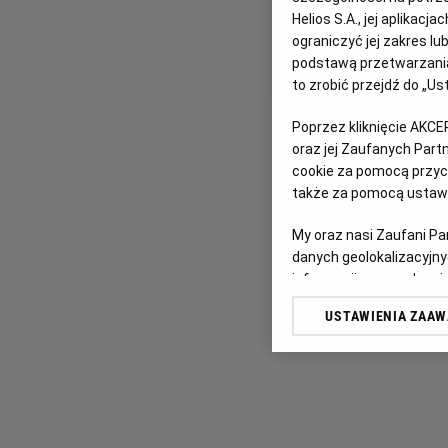
Helios S.A., jej aplikac
ograniczyć jej zakres l
podstawą przetwarzania
to zrobić przejdź do „
Poprzez kliknięcie AKCE
oraz jej Zaufanych Par
cookie za pomocą przyci
także za pomocą ustawi
My oraz nasi Zaufani P
danych geolokalizacyjny
informacji na urządzeniu
odbiorców i ulepszanie u
USTAWIENIA ZAA
Lista Zaufanych Partn