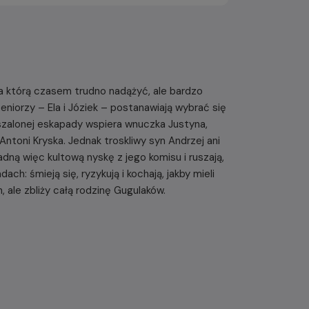
 za którą czasem trudno nadążyć, ale bardzo
eniorzy – Ela i Józiek – postanawiają wybrać się
zalonej eskapady wspiera wnuczka Justyna,
Antoni Kryska. Jednak troskliwy syn Andrzej ani
dną więc kultową nyskę z jego komisu i ruszają,
ach: śmieją się, ryzykują i kochają, jakby mieli
h, ale zbliży całą rodzinę Gugulaków.