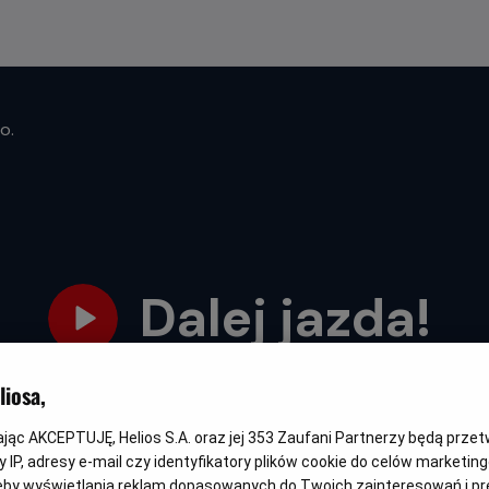
o.
Dalej jazda!
Oryginalny
Gatunek
Minimalny
Czas
Dalej jazda!
Komedia obyczajowa
Od 13 lat
98 min
iosa,
tytuł
wiek
trwania
kając AKCEPTUJĘ, Helios S.A. oraz jej
353
Zaufani Partnerzy będą prze
 IP, adresy e-mail czy identyfikatory plików cookie do celów marketin
FILM POLSKI
eby wyświetlania reklam dopasowanych do Twoich zainteresowań i pr