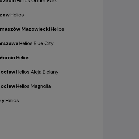
czecin
-
Helios Outlet Park
zew
-
Helios
maszów Mazowiecki
-
Helios
rszawa
-
Helios Blue City
łomin
-
Helios
ocław
-
Helios Aleja Bielany
ocław
-
Helios Magnolia
ry
-
Helios