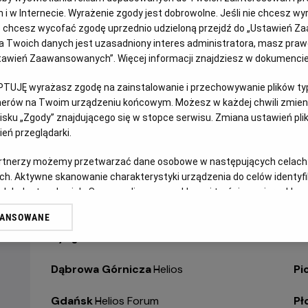
jach i w Internecie. Wyrażenie zgody jest dobrowolne. Jeśli nie chcesz w
ub chcesz wycofać zgodę uprzednio udzieloną przejdź do „Ustawień Z
WYBIERZ SWOJE KINO
ABY ZOBACZYĆ GODZI
 Twoich danych jest uzasadniony interes administratora, masz prawo
Ustawień Zaawansowanych”. Więcej informacji znajdziesz w dokumenci
Bełchatów
-
Helios
Ol
PTUJĘ wyrażasz zgodę na zainstalowanie i przechowywanie plików typu
tnerów na Twoim urządzeniu końcowym. Możesz w każdej chwili zmieni
Białystok
-
Helios Alfa
Op
sku „Zgody” znajdującego się w stopce serwisu. Zmiana ustawień pli
eń przeglądarki.
Białystok
-
Helios Biała
Op
artnerzy możemy przetwarzać dane osobowe w następujących celach
Białystok
-
Helios Jurowiecka
Os
ch. Aktywne skanowanie charakterystyki urządzenia do celów identyf
 lub dostęp do nich. Spersonalizowane reklamy i treści, pomiar reklam i
Bielsko-Biała
-
Helios
Pa
sług.
WANSOWANE
erów
Bydgoszcz
-
Helios
Pił
Dąbrowa Górnicza
-
Helios
Pi
Gdańsk
-
Helios Forum
Pł