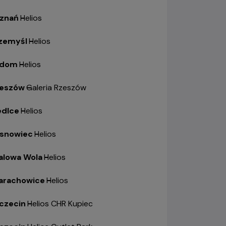
znań
-
Helios
zemyśl
-
Helios
adom
-
Helios
eszów
-
Galeria Rzeszów
edlce
-
Helios
snowiec
-
Helios
alowa Wola
-
Helios
arachowice
-
Helios
czecin
-
Helios CHR Kupiec