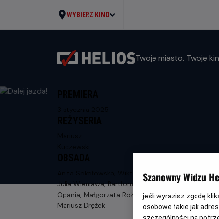
WYBIERZ KINO
Twoje miasto. Twoje kin
PREMIERA
3 stycznia 2025
REŻYSERIA
Mariusz
Kuczewski
OBSADA
Anita Sokołowska, Wiktor Zborowski,
Szanowny Widzu Hel
Julia Wieniawa, Bartłomiej Firlet, Marian
Opania, Małgorzata Rożniatowska,
jeśli wyrazisz zgodę kli
Mariusz Drężek
osobowe takie jak adresy
szczególności na potrz