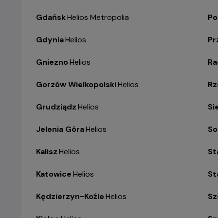
Gdańsk
-
Helios Metropolia
Po
Gdynia
-
Helios
Pr
Gniezno
-
Helios
R
Gorzów Wielkopolski
-
Helios
Rz
Grudziądz
-
Helios
Si
Jelenia Góra
-
Helios
So
Kalisz
-
Helios
St
Katowice
-
Helios
St
Kędzierzyn-Koźle
-
Helios
Sz