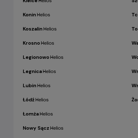
Kielce
-
Helios
Sz
Konin
-
Helios
Tc
Koszalin
-
Helios
To
Krosno
-
Helios
Wa
Legionowo
-
Helios
Wo
Legnica
-
Helios
Wr
Lubin
-
Helios
Wr
Łódź
-
Helios
Żo
Łomża
-
Helios
Nowy Sącz
-
Helios