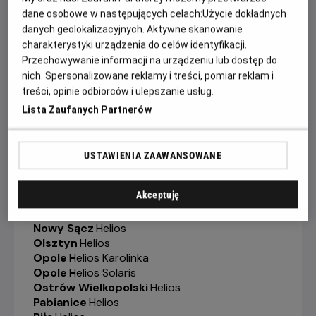
Gorzów Wielkopolski
-
Helios
dane osobowe w następujących celach:
Użycie dokładnych
Grudziądz
-
Helios
danych geolokalizacyjnych. Aktywne skanowanie
Jelenia Góra
-
Helios
charakterystyki urządzenia do celów identyfikacji.
Kalisz
-
Helios
Przechowywanie informacji na urządzeniu lub dostęp do
Katowice
-
Helios
nich. Spersonalizowane reklamy i treści, pomiar reklam i
Kędzierzyn-Koźle
-
Helios
treści, opinie odbiorców i ulepszanie usług.
Kielce
-
Helios
Konin
-
Helios
Lista Zaufanych Partnerów
Koszalin
-
Helios
Krosno
-
Helios
Legionowo
-
Helios
USTAWIENIA ZAAWANSOWANE
Legnica
-
Helios
Lubin
-
Helios
Akceptuję
Łódź
-
Helios
Łomża
-
Helios
Nowy Sącz
-
Helios
Olsztyn
-
Helios
Opole
-
Helios Karolinka
Opole
-
Helios Solaris
Ostrów Wielkopolski
-
Helios
Pabianice
-
Helios