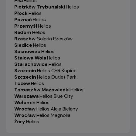
Piła
-
Helios
Piotrków Trybunalski
-
Helios
Płock
-
Helios
Poznań
-
Helios
Przemyśl
-
Helios
Radom
-
Helios
Rzeszów
-
Galeria Rzeszów
Siedlce
-
Helios
Sosnowiec
-
Helios
Stalowa Wola
-
Helios
Starachowice
-
Helios
Szczecin
-
Helios CHR Kupiec
Szczecin
-
Helios Outlet Park
Tczew
-
Helios
Tomaszów Mazowiecki
-
Helios
Warszawa
-
Helios Blue City
Wołomin
-
Helios
Wrocław
-
Helios Aleja Bielany
Wrocław
-
Helios Magnolia
Żory
-
Helios