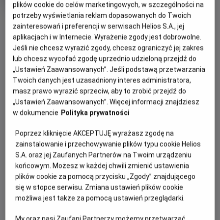
Czas
Kraj
wiek
80 min
Francja, Inne (2023)
plików cookie do celów marketingowych, w szczególności na
trwania
i
7.1
OCENA HELIOS
potrzeby wyświetlania reklam dopasowanych do Twoich
rok
zainteresowań i preferencji w serwisach Helios S.A., jej
produkcji
WIĘCEJ SZCZEGÓŁÓW
aplikacjach i w Internecie. Wyrażenie zgody jest dobrowolne.
PREMIERA
Jeśli nie chcesz wyrazić zgody, chcesz ograniczyć jej zakres
12 maja 2023
lub chcesz wycofać zgodę uprzednio udzieloną przejdź do
REŻYSERIA
SCENARIUSZ
WYBIERZ SWOJE KINO
„Ustawień Zaawansowanych”. Jeśli podstawą przetwarzania
Julien Chheng, Jean-
Guillaume Mautalent,
Twoich danych jest uzasadniony interes administratora,
ABY ZOBACZYĆ GODZINY SEANSÓW
Christophe Roger
Sebastien Oursel
masz prawo wyrazić sprzeciw, aby to zrobić przejdź do
„Ustawień Zaawansowanych”. Więcej informacji znajdziesz
Bełchatów
-
Helios
w dokumencie
Polityka prywatności
Białystok
-
Helios Alfa
Białystok
-
Helios Biała
Poprzez kliknięcie AKCEPTUJĘ wyrażasz zgodę na
Białystok
-
Helios Jurowiecka
zainstalowanie i przechowywanie plików typu cookie Helios
Bielsko-Biała
-
Helios
S.A. oraz jej Zaufanych Partnerów na Twoim urządzeniu
Bydgoszcz
-
Helios
końcowym. Możesz w każdej chwili zmienić ustawienia
Dąbrowa Górnicza
-
Helios
plików cookie za pomocą przycisku „Zgody” znajdującego
Gdańsk
-
Helios Forum
się w stopce serwisu. Zmiana ustawień plików cookie
Gdańsk
-
Helios Metropolia
możliwa jest także za pomocą ustawień przeglądarki.
Gdynia
-
Helios
Gniezno
-
Helios
My oraz nasi Zaufani Partnerzy możemy przetwarzać