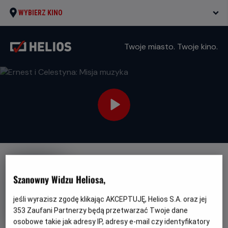
WYBIERZ KINO
Twoje miasto. Twoje kino.
DUBBING
Szanowny Widzu Heliosa,
Ernest i Celestyna: Misja
muzyka
jeśli wyrazisz zgodę klikając AKCEPTUJĘ, Helios S.A. oraz jej
353
Zaufani Partnerzy będą przetwarzać Twoje dane
Oryginalny
Ernest et Celestine: Le voyage en Charabie
tytuł
Gatunek
Minimalny
Animowany / Przygodowy
Od 4 lat
osobowe takie jak adresy IP, adresy e-mail czy identyfikatory