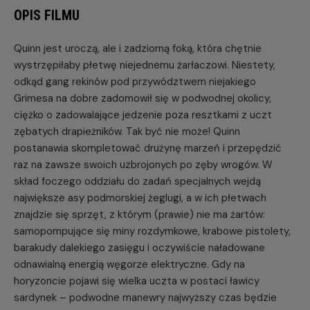
OPIS FILMU
Quinn jest uroczą, ale i zadziorną foką, która chętnie
wystrzępiłaby płetwę niejednemu żarłaczowi. Niestety,
odkąd gang rekinów pod przywództwem niejakiego
Grimesa na dobre zadomowił się w podwodnej okolicy,
ciężko o zadowalające jedzenie poza resztkami z uczt
zębatych drapieżników. Tak być nie może! Quinn
postanawia skompletować drużynę marzeń i przepędzić
raz na zawsze swoich uzbrojonych po zęby wrogów. W
skład foczego oddziału do zadań specjalnych wejdą
największe asy podmorskiej żeglugi, a w ich płetwach
znajdzie się sprzęt, z którym (prawie) nie ma żartów:
samopompujące się miny rozdymkowe, krabowe pistolety,
barakudy dalekiego zasięgu i oczywiście naładowane
odnawialną energią węgorze elektryczne. Gdy na
horyzoncie pojawi się wielka uczta w postaci ławicy
sardynek – podwodne manewry najwyższy czas będzie