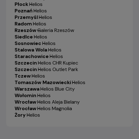
Płock
-
Helios
Poznań
-
Helios
Przemyśl
-
Helios
Radom
-
Helios
Rzeszów
-
Galeria Rzeszów
Siedlce
-
Helios
Sosnowiec
-
Helios
Stalowa Wola
-
Helios
Starachowice
-
Helios
Szczecin
-
Helios CHR Kupiec
Szczecin
-
Helios Outlet Park
Tczew
-
Helios
Tomaszów Mazowiecki
-
Helios
Warszawa
-
Helios Blue City
Wołomin
-
Helios
Wrocław
-
Helios Aleja Bielany
Wrocław
-
Helios Magnolia
Żory
-
Helios