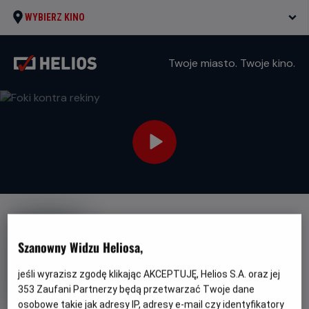
WYBIERZ KINO
Twoje miasto. Twoje kino.
Szanowny Widzu Heliosa,
jeśli wyrazisz zgodę klikając AKCEPTUJĘ, Helios S.A. oraz jej
Foki kontra rekiny
353
Zaufani Partnerzy będą przetwarzać Twoje dane
Oryginalny
Gatunek
Minim
Seal Team
Animowany / Komedia
osobowe takie jak adresy IP, adresy e-mail czy identyfikatory