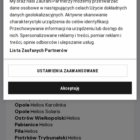
My oraz nasi Zaufani Partnerzy możemy przetwarzać
Jelenia Góra
-
Helios
dane osobowe w następujących celach:
Użycie dokładnych
Kalisz
-
Helios
danych geolokalizacyjnych. Aktywne skanowanie
Katowice
-
Helios
charakterystyki urządzenia do celów identyfikacji.
Kędzierzyn-Koźle
-
Helios
Przechowywanie informacji na urządzeniu lub dostęp do
Kielce
-
Helios
nich. Spersonalizowane reklamy i treści, pomiar reklam i
Konin
-
Helios
treści, opinie odbiorców i ulepszanie usług.
Koszalin
-
Helios
Lista Zaufanych Partnerów
Krosno
-
Helios
Legionowo
-
Helios
Legnica
-
Helios
USTAWIENIA ZAAWANSOWANE
Lubin
-
Helios
Łódź
-
Helios
Łomża
-
Helios
Akceptuję
Nowy Sącz
-
Helios
Olsztyn
-
Helios
Opole
-
Helios Karolinka
Opole
-
Helios Solaris
Ostrów Wielkopolski
-
Helios
Pabianice
-
Helios
Piła
-
Helios
Piotrków Trybunalski
-
Helios