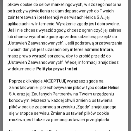
tytuł
wiek
Od 7 lat
plików cookie do celów marketingowych, w szczególności na
Czas
Kraj
103 min
Inne, USA (2022)
potrzeby wyświetlania reklam dopasowanych do Twoich
trwania
i
rok
zainteresowań i preferencji w serwisach Helios S.A., jej
WIĘCEJ SZCZEGÓŁÓW
produkcji
PREMIERA
aplikacjach i w Internecie. Wyrażenie zgody jest dobrowolne.
WYBIERZ SWOJE KINO
Jeśli nie chcesz wyrazić zgody, chcesz ograniczyć jej zakres
3 czerwca 2022
lub chcesz wycofać zgodę uprzednio udzieloną przejdź do
REŻYSERIA
SCENARIUSZ
ABY ZOBACZYĆ GODZINY SEANSÓW
„Ustawień Zaawansowanych”. Jeśli podstawą przetwarzania
Greig Cameron, Kane
Greig Cameron
Twoich danych jest uzasadniony interes administratora,
Croudace
masz prawo wyrazić sprzeciw, aby to zrobić przejdź do
Bełchatów
-
Helios
OBSADA
„Ustawień Zaawansowanych”. Więcej informacji znajdziesz
Białystok
-
Helios Alfa
J.K. Simmons, Dolph Lundgren, Sharlto Copley
Białystok
-
Helios Biała
w dokumencie
Polityka prywatności
Białystok
-
Helios Jurowiecka
Bielsko-Biała
-
Helios
Poprzez kliknięcie AKCEPTUJĘ wyrażasz zgodę na
Bydgoszcz
-
Helios
zainstalowanie i przechowywanie plików typu cookie Helios
Dąbrowa Górnicza
-
Helios
S.A. oraz jej Zaufanych Partnerów na Twoim urządzeniu
Gdańsk
-
Helios Forum
końcowym. Możesz w każdej chwili zmienić ustawienia
Gdańsk
-
Helios Metropolia
plików cookie za pomocą przycisku „Zgody” znajdującego
Gdynia
-
Helios
się w stopce serwisu. Zmiana ustawień plików cookie
Gniezno
-
Helios
możliwa jest także za pomocą ustawień przeglądarki.
Gorzów Wielkopolski
-
Helios
Grudziądz
-
Helios