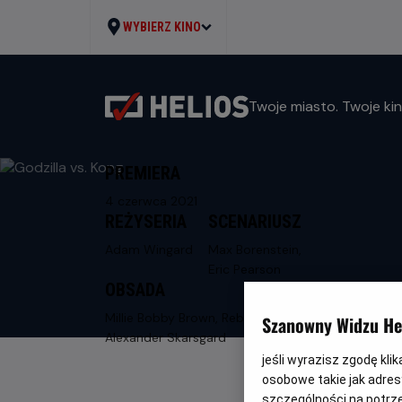
WYBIERZ KINO
Twoje miasto. Twoje kin
PREMIERA
4 czerwca 2021
REŻYSERIA
SCENARIUSZ
Adam Wingard
Max Borenstein,
Eric Pearson
OBSADA
Millie Bobby Brown, Rebecca Hall,
Szanowny Widzu Hel
Alexander Skarsgard
jeśli wyrazisz zgodę kli
osobowe takie jak adresy
szczególności na potrz