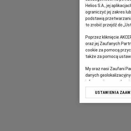
Helios S.A., jej aplikac
ograniczyć jej zakres l
podstawą przetwarzania
to zrobić przejdź do „
Poprzez kliknięcie AKCE
oraz jej Zaufanych Par
cookie za pomocą przyci
także za pomocą ustawi
My oraz nasi Zaufani P
danych geolokalizacyjny
informacji na urządzeniu
odbiorców i ulepszanie u
USTAWIENIA ZAA
Lista Zaufanych Partn