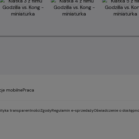
cje mobilne
Praca
lityka transparentności
Zgody
Regulamin e-sprzedaży
Oświadczenie o dostępno