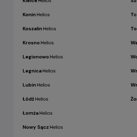
Kielce
-
Helios
Sz
Konin
-
Helios
Tc
Koszalin
-
Helios
To
Krosno
-
Helios
Wa
Legionowo
-
Helios
Wo
Legnica
-
Helios
Wr
Lubin
-
Helios
Wr
Łódź
-
Helios
Żo
Łomża
-
Helios
Nowy Sącz
-
Helios