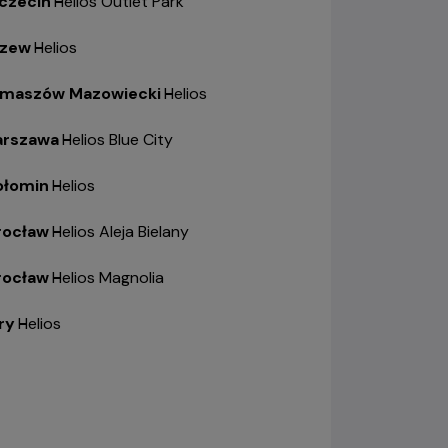
czecin
-
Helios Outlet Park
zew
-
Helios
maszów Mazowiecki
-
Helios
rszawa
-
Helios Blue City
łomin
-
Helios
ocław
-
Helios Aleja Bielany
ocław
-
Helios Magnolia
ry
-
Helios