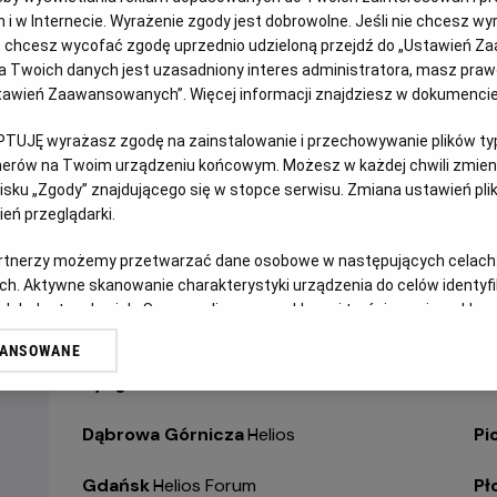
jach i w Internecie. Wyrażenie zgody jest dobrowolne. Jeśli nie chcesz w
ub chcesz wycofać zgodę uprzednio udzieloną przejdź do „Ustawień Z
WYBIERZ SWOJE KINO
ABY ZOBACZYĆ GODZI
 Twoich danych jest uzasadniony interes administratora, masz prawo
Ustawień Zaawansowanych”. Więcej informacji znajdziesz w dokumenci
Bełchatów
-
Helios
Ol
PTUJĘ wyrażasz zgodę na zainstalowanie i przechowywanie plików typu
tnerów na Twoim urządzeniu końcowym. Możesz w każdej chwili zmieni
Białystok
-
Helios Alfa
Op
sku „Zgody” znajdującego się w stopce serwisu. Zmiana ustawień pli
eń przeglądarki.
Białystok
-
Helios Biała
Op
artnerzy możemy przetwarzać dane osobowe w następujących celach
Białystok
-
Helios Jurowiecka
Os
ch. Aktywne skanowanie charakterystyki urządzenia do celów identyf
 lub dostęp do nich. Spersonalizowane reklamy i treści, pomiar reklam i
Bielsko-Biała
-
Helios
Pa
sług.
WANSOWANE
erów
Bydgoszcz
-
Helios
Pił
Dąbrowa Górnicza
-
Helios
Pi
Gdańsk
-
Helios Forum
Pł