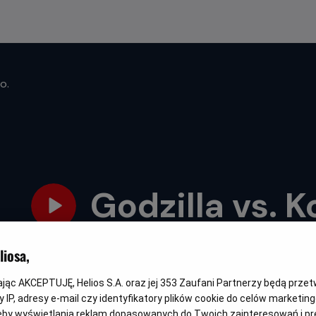
o.
Godzilla vs. 
Oryginalny
Gatunek
Minimalny
Czas
Godzilla vs. Kong
Fantasy / Akcja
Od 13 lat
113 min
iosa,
tytuł
wiek
trwania
kając AKCEPTUJĘ, Helios S.A. oraz jej
353
Zaufani Partnerzy będą prze
 IP, adresy e-mail czy identyfikatory plików cookie do celów marketin
NAPISY
eby wyświetlania reklam dopasowanych do Twoich zainteresowań i pr