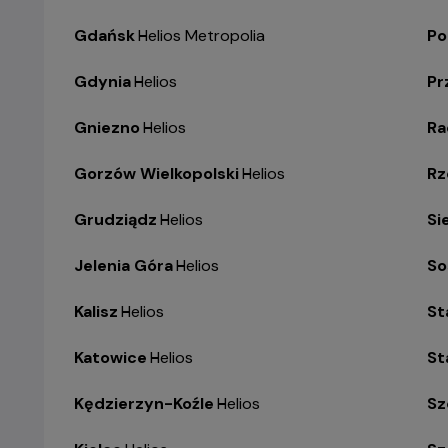
Gdańsk
-
Helios Metropolia
Po
Gdynia
-
Helios
Pr
Gniezno
-
Helios
R
Gorzów Wielkopolski
-
Helios
Rz
Grudziądz
-
Helios
Si
Jelenia Góra
-
Helios
So
Kalisz
-
Helios
St
Katowice
-
Helios
St
Kędzierzyn-Koźle
-
Helios
Sz