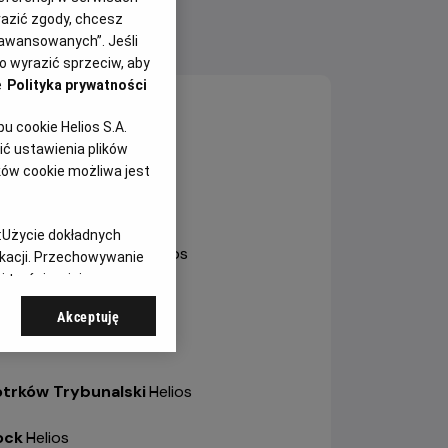
yrazić zgody, chcesz
aawansowanych”. Jeśli
NY SEANSÓW
 wyrazić sprzeciw, aby
e
Polityka prywatności
sztyn
-
Helios
 cookie Helios S.A.
ć ustawienia plików
ole
-
Helios Karolinka
ków cookie możliwa jest
ole
-
Helios Solaris
:
Użycie dokładnych
trów Wielkopolski
-
Helios
ikacji. Przechowywanie
 treści, opinie
bianice
-
Helios
Akceptuję
a
-
Helios
otrków Trybunalski
-
Helios
ock
-
Helios