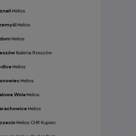
znań
-
Helios
zemyśl
-
Helios
adom
-
Helios
eszów
-
Galeria Rzeszów
edlce
-
Helios
snowiec
-
Helios
alowa Wola
-
Helios
arachowice
-
Helios
czecin
-
Helios CHR Kupiec