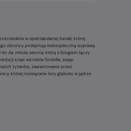
eciwników w spektakularnej batalii, której
 jego obrońcy podejmują niebezpieczną wyprawę
im Jia, młoda sierota, którą z Kongiem łączy
dycji staje wściekła Godzilla, siejąc
 dwóch tytanów, zaaranżowane przez
nicy, której rozwiązanie leży głęboko w jądrze